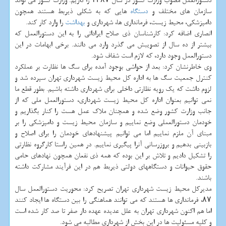
دستورالعمل مصوب وزارت كشور در سال ۱۳۸۷ را داریم. وزارت كشور می تواند
سازمان های مختلف و
دستگاه
هایی كه به شكلی ذیربط هستند همچون
دامپزشكی، محیط زیست، فرمانداری ها، شهرداری و
بهداشت
را وارد كار كند.
انصاری اضافه كرد: كارشناسان ذی صلاح ایراداتی را به این دستورالعمل كه
بیشتر از ده سال از تصویبش می گذرد وارد می دانند. برخی ابهامات در این
دستورالعمل وجود دارد، كه لازم است شفاف شود.
وی خاطرنشان كرد: بعد از حواشی بوجود آمده برای سگ ها نظارت بر عملكرد
كنترل جمعیت سگ ها به اداره كل محیط زیست شهرداری تهران سپرده شد و
لزوم داشت كه یك رویه نظارتی داخلی برای شهرداری داشته باشیم. بطور قطع ما
نمی توانیم بعنوان اداره كل محیط زیست شهرداری، دستورالعمل ملی كه از
جانب وزارت كشور وضع شده و همچنان ملاك عمل هست را كنار بگذاریم و
خودمان دستورالعملی وضع نماییم و سازمان محیط زیست و دامپزشكی را بر
مبنای آن ملزم نماییم اما می توانیم پیشنهادهای خودمان را برای اصلاح و
بازبینی بدهیم و بروزرسانی آنرا پیگیری نماییم. در همین راستا كارگروه نظارتی
را تشكیل دادیم و تلاش بر این بوده كه همه ذی نفعان همچون نهادهای حامی
حقوق حیوانات و دستگاههای دولتی ذیربط هم در این فرآیند مشاركت داشته
باشند.
مدیركل محیط زیست شهرداری تهران تصریح كرد: محوریت دستورالعمل سال
۸۷، فرمانداری ها هستند كه می توانند هماهنگی را بین دستگاه ها ایجاد كنند
اما هم اكنون شهرداری تهران به علل عدیده عهده دار صفر تا صد كار شده است
و كلیه مسئولیت ها در این بخش از شهرداری مطالبه می شود.