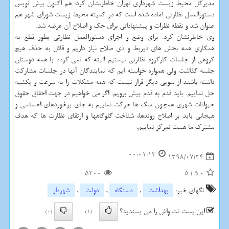
مدیركل محیط زیست شهرداری تهران خاطرنشان كرد: هم اكنون پیش نویس
دستورالعمل نظارتی آماده شده است كه در كمیته محیط زیست شورای شهر هم
عنوان شد و نقطه نظرات و پیشنهاداتی برای حك و اصلاح آن عرضه شد.
وی خاطرنشان كرد: برای وضع و اجرای دستورالعمل نظارتی بطور قطع به
همكاری همه بخش های ذیربط و ذی صلاح نیاز داریم و قائل به حذف هیچ
گروهی از جلسات كارگروه نظارتی نیستیم البته كه نمی گردد با همه دوستان
جلسه گذاشت ولی همواره خواسته ایم كه نمایندگان آنها در جلسات مشاركت
داشته باشند از سویی دیگر قرار نیست كه همه مشكلات را به سرعت و یكشبه
حل نماییم. باید قدم به قدم پیش برویم. اگر می خواهیم در جهت احقاق حقوق
حیوانات شهری همچون سگ ها حركت نماییم به جای برخوردهای احساسی و
هیجانی باید بر اصلاح روندها، شناخت گلوگاهها و ارتقای نظارت ها كه هدف
مشترك ما هست تمركز نماییم.
00:01:13
1398/07/24
5200
5
/
5.0
تگهای خبر:
بهداشت
,
دستگاه
,
دولت
,
شهردار
این پست نت واش را می پسندید؟
(0)
(1)