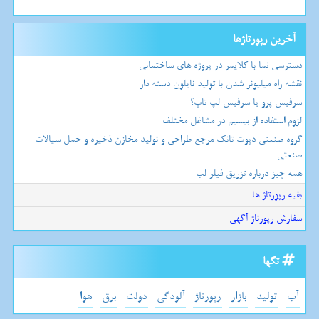
آخرین رپورتاژها
دسترسی نما با کلایمر در پروژه های ساختمانی
نقشه راه میلیونر شدن با تولید نایلون دسته دار
سرفیس پرو یا سرفیس لپ تاپ؟
لزوم استفاده از بیسیم در مشاغل مختلف
گروه صنعتی دپوت تانک مرجع طراحی و تولید مخازن ذخیره و حمل سیالات
صنعتی
همه چیز درباره تزریق فیلر لب
بقیه رپورتاژ ها
سفارش رپورتاژ آگهی
تگها
آب
تولید
بازار
رپورتاژ
آلودگی
دولت
برق
هوا