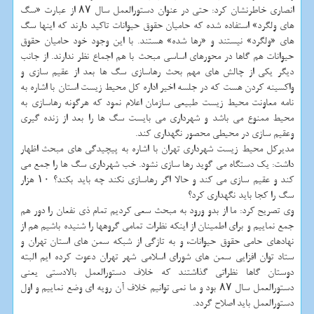
انصاری خاطرنشان كرد: حتی در عنوان دستورالعمل سال ۸۷ از عبارت «سگ
های ولگرد» استفاده شده كه حامیان حقوق حیوانات تاكید دارند كه اینها سگ
های «ولگرد» نیستند و «رها شده» هستند. با این وجود خود حامیان حقوق
حیوانات هم گاها در محورهای اساسی مبحث با هم اجماع نظر ندارند. از جانب
دیگر یكی از چالش های مهم بحث رهاسازی سگ ها بعد از عقیم سازی و
واكسینه كردن هست كه در جلسه اخیر اداره كل محیط زیست استان با اشاره به
نامه معاونت محیط زیست طبیعی سازمان اعلام نمود كه هرگونه رهاسازی به
محیط ممنوع می باشد و شهرداری می بایست سگ ها را بعد از زنده گیری
وعقیم سازی در محیطی محصور نگهداری كند.
مدیركل محیط زیست شهرداری تهران با اشاره به پیچیدگی های مبحث اظهار
داشت: یك دستگاه می گوید رها سازی نشود. خب شهرداری سگ ها را جمع می
كند و عقیم سازی می كند و حالا اگر رهاسازی نكند چه باید بكند؟ ۱۰ هزار
سگ را كجا باید نگهداری كرد؟
وی تصریح كرد: ما از بدو ورود به مبحث سعی كردیم تمام ذی نفعان را دور هم
جمع نماییم و برای اطمینان از اینكه نظرات تمامی گروهها را شنیده باشیم هم از
نهادهای حامی حقوق حیوانات، و به تازگی از شبكه سمن های استان تهران و
ستاد توان افزایی سمن های شورای اسلامی شهر تهران دعوت كرده ایم البته
دوستان گاها نظراتی گذاشتند كه خلاف دستورالعمل بالادستی یعنی
دستورالعمل سال ۸۷ بود و ما نمی توانیم خلاف آن رویه ای وضع نماییم و اول
دستورالعمل باید اصلاح گردد.