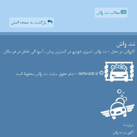
مطالب نت واش
بازگشت به صفحه اصلی
نت واش
کارواش در محل - نت واش: تمیزی خودرو در کمترین زمان ، آسودگی خاطر در هر مکان
netwash.ir - تمام حقوق سایت نت واش محفوظ است
درباره ما
آگهی در نت واش