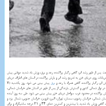
 پس از ظهر رشد ابر، گاهی رگبار پراكنده، رعد و برق، وزش باد شدید موقتی پیش
۷ مهرماه) در بخش های شرق و جنوب فارس نیز دور از انتظار است. از پس از ظهر امروز (۵ مهرماه) با شمالی شدن جریانات روی دریای خزر به تدریج رشد ابر و بارش پراكنده در استان های اطراف دریای
برق
پیش بینی می شود. روز یكشنبه (۷
 در نوار شمالی كشور و گسترش بارندگی از پس از ظهر در استان های خراسان شمالی،
ر یكشنبه (۷ مهرماه) ارتفاعات شمال آذربایجان شرقی و بخش هایی از اردبیل نیز بارندگی خواهند داشت. دوشنبه (۸ مهرماه) نیز بارش پراكنده در محدود غرب سواحل دریای خزر پیش بینی می شود. طی سه روز آینده
ای البرز غربی افزایش خواهد یافت. در ایام یكشنبه (۷ مهرماه) و دوشنبه (۸ مهرماه) برای استان های خراسان شمالی، خراسان رضوی، سمنان، تهران، البرز، قزوین، خراسان جنوبی، شمال یزد و
سیستان و بلوچستان خصوصاً منطقه زابل وزش باد شدید، گاهی همراه با گرد و خاك دور از انتظار نخواهد بود. برای تهران در روز شنبه (۶ مهرماه) آسمانی صاف همراه با وزش باد، گاهی وزش باد شدید با بیشترین و كمترین دمای ۳۴ و ۲۱ درجه سانتیگراد و برای