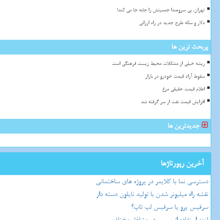
تهران، بی سروصدا جمعیتش را جابه جا می کند!
دلار و سکه طرح جدید در راه ارزانی
پربحث ترین ها
ریشه خیلی از مشکلات محیط زیست فرهنگی است
سقوط آزاد قیمت خودرو در بازار
اعلام قیمت حقیقی مرغ
افزایش قیمت نفت از سر گرفته شد
جدیدترین ها
آخرین رپورتاژها
دسترسی نما با کلایمر در پروژه های ساختمانی
نقشه راه میلیونر شدن با تولید نایلون دسته دار
سرفیس پرو یا سرفیس لپ تاپ؟
لزوم استفاده از بیسیم در مشاغل مختلف