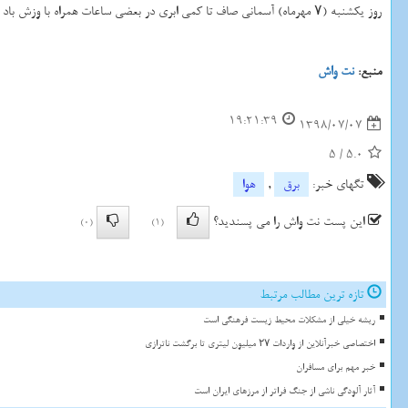
روز یكشنبه (۷ مهرماه) آسمانی صاف تا كمی ابری در بعضی ساعات همراه با وزش باد شدید پیش بینی می شود. دمای
منبع:
نت واش
19:21:39
1398/07/07
5
/
5.0
تگهای خبر:
برق
,
هوا
این پست نت واش را می پسندید؟
(0)
(1)
تازه ترین مطالب مرتبط
ریشه خیلی از مشکلات محیط زیست فرهنگی است
اختصاصی خبرآنلاین از واردات ۲۷ میلیون لیتری تا برگشت ناترازی
خبر مهم برای مسافران
آثار آلودگی ناشی از جنگ فراتر از مرزهای ایران است