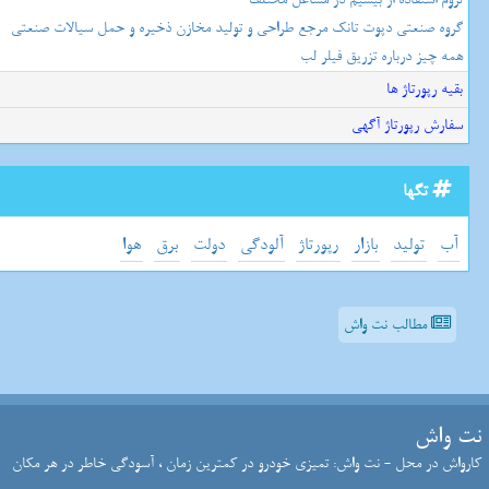
گروه صنعتی دپوت تانک مرجع طراحی و تولید مخازن ذخیره و حمل سیالات صنعتی
همه چیز درباره تزریق فیلر لب
بقیه رپورتاژ ها
سفارش رپورتاژ آگهی
تگها
آب
تولید
بازار
رپورتاژ
آلودگی
دولت
برق
هوا
مطالب نت واش
نت واش
کارواش در محل - نت واش: تمیزی خودرو در کمترین زمان ، آسودگی خاطر در هر مکان