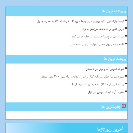
پربیننده ترین ها
قیمت بازگشایی دلار، یورو و سایر ارزها امروز ۱۳ خرداد ۱۴۰۵ به همراه جدول
درس هایی برای نجات سرزمین مادری
تهران، بی سروصدا جمعیتش را جابه جا می کند!
نقشه راه میلیونر شدن با تولید نایلون دسته دار
پربحث ترین ها
شوک قبوض آب و برق در تابستان
شروع پروسه جذب سرمایه گذار برای راه اندازی زباله سوز ۳۰۰ تنی اصفهان
ریشه خیلی از مشکلات محیط زیست فرهنگی است
سقوط آزاد قیمت خودرو در بازار
جدیدترین ها
آخرین رپورتاژها