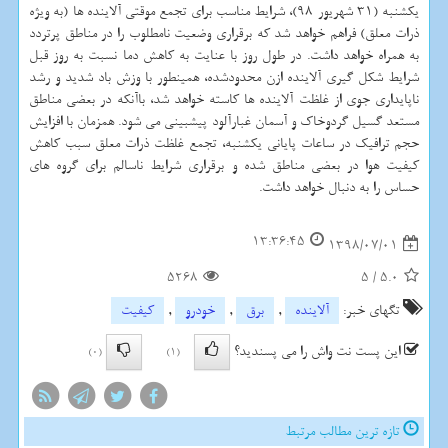
یكشنبه (31 شهریور 98)، شرایط مناسب برای تجمع موقتی آلاینده ها (به ویژه
ذرات معلق) فراهم خواهد شد كه برقراری وضعیت نامطلوب را در مناطق پرتردد
به همراه خواهد داشت. در طول روز با عنایت به كاهش دما نسبت به روز قبل
شرایط شكل گیری آلاینده ازن محدودشده، همینطور با وزش باد شدید و رشد
ناپایداری جوی از غلظت آلاینده ها كاسته خواهد شد، باآنكه در بعضی مناطق
مستعد گسیل گردوخاك و آسمان غبارآلود پیشبینی می شود. همزمان با افزایش
حجم ترافیك در ساعات پایانی یكشنبه، تجمع غلظت ذرات معلق سبب كاهش
كیفیت هوا در بعضی مناطق شده و برقراری شرایط ناسالم برای گروه های
حساس را به دنبال خواهد داشت.
13:36:45
1398/07/01
5268
5
/
5.0
تگهای خبر:
آلاینده
,
برق
,
خودرو
,
كیفیت
این پست نت واش را می پسندید؟
(0)
(1)
تازه ترین مطالب مرتبط