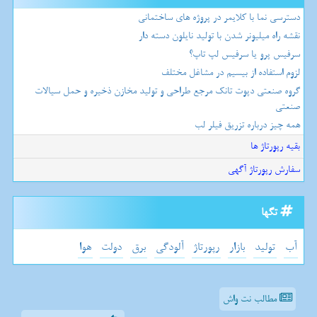
دسترسی نما با کلایمر در پروژه های ساختمانی
نقشه راه میلیونر شدن با تولید نایلون دسته دار
سرفیس پرو یا سرفیس لپ تاپ؟
لزوم استفاده از بیسیم در مشاغل مختلف
گروه صنعتی دپوت تانک مرجع طراحی و تولید مخازن ذخیره و حمل سیالات
صنعتی
همه چیز درباره تزریق فیلر لب
بقیه رپورتاژ ها
سفارش رپورتاژ آگهی
تگها
آب
تولید
بازار
رپورتاژ
آلودگی
برق
دولت
هوا
مطالب نت واش