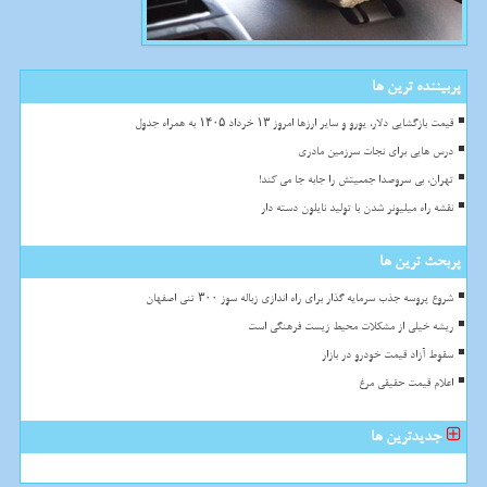
پربیننده ترین ها
قیمت بازگشایی دلار، یورو و سایر ارزها امروز ۱۳ خرداد ۱۴۰۵ به همراه جدول
درس هایی برای نجات سرزمین مادری
تهران، بی سروصدا جمعیتش را جابه جا می کند!
نقشه راه میلیونر شدن با تولید نایلون دسته دار
پربحث ترین ها
شروع پروسه جذب سرمایه گذار برای راه اندازی زباله سوز ۳۰۰ تنی اصفهان
ریشه خیلی از مشکلات محیط زیست فرهنگی است
سقوط آزاد قیمت خودرو در بازار
اعلام قیمت حقیقی مرغ
جدیدترین ها