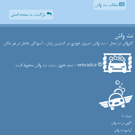
مطالب نت واش
بازگشت به صفحه اصلی
نت واش
کارواش در محل - نت واش: تمیزی خودرو در کمترین زمان ، آسودگی خاطر در هر مکان
netwash.ir - تمام حقوق سایت نت واش محفوظ است
درباره ما
آگهی در نت واش
آرشیو نت واش