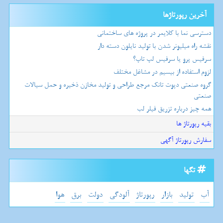
آخرین رپورتاژها
دسترسی نما با کلایمر در پروژه های ساختمانی
نقشه راه میلیونر شدن با تولید نایلون دسته دار
سرفیس پرو یا سرفیس لپ تاپ؟
لزوم استفاده از بیسیم در مشاغل مختلف
گروه صنعتی دپوت تانک مرجع طراحی و تولید مخازن ذخیره و حمل سیالات
صنعتی
همه چیز درباره تزریق فیلر لب
بقیه رپورتاژ ها
سفارش رپورتاژ آگهی
تگها
آب
تولید
بازار
رپورتاژ
آلودگی
دولت
برق
هوا