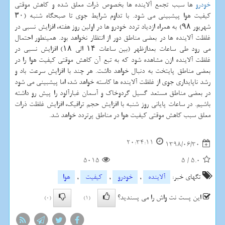
خودرو
ها سبب تجمع آلاینده ها بخصوص ذرات معلق شده و كاهش موقتی
كیفیت هوا پیشبینی می شود. با تداوم شرایط جوی تا صبحگاه شنبه (۳۰
شهریور ۹۸) به همراه ازدیاد تردد خودرو ها در اولین روز هفته، افزایش نسبی در
غلظت آلاینده ها در بعضی مناطق دور از انتظار نخواهد بود. همینطور احتمال
می رود طی ساعات بعدازظهر (بین ساعات ۱۴ الی ۱۸) افزایش نسبی در
غلظت آلاینده ازن مشاهده شود كه به تبع آن كاهش موقتی كیفیت هوا را در
بعضی مناطق پایتخت به دنبال خواهد داشت. هر چند با افزایش سرعت باد و
رشد ناپایداری جوی از غلظت آلاینده ها كاسته خواهد شد، اما پیشبینی می شود
در بعضی مناطق مستعد گسیل گردوخاك و آسمان غبارآلود را پیش رو داشته
باشیم. در ساعات پایانی روز شنبه با افزایش حجم ترافیك، افزایش غلظت ذرات
معلق سبب كاهش موقتی كیفیت هوا در مناطق پرتردد خواهد شد.
20:34:11
1398/06/30
5015
5
/
5.0
تگهای خبر:
آلاینده
,
خودرو
,
كیفیت
,
هوا
این پست نت واش را می پسندید؟
(0)
(1)