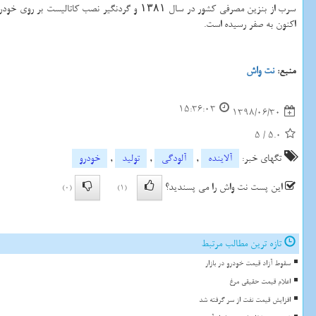
سرب از بنزین مصرفی كشور در سال ۱۳۸۱ و گردنگیر نصب كاتالیست بر روی خودرو های بنزینی، علاوه بر حذف آلاینده سرب از
اكنون به صفر رسیده است.
منبع:
نت واش
15:36:03
1398/06/30
5
/
5.0
تگهای خبر:
آلاینده
,
آلودگی
,
تولید
,
خودرو
این پست نت واش را می پسندید؟
(0)
(1)
تازه ترین مطالب مرتبط
سقوط آزاد قیمت خودرو در بازار
اعلام قیمت حقیقی مرغ
افزایش قیمت نفت از سر گرفته شد