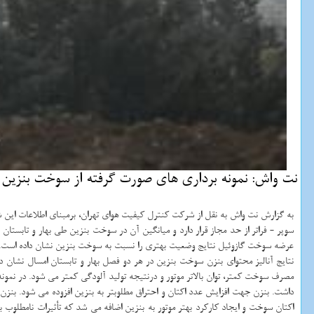
نت واش: نمونه برداری های صورت گرفته از سوخت بنزین در
به گزارش نت واش به نقل از شركت كنترل كیفیت هوای تهران، برمبنای اطلاعات این ش
عرضه سوخت گازوئیل نتایج وضعیت بهتری را نسبت به سوخت بنزین نشان داده است. میانگین گوگرد سوخت گازوئیل در فصل به
نتایج آنالیز محتوای بنزن سوخت بنزین در هر دو فصل بهار و تابستان امسال نشان د
مصرف سوخت كمتر، توان بالاتر موتور و درنتیجه تولید آلودگی كمتر می شود. در نمونه
داشت. بنزن جهت افزایش عدد اكتان و احتراق مطلوبتر به بنزین افزوده می شود. 
اكتان سوخت و ایجاد كاركرد بهتر موتور به بنزین اضافه می شد كه تأثیرات نامطلوب 