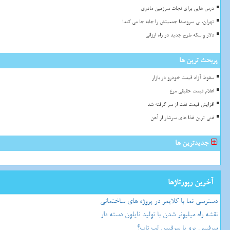
درس هایی برای نجات سرزمین مادری
تهران، بی سروصدا جمعیتش را جابه جا می کند!
دلار و سکه طرح جدید در راه ارزانی
پربحث ترین ها
سقوط آزاد قیمت خودرو در بازار
اعلام قیمت حقیقی مرغ
افزایش قیمت نفت از سر گرفته شد
غنی ترین غذا های سرشار از آهن
جدیدترین ها
آخرین رپورتاژها
دسترسی نما با کلایمر در پروژه های ساختمانی
نقشه راه میلیونر شدن با تولید نایلون دسته دار
سرفیس پرو یا سرفیس لپ تاپ؟