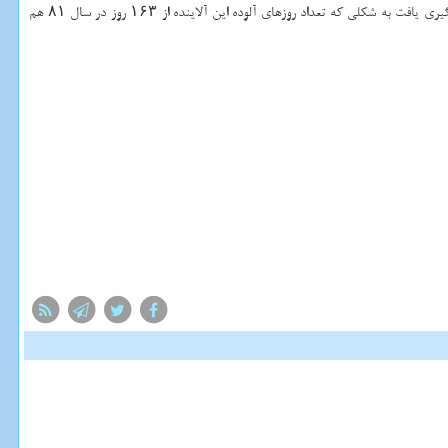
، غلظت منواكسید كربن نیز كاهش چشمگیری یافت به شكلی كه تعداد روزهای آلوده این آلاینده از ۱۶۳ روز در سال ۸۱ هم