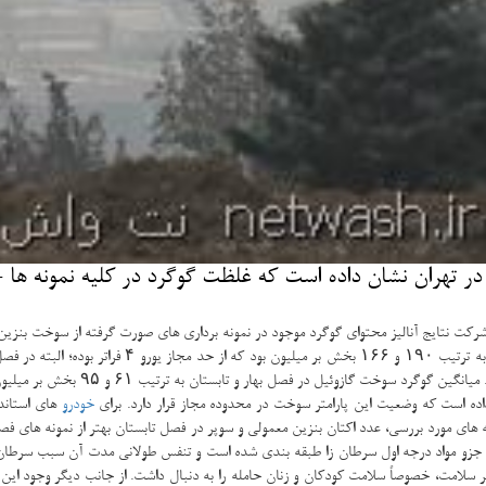
 تهران نشان داده است كه غلظت گوگرد در كلیه نمونه ها -
ركت نتایج آنالیز محتوای گوگرد موجود در نمونه برداری های صورت گرفته از سوخت بنزین 
سوپر - فراتر از حد مجاز قرار دارد و میانگین آن در س
ار و تابستان به ترتیب ۶۱ و ۹۵ بخش بر میلیون بوده و هنوز با غلظت مناسب آن فاصله دارد.
اده است كه وضعیت این پارامتر سوخت در محدوده مجاز قرار دارد. برای
خودرو
 های مورد بررسی، عدد اكتان بنزین معمولی و سوپر در فصل تابستان بهتر از نمونه های فصل 
بنزن جزو مواد درجه اول سرطان زا طبقه بندی شده است و تنفس طولانی مدت آن سبب سرط
بر سلامت، خصوصاً سلامت كودكان و زنان حامله را به دنبال داشت. از جانب دیگر وجود این