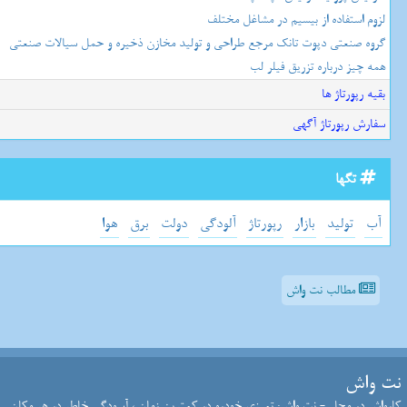
لزوم استفاده از بیسیم در مشاغل مختلف
گروه صنعتی دپوت تانک مرجع طراحی و تولید مخازن ذخیره و حمل سیالات صنعتی
همه چیز درباره تزریق فیلر لب
بقیه رپورتاژ ها
سفارش رپورتاژ آگهی
تگها
آب
تولید
بازار
رپورتاژ
آلودگی
دولت
برق
هوا
مطالب نت واش
نت واش
کارواش در محل - نت واش: تمیزی خودرو در کمترین زمان ، آسودگی خاطر در هر مکان