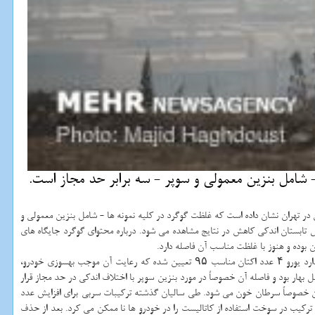
 شامل بنزین معمولی و سوپر - سه برابر حد مجاز است.
در تهران نشان داده است كه غلظت گوگرد در كلیه نمونه ها - شامل بنزین معمولی و
وخت بنزین طی بهار و تابستان به ترتیب ۱۹۰ و ۱۶۶ بخش بر میلیون بود كه از حد مجاز یورو ۴ فراتر بوده؛ البته در فصل تابستان اندكی كاهش در نتایج مشاهده می شود. درباره محتوای گوگرد جایگاه های
های استاندارد یورو ۴ عدد اكتان مناسب ۹۵ تعیین شده كه رعایت آن موجب بهسوزی خودرو،
بهار بود و فاصله آن خصوصاً در مورد بنزین سوپر با اختلاف اندكی در حد مجاز قرار
ان خصوصاً سرطان خون می شود. طی سالیان گذشته تركیبات سربی برای افزایش عدد
 تركیب در سوخت استفاده از كاتالیست را در خودرو ها نا ممكن می كرد. بعد از حذف