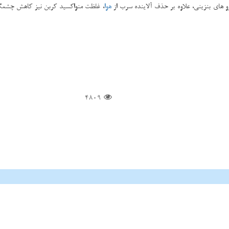
هوا
4809