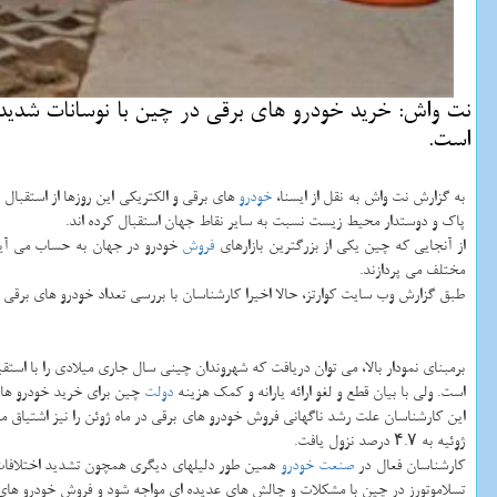
است.
به گزارش نت واش به نقل از ایسنا،
خودرو
های برقی و الكتریكی این روزها از استقبا
پاك و دوستدار محیط زیست نسبت به سایر نقاط جهان استقبال كرده اند.
از آنجایی كه چین یكی از بزرگترین بازارهای
فروش
خودرو در جهان به حساب می آید 
مختلف می پردازند.
طبق گزارش وب سایت كوارتز، حالا اخیرا كارشناسان با بررسی تعداد خودرو های برقی
است. ولی با بیان قطع و لغو ارائه یارانه و كمك هزینه
دولت
چین برای خرید خودرو های 
این كارشناسان علت رشد ناگهانی فروش خودرو های برقی در ماه ژوئن را نیز اشتیاق مشت
ژوئیه به ۴.۷ درصد نزول یافت.
كارشناسان فعال در
صنعت خودرو
تسلاموتورز در چین با مشكلات و چالش های عدیده ای مواجه شود و فروش خودرو های 