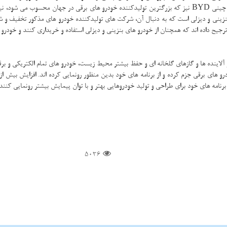
البته این روند كاهشی تنها گریبان شركت آمریكایی تسلاموتورز را نگرفته بلكه شركت چینی BYD نیز كه بزرگترین تولیدكن
بنزینی و دیزلی است كه به دنبال آن، شركت های تولیدكننده خودرو های مذكور تخفیف و شر
ترجیح داده اند كه همچنان از خودرو های بنزینی و دیزلی استفاده و خریداری كنند و خودرو 
لاینده ها و گازهای گلخانه ای و حفظ بیشتر محیط زیست، خودرو های تمام الكتریكی و برقی ر
 های برقی جزم كرده و از برنامه های خود بدین منظور رونمایی كرده اند. افزایش بیش ا
امه های خود برای طراحی و تولید خودروهایی بهتر و با توان پیمایش بیشتر رونمایی كنند.
5036