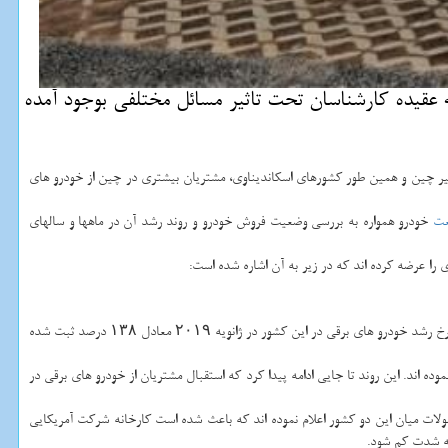
در نیمه نخست سال 2019 میلادی روبرو شده است كه به عقیده كارشناسان تحت تاثیر مسائل مختلفی بوجود آمده
نظیر چین و همین طور كشورهای اسكاندیناوی، مشتریان بیشتری در چین از خودرو های
ت
خودرو همواره به بررسی وضعیت فروش خودرو و روند رشد آن در ماهها و سالهای
برمبنای نمودار بالا، می توان دریافت كه شهروندان چینی سال جاری میلادی را با استقبال بی نظیری از خودرو های برقی، پاك و دوستدار محیط زیست شروع كردند به شكلی كه نرخ رشد خودرو های برقی در این كشور در ژانویه ۲۰۱۹ معادل ۱۳۸ درصد ثبت شده
ه اند. این روند تا جایی ادامه پیدا كرد كه استقبال مشتریان از خودرو های برقی در
 و افزایش ۲۵ درصدی تعرفه های گمركی برای واردات محصولات میان این دو كشور اعلام نموده اند كه باعث شده است كارخانه شركت آمریكایی
به شدت كم شود.