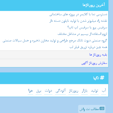
آخرین رپورتاژها
دسترسی نما با کلایمر در پروژه های ساختمانی
نقشه راه میلیونر شدن با تولید نایلون دسته دار
سرفیس پرو یا سرفیس لپ تاپ؟
لزوم استفاده از بیسیم در مشاغل مختلف
گروه صنعتی دپوت تانک مرجع طراحی و تولید مخازن ذخیره و حمل سیالات صنعتی
همه چیز درباره تزریق فیلر لب
بقیه رپورتاژ ها
سفارش رپورتاژ آگهی
تگها
آب
تولید
بازار
رپورتاژ
آلودگی
دولت
برق
هوا
مطالب نت واش