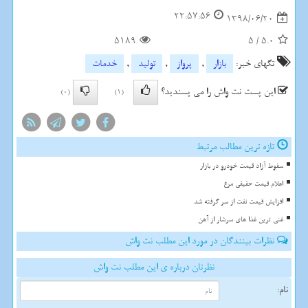
22:57:56
1398/06/20
5189
5
/
5.0
تگهای خبر:
بازار
,
پرواز
,
تولید
,
خدمات
این پست نت واش را می پسندید؟
(0)
(1)
تازه ترین مطالب مرتبط
سقوط آزاد قیمت خودرو در بازار
اعلام قیمت حقیقی مرغ
افزایش قیمت نفت از سر گرفته شد
غنی ترین غذا های سرشار از آهن
نظرات بینندگان در مورد این مطلب نت واش
نظرتان درباره ی این مطلب نت واش
نام: