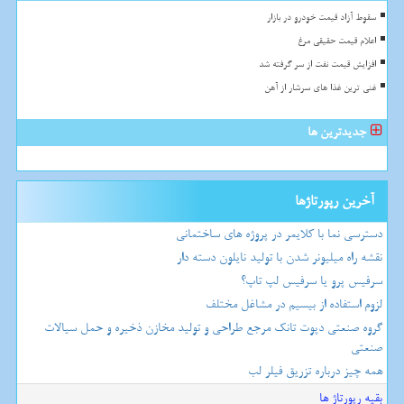
سقوط آزاد قیمت خودرو در بازار
اعلام قیمت حقیقی مرغ
افزایش قیمت نفت از سر گرفته شد
غنی ترین غذا های سرشار از آهن
جدیدترین ها
آخرین رپورتاژها
دسترسی نما با کلایمر در پروژه های ساختمانی
نقشه راه میلیونر شدن با تولید نایلون دسته دار
سرفیس پرو یا سرفیس لپ تاپ؟
لزوم استفاده از بیسیم در مشاغل مختلف
گروه صنعتی دپوت تانک مرجع طراحی و تولید مخازن ذخیره و حمل سیالات
صنعتی
همه چیز درباره تزریق فیلر لب
بقیه رپورتاژ ها