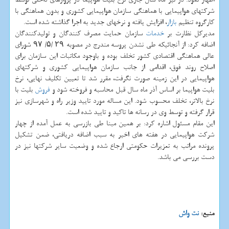
شركتهای هواپیمایی با هماهنگی سازمان هواپیمایی كشوری و بدون هماهنگی با
كارگروه تنظیم
بازار
، افزایش یافته و نرخهای جدید به اجرا گذاشته شده است.
مدیركل نظارت بر
خدمات
سازمان حمایت مصرف كنندگان و تولیدكنندگان
اضافه كرد: از آنجائیكه طی نشدن پروسه مندرج در مصوبه ۲۹ /۵/ ۹۷ شورای
عالی هماهنگی اقتصادی كشور تخلف بوده و باوجود مكاتبات این سازمان برای
اصلاح روند فوق، اقدامی از جانب سازمان هواپیمایی كشوری و شركتهای
هواپیمایی در این زمینه صورت نگرفت، مقرر شد تا تعیین تكلیف نهایی، نرخ
بلیت هواپیما بر اساس آذر ماه سال قبل محاسبه و فروخته شود و
فروش
بلیت با
نرخ بالاتر، تخلف محسوب شود. این مساله مورد تایید وزیر راه و شهرسازی نیز
قرار گرفته و توسط وی در رسانه ها تاكید و تایید شده است.
این مقام مسئول اشاره كرد: بر همین مبنا طی بازرسی به عمل آمده از چهار
شركت هواپیمایی در هفته های اخیر به سبب اضافه دریافتی، ضمن تشكیل
پرونده مراتب به تعزیرات حكومتی ارجاع شده و وضعیت سایر شركتها نیز در
دست بررسی می باشد.
منبع:
نت واش