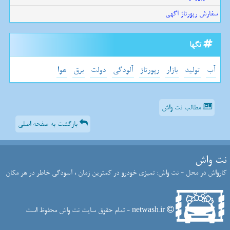
سفارش رپورتاژ آگهی
تگها
آب
تولید
بازار
رپورتاژ
آلودگی
دولت
برق
هوا
مطالب نت واش
بازگشت به صفحه اصلی
نت واش
کارواش در محل - نت واش: تمیزی خودرو در کمترین زمان ، آسودگی خاطر در هر مکان
netwash.ir - تمام حقوق سایت نت واش محفوظ است