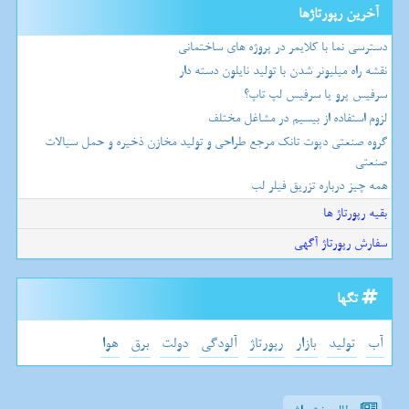
آخرین رپورتاژها
دسترسی نما با کلایمر در پروژه های ساختمانی
نقشه راه میلیونر شدن با تولید نایلون دسته دار
سرفیس پرو یا سرفیس لپ تاپ؟
لزوم استفاده از بیسیم در مشاغل مختلف
گروه صنعتی دپوت تانک مرجع طراحی و تولید مخازن ذخیره و حمل سیالات
صنعتی
همه چیز درباره تزریق فیلر لب
بقیه رپورتاژ ها
سفارش رپورتاژ آگهی
تگها
آب
تولید
بازار
رپورتاژ
آلودگی
دولت
برق
هوا