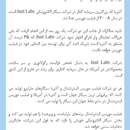
آلتریا كه بزرگترین سرمایه گذار در شركت سیگار الكترونیكی Juul Labs است،
در سال ۲۰۰۸ از فیلیپ موریس جدا شد.
تایید مذاكرات از جانب این دو شركت یك روز بعد از این انجام گرفت كه بانی
هرزاگ، تحلیلگر ولز فارگو اظهار نمود شركت Juul Labs كه ۳۵ درصد آن
متعلق به آلتریا است، شریك ایده آلی برای توسعه بین المللی خود در فیلیپ
موریس خواهد داشت.
شركت Juul Labs به دنبال تفحص فزاینده رگولاتوری بر سر سلامت
محصولاتش در آمریكا، در حال سرمایه گذاری برای رشد در خارج از این كشور
است.
هر دو شركت فیلیپ موریس اینترنشنال و آلتریا سیگارهای مارلبرو تولید می
كنند كه پرفروش ترین سیگار جهان است و آلتریا در آمریكا و فیلیپ موریس
اینترنشنال در سایر نقاط جهان این سیگار را تولید می كنند.
فیلیپ موریس اینترنشنال برندهای پارلیامنت و ویرجینا را هم تولید می كند و
بخش سیگار الكترونیكی خویش را دارد كه به قول این شركت، جایگزین
دخانیات سنتی خواهد شد.