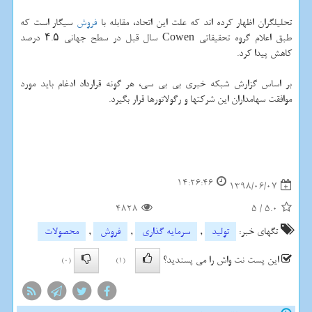
تحلیلگران اظهار كرده اند كه علت این اتحاد، مقابله با
فروش
سیگار است كه
طبق اعلام گروه تحقیقاتی Cowen سال قبل در سطح جهانی ۴.۵ درصد
كاهش پیدا كرد.
بر اساس گزارش شبكه خبری بی بی سی، هر گونه قرارداد ادغام باید مورد
موافقت سهامداران این شركتها و رگولاتورها قرار بگیرد.
14:26:46
1398/06/07
4828
5
/
5.0
تگهای خبر:
تولید
,
سرمایه گذاری
,
فروش
,
محصولات
این پست نت واش را می پسندید؟
(0)
(1)