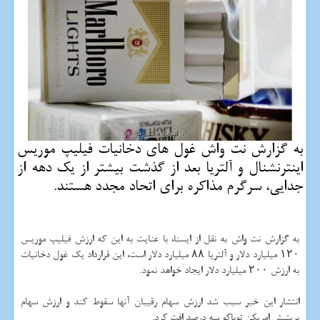
به گزارش نت واش غول های دخانیات فیلیپ موریس
اینترنشنال و آلتریا بعد از گذشت بیشتر از یك دهه از
جدایی، سرگرم مذاكره برای اتحاد مجدد هستند.
به گزارش نت واش به نقل از ایسنا، با عنایت به این كه ارزش فیلیپ موریس
۱۲۰ میلیارد دلار و آلتریا ۸۸ میلیارد دلار است، این قرارداد یك غول دخانیات
به ارزش ۲۰۰ میلیارد دلار ایجاد خواهد نمود.
انتشار این خبر سبب شد ارزش سهام رقیبان آنها سقوط كند و ارزش سهام
بریتیش امریكن توباكو سه درصد افت كرد.