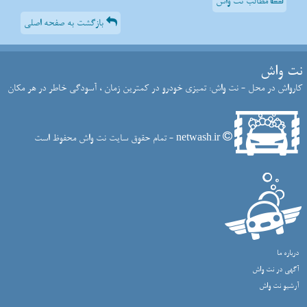
مطالب نت واش
بازگشت به صفحه اصلی
نت واش
کارواش در محل - نت واش: تمیزی خودرو در کمترین زمان ، آسودگی خاطر در هر مکان
netwash.ir - تمام حقوق سایت نت واش محفوظ است
درباره ما
آگهی در نت واش
آرشیو نت واش