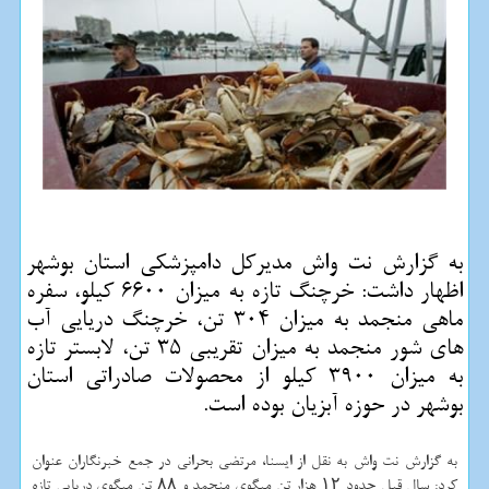
به گزارش نت واش مدیركل دامپزشكی استان بوشهر
اظهار داشت: خرچنگ تازه به میزان 6600 كیلو، سفره
ماهی منجمد به میزان 304 تن، خرچنگ دریایی آب
های شور منجمد به میزان تقریبی 35 تن، لابستر تازه
به میزان 3900 كیلو از محصولات صادراتی استان
بوشهر در حوزه آبزیان بوده است.
به گزارش نت واش به نقل از ایسنا، مرتضی بحرانی در جمع خبرنگاران عنوان
كرد: سال قبل حدود ۱۲ هزار تن میگوی منجمد و ۸۸ تن میگوی دریایی تازه