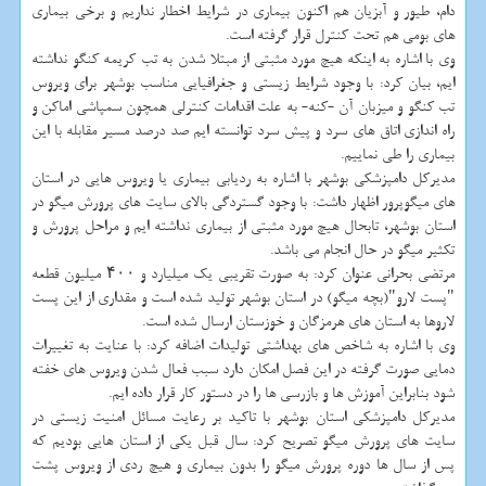
دام، طیور و آبزیان هم اكنون بیماری در شرایط اخطار نداریم و برخی بیماری
های بومی هم تحت كنترل قرار گرفته است.
وی با اشاره به اینكه هیچ مورد مثبتی از مبتلا شدن به تب كریمه كنگو نداشته
ایم، بیان كرد: با وجود شرایط زیستی و جغرافیایی مناسب بوشهر برای ویروس
تب كنگو و میزبان آن -كنه- به علت اقدامات كنترلی همچون سمپاشی اماكن و
راه اندازی اتاق های سرد و پیش سرد توانسته ایم صد درصد مسیر مقابله با این
بیماری را طی نماییم.
مدیركل دامپزشكی بوشهر با اشاره به ردیابی بیماری یا ویروس هایی در استان
های میگوپرور اظهار داشت: با وجود گستردگی بالای سایت های پرورش میگو در
استان بوشهر، تابحال هیچ مورد مثبتی از بیماری نداشته ایم و مراحل پرورش و
تكثیر میگو در حال انجام می باشد.
مرتضی بحرانی عنوان كرد: به صورت تقریبی یك میلیارد و ۴۰۰ میلیون قطعه
"پست لارو"(بچه میگو) در استان بوشهر تولید شده است و مقداری از این پست
لاروها به استان های هرمزگان و خوزستان ارسال شده است.
وی با اشاره به شاخص های بهداشتی تولیدات اضافه كرد: با عنایت به تغییرات
دمایی صورت گرفته در این فصل امكان دارد سبب فعال شدن ویروس های خفته
شود بنابراین آموزش ها و بازرسی ها را در دستور كار قرار داده ایم.
مدیركل دامپزشكی استان بوشهر با تاكید بر رعایت مسائل امنیت زیستی در
سایت های پرورش میگو تصریح كرد: سال قبل یكی از استان هایی بودیم كه
پس از سال ها دوره پرورش میگو را بدون بیماری و هیچ ردی از ویروس پشت