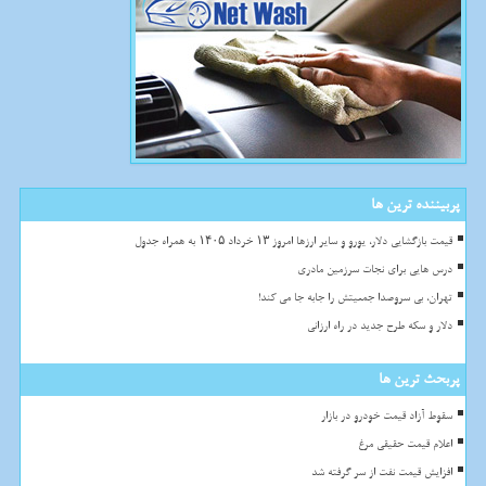
پربیننده ترین ها
قیمت بازگشایی دلار، یورو و سایر ارزها امروز ۱۳ خرداد ۱۴۰۵ به همراه جدول
درس هایی برای نجات سرزمین مادری
تهران، بی سروصدا جمعیتش را جابه جا می کند!
دلار و سکه طرح جدید در راه ارزانی
پربحث ترین ها
سقوط آزاد قیمت خودرو در بازار
اعلام قیمت حقیقی مرغ
افزایش قیمت نفت از سر گرفته شد