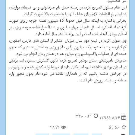
سر گذاشتیم.
این مقام مسئول تصریح كرد: در زمینه حمل دام غیرقانونی و بی ضابطه، مواردی،
شناسایی و اقدامات لازم برای حذف آنها با حساسیت بالا صورت گرفت.
بحرانی با اشاره به اینكه سال قبل حدودا ۱۶ میلیون قطعه جوجه ریزی صورت
گرفت، اضافه كرد: امسال تابحال چهار میلیون و ۵۰۰ هزار قطعه جوجه ریزی در
استان بوشهر انجام شده است و این روند تا آخر سال ادامه دارد.
وی عنوان كرد: در نیمه دوم سال میزبان عشایر از استان های فارس، اصفهان،
كهگیلویه، و... با حدود یك میلیون راس دام ورودی به استان هستیم كه حجم
عمده ای از عملیات واكسیناسیون و مبارزه هم در همان زمان انجام می شود.
مدیركل دامپزشكی استان بوشهر تصریح كرد: كانون گسترش بیماری تب برفكی
در استان بوشهر نداشته ایم، اما امكان دارد از مرزها وارد كشور شده و یا ویروس
در چرخش داشته باشیم كه از دامداران تقاضا می شود دام بدون مجوز وارد
منطقه و سایت پرورش دام نكنند.
23:00:21
1398/05/26
4893
5
/
5.0