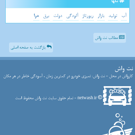
تگها
آب
تولید
بازار
رپورتاژ
آلودگی
دولت
برق
هوا
مطالب نت واش
بازگشت به صفحه اصلی
نت واش
کارواش در محل - نت واش: تمیزی خودرو در کمترین زمان ، آسودگی خاطر در هر مکان
netwash.ir - تمام حقوق سایت نت واش محفوظ است