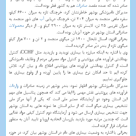
صادر شده كه عمده مقصد
صادرات
هم به كشور قطر بوده است.
مدیركل دامپزشكی بوشهر خاطرنشان كرد: خرچنگ تازه به میزان 6600 كیلو،
سفره ماهی منجمد به میزان 304 تن، خرچنگ دریایی
آب
های شور منجمد به
میزان تقریبی 35 تن، لابستر تازه به میزان 3900 كیلو و... از دیگر
محصولات
صادراتی استان بوشهر در حوزه آبزیان بوده است.
بحرانی افزود: امسال تابحال 1400 تن میگوی منجمد و 2 تن و 700 هزار كیلو
میگوی تازه از بندر دیّر صادر گردیده است.
وی با اشاره به اینكه مبارزه با بیماری نوپدید و بازپدید مثل CCHF، كنترل
بهداشتی فرآورده های پروتئینی و كنترل مواد مصرفی مردم از وظایف دامپزشكی
است، از كنترل بهداشتی فرآورده های پروتئینی اطلاع داد و بیان كرد: تلاش
كرده ایم تا حد امكان نرخ بیماری ها را پایین آورده و از وقوع بیماری ها
جلوگیری نماییم.
مدیركل دامپزشكی بوشهر اظهار نمود: بندر بوشهر در زمینه صادرات و
واردات
فرآورده های پروتئینی نقش مهمی را ایفا می كند كه همچون پتانسیل های مهم
این استان وجود دو آزمایشگاه معتبر ملی است كه یكی از آنها مركز ملی
تشخیص بیماری میگو است كه از سایر استان ها نمونه هایی به استان بوشهر
جهت تشخیص بیماری ارسال می شود و آزمایشگاه دوم كنترل كیفی مواد غذایی
است كه چندین مرتبه مورد بازدید بازرسان اتحادیه اروپا و تایید آنان به منظور
صادرات قرار گرفته است.
بحرانی با اشاره به وضعیت بیماری های دام در استان بوشهر بیان كرد: در حوزه