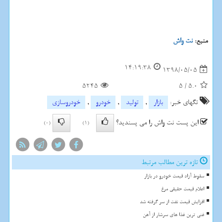
منبع:
نت واش
14:19:38
1398/05/05
5245
5
/
5.0
تگهای خبر:
بازار
,
تولید
,
خودرو
,
خودروسازی
این پست نت واش را می پسندید؟
(0)
(1)
تازه ترین مطالب مرتبط
سقوط آزاد قیمت خودرو در بازار
اعلام قیمت حقیقی مرغ
افزایش قیمت نفت از سر گرفته شد
غنی ترین غذا های سرشار از آهن