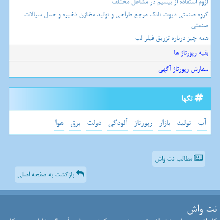
لزوم استفاده از بیسیم در مشاغل مختلف
گروه صنعتی دپوت تانک مرجع طراحی و تولید مخازن ذخیره و حمل سیالات
صنعتی
همه چیز درباره تزریق فیلر لب
بقیه رپورتاژ ها
سفارش رپورتاژ آگهی
تگها
آب
تولید
بازار
رپورتاژ
آلودگی
دولت
برق
هوا
مطالب نت واش
بازگشت به صفحه اصلی
نت واش