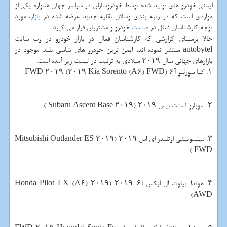
ایمنی خودرو های تولید شده توسط خودروسازان در سراسر جهان همواره یكی از
مواردی است كه در رتبه بندی وسائل نقلیه جدید عرضه شده در
بازار
، مورد
توجه كارشناسان فعال در
صنعت
خودرو و مشتریان قرار می گیرد.
حالا برمبنای گزارشی كه كارشناسان فعال در بازار خودرو در وب سایت
autobytel منتشر نموده اند، ایمن ترین خودرو های شاسی بلند موجود در
بازارهای جهانی سال ۲۰۱۹ میلادی به ترتیب در لیست زیر آمده است:
۱. كیا سورنتو آ۶ FWD ۲۰۱۹ (۲۰۱۹ Kia Sorento (A۶) FWD)
۲. سوبارو آسنت بیس ۲۰۱۹ (۲۰۱۹ Subaru Ascent Base )
۳. میتسوبیشی اوتلندر ای اس ۲۰۱۹ (۲۰۱۹ Mitsubishi Outlander ES
FWD )
۴. هوندا پیلوت ال ایكس آ۶ ۲۰۱۹ (۲۰۱۹ Honda Pilot LX (A۶)
AWD)