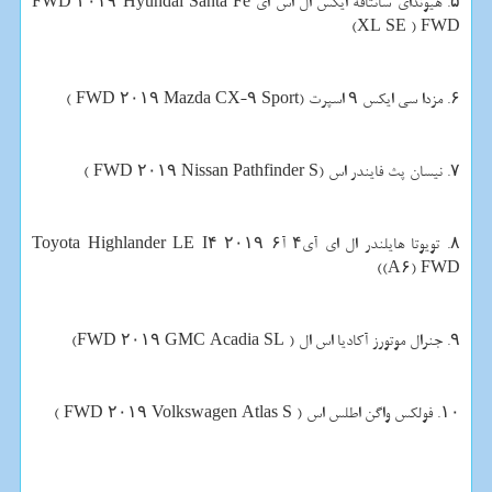
۵. هیوندای سانتافه ایكس ال اس ای FWD ۲۰۱۹ Hyundai Santa Fe
XL SE ) FWD)
۶. مزدا سی ایكس ۹ اسپرت (FWD ۲۰۱۹ Mazda CX-۹ Sport )
۷. نیسان پث فایندر اس (FWD ۲۰۱۹ Nissan Pathfinder S )
۸. تویوتا هایلندر ال ای آی۴ آ۶ ۲۰۱۹ Toyota Highlander LE I۴
(A۶) FWD)
۹. جنرال موتورز آكادیا اس ال ( FWD ۲۰۱۹ GMC Acadia SL)
۱۰. فولكس واگن اطلس اس ( FWD ۲۰۱۹ Volkswagen Atlas S )