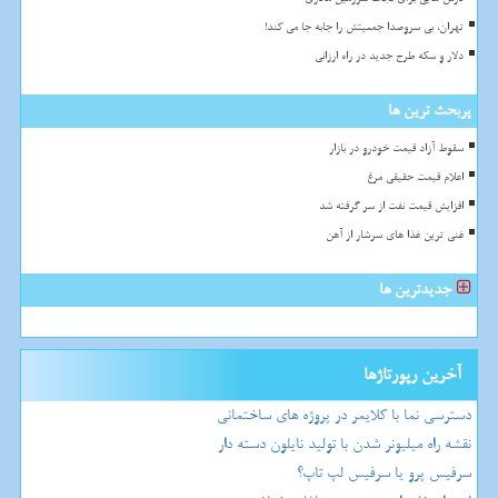
تهران، بی سروصدا جمعیتش را جابه جا می کند!
دلار و سکه طرح جدید در راه ارزانی
پربحث ترین ها
سقوط آزاد قیمت خودرو در بازار
اعلام قیمت حقیقی مرغ
افزایش قیمت نفت از سر گرفته شد
غنی ترین غذا های سرشار از آهن
جدیدترین ها
آخرین رپورتاژها
دسترسی نما با کلایمر در پروژه های ساختمانی
نقشه راه میلیونر شدن با تولید نایلون دسته دار
سرفیس پرو یا سرفیس لپ تاپ؟