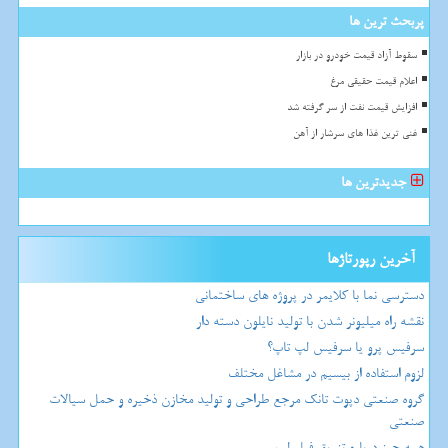
پربحث ترین ها
سقوط آزاد قیمت خودرو در بازار
اعلام قیمت حقیقی مرغ
افزایش قیمت نفت از سر گرفته شد
غنی ترین غذا های سرشار از آهن
جدیدترین ها
آخرین رپورتاژها
دسترسی نما با کلایمر در پروژه های ساختمانی
نقشه راه میلیونر شدن با تولید نایلون دسته دار
سرفیس پرو یا سرفیس لپ تاپ؟
لزوم استفاده از بیسیم در مشاغل مختلف
گروه صنعتی دپوت تانک مرجع طراحی و تولید مخازن ذخیره و حمل سیالات
صنعتی
همه چیز درباره تزریق فیلر لب