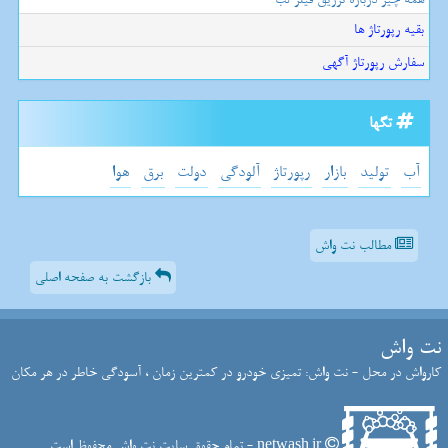
بقیه رپورتاژ ها
سفارش رپورتاژ آگهی
تگها
آب
تولید
بازار
رپورتاژ
آلودگی
دولت
برق
هوا
مطالب نت واش
بازگشت به صفحه اصلی
نت واش
کارواش در محل - نت واش: تمیزی خودرو در کمترین زمان ، آسودگی خاطر در هر مکان
netwash.ir - تمام حقوق سایت نت واش محفوظ است