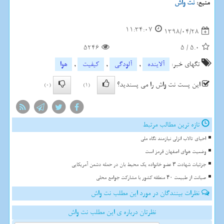
منبع:
نت واش
11:34:07
1398/04/28
5246
5
/
5.0
تگهای خبر:
آلاینده
,
آلودگی
,
كیفیت
,
هوا
این پست نت واش را می پسندید؟
(0)
(1)
تازه ترین مطالب مرتبط
احیای تالاب انزلی نیازمند نگاه ملی
وضعیت هوای اصفهان قرمز است
جزئیات شهادت ۳ عضو خانواده یک محیط بان در حمله دشمن آمریکایی
صیانت از طبیعت ۴۰ منطقه کشور با مشارکت جوامع محلی
نظرات بینندگان در مورد این مطلب نت واش
نظرتان درباره ی این مطلب نت واش