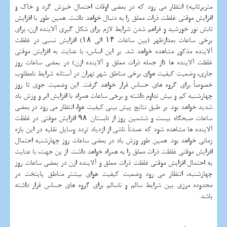
متربرثانیه) انتظار می رود كه در بعضی اوقات احتمال خیزش گرد و خاك و
افزایش موقتی غلظت ذرات معلق را به دنبال خواهد داشت. همین طور با افزایش
تابش نور خورشید و فراهم شدن شرایط لازم برای شكل گیری آلاینده ازن، برای
برخی ساعات بعدازظهر (بین ساعات ۱۴ الی ۱۸) افزایش نسبی در غلظت
آلاینده مذكور مشاهده خواهد شد. بر این اساس، با عنایت به افزایش موقتی
غلظت آلاینده ها (از جمله ذرات معلق و آلاینده ازن) در بعضی ساعات روز
جاری، وضعیت كیفیت هوای برخی مناطق شهر تهران در آستانه شرایط نامطلوب
خصوصاً برای گروه های حساس قرار خواهد گرفت. این وضعیت جوی تا روز
چهارشنبه كم و بیش تداوم داشته و برخی ساعات همراه با افزایش ابر و وزش باد
شدید خواهد بود. بر طبق نتایج پیش بینی كیفیت هوا، انتظار می رود در بعضی
ساعات صبحگاه بیست و ششمین روز از تابستان ۹۸ افزایش موقتی در غلظت
آلاینده ها مشاهده شود كه عمدتاً ناشی از ازدیاد تردد وسایل نقلیه در این بازه
زمانی خواهد بود. همین طور وزش باد در بعضی ساعات روز چهارشنبه احتمال
افزایش موقتی غلظت ذرات معلق را به همراه خواهد داشت. از ین جهت، با عنایت
به احتمال افزایش موقتی غلظت ذرات معلق و آلاینده ازن در بعضی ساعات روز
چهارشنبه، انتظار می رود وضعیت كیفیت هوای بیشتر مناطق پایتخت در
محدوده مرزی بین شرایط سالم و ناسالم برای گروه های حساس قرار داشته
باشد.