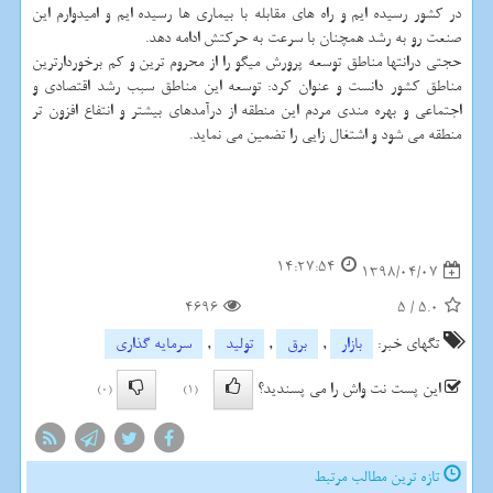
در كشور رسیده ایم و راه های مقابله با بیماری ها رسیده ایم و امیدوارم این
صنعت رو به رشد همچنان با سرعت به حركتش ادامه دهد.
حجتی درانتها مناطق توسعه پرورش میگو را از محروم ترین و كم برخوردارترین
مناطق كشور دانست و عنوان كرد: توسعه این مناطق سبب رشد اقتصادی و
اجتماعی و بهره مندی مردم این منطقه از درآمدهای بیشتر و انتفاع افزون تر
منطقه می شود و اشتغال زایی را تضمین می نماید.
14:27:54
1398/04/07
4696
5
/
5.0
تگهای خبر:
بازار
,
برق
,
تولید
,
سرمایه گذاری
این پست نت واش را می پسندید؟
(0)
(1)
تازه ترین مطالب مرتبط