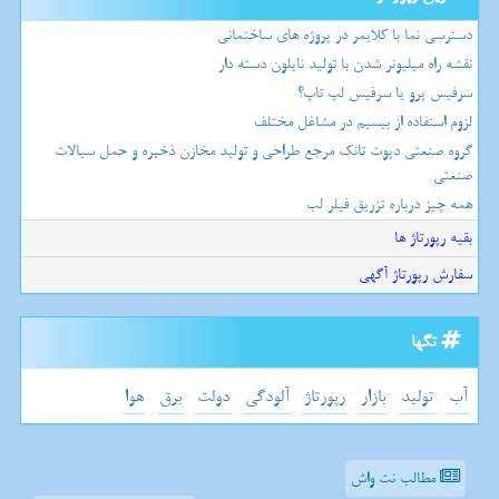
دسترسی نما با کلایمر در پروژه های ساختمانی
نقشه راه میلیونر شدن با تولید نایلون دسته دار
سرفیس پرو یا سرفیس لپ تاپ؟
لزوم استفاده از بیسیم در مشاغل مختلف
گروه صنعتی دپوت تانک مرجع طراحی و تولید مخازن ذخیره و حمل سیالات
صنعتی
همه چیز درباره تزریق فیلر لب
بقیه رپورتاژ ها
سفارش رپورتاژ آگهی
تگها
آب
تولید
بازار
رپورتاژ
آلودگی
دولت
برق
هوا
مطالب نت واش