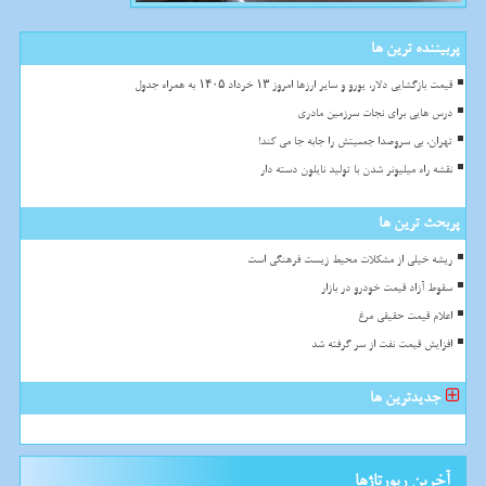
پربیننده ترین ها
قیمت بازگشایی دلار، یورو و سایر ارزها امروز ۱۳ خرداد ۱۴۰۵ به همراه جدول
درس هایی برای نجات سرزمین مادری
تهران، بی سروصدا جمعیتش را جابه جا می کند!
نقشه راه میلیونر شدن با تولید نایلون دسته دار
پربحث ترین ها
ریشه خیلی از مشکلات محیط زیست فرهنگی است
سقوط آزاد قیمت خودرو در بازار
اعلام قیمت حقیقی مرغ
افزایش قیمت نفت از سر گرفته شد
جدیدترین ها
آخرین رپورتاژها