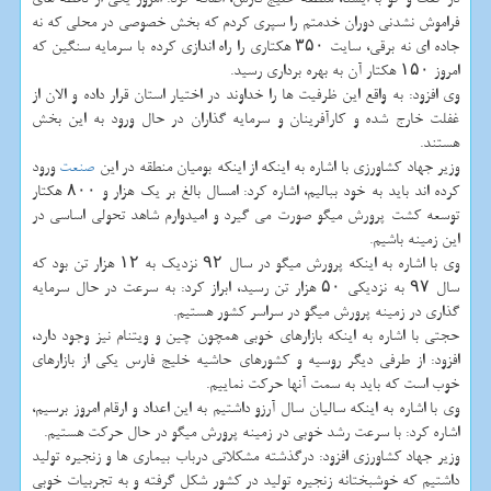
فراموش نشدنی دوران خدمتم را سپری كردم كه بخش خصوصی در محلی كه نه
جاده ای نه برقی، سایت ۳۵۰ هكتاری را راه اندازی كرده با سرمایه سنگین كه
امروز ۱۵۰ هكتار آن به بهره برداری رسید.
وی افزود: به واقع این ظرفیت ها را خداوند در اختیار استان قرار داده و الان از
غفلت خارج شده و كارآفرینان و سرمایه گذاران در حال ورود به این بخش
هستند.
وزیر جهاد كشاورزی با اشاره به اینكه از اینكه بومیان منطقه در این
صنعت
ورود
كرده اند باید به خود ببالیم، اشاره كرد: امسال بالغ بر یك هزار و ۸۰۰ هكتار
توسعه كشت پرورش میگو صورت می گیرد و امیدوارم شاهد تحولی اساسی در
این زمینه باشیم.
وی با اشاره به اینكه پرورش میگو در سال ۹۲ نزدیك به ۱۲ هزار تن بود كه
سال ۹۷ به نزدیكی ۵۰ هزار تن رسید، ابراز كرد: به سرعت در حال سرمایه
گذاری در زمینه پرورش میگو در سراسر كشور هستیم.
حجتی با اشاره به اینكه بازارهای خوبی همچون چین و ویتنام نیز وجود دارد،
افزود: از طرفی دیگر روسیه و كشورهای حاشیه خلیج فارس یكی از بازارهای
خوب است كه باید به سمت آنها حركت نماییم.
وی با اشاره به اینكه سالیان سال آرزو داشتیم به این اعداد و ارقام امروز برسیم،
اشاره كرد: با سرعت رشد خوبی در زمینه پرورش میگو در حال حركت هستیم.
وزیر جهاد كشاورزی افزود: درگذشته مشكلاتی درباب بیماری ها و زنجیره تولید
داشتیم كه خوشبختانه زنجیره تولید در كشور شكل گرفته و به تجربیات خوبی