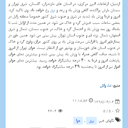
اردبیل، ارتفاعات البرز مركزی، در استان های مازندران، گلستان، شرق تهران و
سمنان بارش پراكنده، گاهی وزش باد و رعد و
برق
رخ خواهد داد. وی تاكید كرد:
امروز و فردا وزش باد شدید در شرق و جنوب شرق كشور خصوصاً منطقه زابل در
بعضی ساعات سبب خیزش گرد و خاك می شود. در همین مدت از اوایل شب تا
بامداد روز بعد وزش باد و احتمال گرد و خاك، در جنوب سمنان، شمال و شرق
اصفهان، شمال یزد، قم و جنوب استان تهران پیش بینی می شود. همین طور در
بعدازظهر امروز با افزایش سرعت وزش باد بر روی كشور عراق، وقوع گرد و خاك
در جنوب استان های خوزستان و بوشهر دور از انتظار نیست. هوای تهران از امروز
تا شنبه، صاف، گاهی همراه با وزش باد پیش بینی شده و بیشترین دمای هوای
پایتخت امروز و فردا به ۴۰ درجه سانتیگراد خواهد رسید. بیشترین دمای هوای
اهواز نیز از امروز تا پنجشنبه ۴۹ درجه سانتیگراد خواهد بود.
منبع:
نت واش
11:18:56
1398/04/06
4604
5
/
5.0
تگهای خبر:
برق
,
هوا