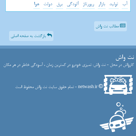
آب
تولید
بازار
رپورتاژ
آلودگی
برق
دولت
هوا
مطالب نت واش
بازگشت به صفحه اصلی
نت واش
کارواش در محل - نت واش: تمیزی خودرو در کمترین زمان ، آسودگی خاطر در هر مکان
netwash.ir - تمام حقوق سایت نت واش محفوظ است