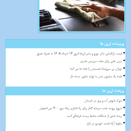
پربیننده ترین ها
قیمت بازگشایی دلار، یورو و سایر ارزها امروز ۱۳ خرداد ۱۴۰۵ به همراه جدول
درس هایی برای نجات سرزمین مادری
تهران، بی سروصدا جمعیتش را جابه جا می کند!
نقشه راه میلیونر شدن با تولید نایلون دسته دار
پربحث ترین ها
شوک قبوض آب و برق در تابستان
شروع پروسه جذب سرمایه گذار برای راه اندازی زباله سوز ۳۰۰ تنی اصفهان
ریشه خیلی از مشکلات محیط زیست فرهنگی است
سقوط آزاد قیمت خودرو در بازار