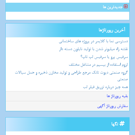
جدیدترین ها
آخرین رپورتاژها
دسترسی نما با کلایمر در پروژه های ساختمانی
نقشه راه میلیونر شدن با تولید نایلون دسته دار
سرفیس پرو یا سرفیس لپ تاپ؟
لزوم استفاده از بیسیم در مشاغل مختلف
گروه صنعتی دپوت تانک مرجع طراحی و تولید مخازن ذخیره و حمل سیالات
صنعتی
همه چیز درباره تزریق فیلر لب
بقیه رپورتاژ ها
سفارش رپورتاژ آگهی
تگها