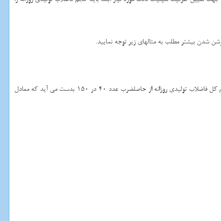
وشن شدن بیشتر مطلب به مثالهای زیر توجه نمایید.
طبق سرانه ردیف 1 جدول فوق سرانه هر نفر 150 لیتر می باشد. چنانچه بعد هر خانوار را 4 نفر درنظر بگیریم، تعداد افراد تحت پوشش معادل 40 نفرخواهد بود. بنابراین حجم کل فاضلاب تولیدی روزانه از حاصلضرب عدد 40 در 150 بدست می آید که معادل