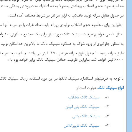
محاسبه نمود. حجم فاضلاب بهداشتی معمولا به تعداد افراد تحت پوشش بستگی مستقیم
در جدول مقابل سرانه تولید فاضلاب به ازای هر نفر در شرایط مختلف آمده است.
بنابراین برای محاسبه حجم فاضلاب تولیدی روزانه باید تعداد نفرات را در سرانه آن
مثال 1: می خواهیم ظرفیت سپتیک تانک مورد نیاز برای یک مجتمع مسکونی 10 واحدی را محاسبه نماییم...
به منظور جلوگیری از ورود شوک به عملکرد سپتیک تانک ما بالاترین حد امکان تولید ف
6000 لیتر خواهد شد. بنابراین ظرفیت حداقل سپتیک تانک برابر خواهد بود با :
با توجه به ظرفیتهای استاندارد سپتیک تانکها در این مورد استفاده از یک سپتیک تانک به ظرفیت 10000 لیتر یا 10مترمکعب 
انواع سپتیک تانک
عبارت است از:
1-
سپتیک تانک فاضلاب
2-
سپتیک تانک پلی اتیلن
3-
سپتیک تانک بتنی
4-
سپتیک تانک فایبرگلاس