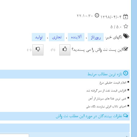
22:10:30
1398/04/04
5
/
5.0
تگهای خبر:
رپورتاژ
,
آلاینده
,
تجاری
,
تولید
این پست نت واش را می پسندید؟
(0)
(1)
تازه ترین مطالب مرتبط
اعلام قیمت حقیقی مرغ
افزایش قیمت نفت از سر گرفته شد
غنی ترین غذا های سرشار از آهن
احیای تالاب انزلی نیازمند نگاه ملی
نظرات بینندگان در مورد این مطلب نت واش