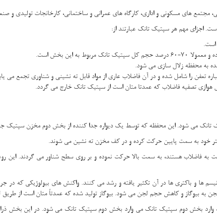
 مجتمع های مسکونی و اداری، کارگاه های عمرانی و ساختمانی، کارخانجات تولیدی و صنعت
ت. اجزای مهم هر سپتیک تانک عبارتند از:
 است.
ط به این بخش است.
شده به محفظه زلال سازی می شود.
 بی هوازی تصفیه فاضلاب که عمدتا متان است از سپتیک تانک خارج می گردد.
 این محفظه که توسط یک دیواره جدا کننده از بخش دوم مخزن سپتیک جدا شده است، حجمی معادل 66% از کل ح
شتر خود به سمت پایین حرکت کرده و در کف مخزن ته نشین می شوند.
سبت به فاضلاب هستند، به سمت بالا حرکت نموده و بر روی سطح شناور می گردند. این رو
سم ها و باکتری ها در آن تکثیر یافته و رشد می کنند. واکنش های بیولوژیکی که در جریان
ن به بیوگاز و کاهش حجم لجن می شود. بیوگاز تولید شده که عمدتاً متان است از طریق ل
، وارد بخش دوم سپتیک تانک می وارد بخش دوم سپتیک تانک می شود. در این بخش ذرات 