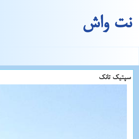
نت واش
سپتیك تانك