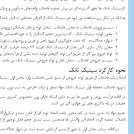
ازسپتیک تانک ها بطور گسترده ای در پیش تصفیه فاضلاب واحدهای مسکونی و ویلایی،
چنانکه در شکل زیر مشاهده می شود هر سپتیک تانک از اجزای مختلفی تشکیل شده اس
سیستم ورودی فاضلاب به مخزن فاضلاب : شامل لوله و بافل (میانگیر) ورودی
مخزن اولیه سپتیک تانک : که بیشترین حجم گندانبار را به خود اختصاص داده و معمولا 70-60 درصد حجم کل سپتیک تانک مربو
دیواره جداکننده : که باعث جلوگیری از ورود لجن و چربی و روغنهای شناور
مخزن زلال سازی : این بخش از سپتیک تانک تقریبا 33 درصد ظرفیت کل انباره تعفن را شامل شده و در آن فاضلاب عاری از مواد قابل ته نشینی و شناوری تجمع می یابد.
لوله خروج بیو گاز: از طریق این لوله گازهای تولید شده ناشی از فرآیندهای
سیستم خروجی فاضلاب : شامل بافل و لوله خروجی سپتیک تانک می باشد.
نحوه کارکرد سپتیک تانک
ابتدا پساب فاضلاب از طریق لوله خروجی از منبع تامین فاضلاب، وارد بخش اول سپتیک تانک می شود.
با ورود فاضلاب محفظه اول سپتیک تانک، مواد معلق و ذرات خارجی به سبب وزن بی
در ادامه فرآیند، روغن و چربی ها نیز به دلیل اینکه دارای وزن مخصوص کمتری ن
حقیقت در تله باکتری های بی هوازی گیر می کنند.
تجمع مواد ته نشین شده در کف مخزن باعث ایجاد توده ای از لجن شده و میکروارگانی
فاضلاب تصفیه گردد. انجام این واکنش ها همچنین سبب تبدیل حجم قابل توجهی از لج
در ادامه پساب بخش اول با عبور از مسیر ارتباطی تعبیه شده در دیوار جداکننده