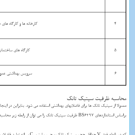
4
کارخانه ها و کارگاه های
5
کارگاه های ساختمان
6
سرویس بهداشتی عمو
محاسبه ظرفیت سپتیک تانک
معمولا از سپتیک تانک ها برای فاضلابهای بهداشتی استفاده می شود. بنابراین در ای
براساس استانداردهای
BS6297
ظرفیت سپتیک تانک را می توان از رابطه زیر محاسبه 
که در رابطه فوق
V
حداقل حجم سپتیک تانک برحسب لیتر،
C
سرانه تولید فاضلاب 