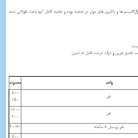
گانیسم ها و باکتری های موثر در تصفیه بوده و تخلیه کامل آنها باعث طولانی شده
زیست
بب تجمع چربی و ذرات درشت قابل ته نشین
واحد
محدوده
80-
نفر
150
120-
نفر
200
نفر پرسنل 8 ساعته
30-60
70-