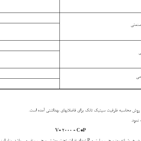
 صنعتی
ی
می
نجا روش محاسبه ظرفیت سپتیک تانک برای فاضلابهای بهداشتی آمده است.
نمود.
V= 2000 + C*P
در هر شبانه روز برحسب لیتر و
P
تعداد نفرات تحت پوشش برحسب نفر می باشد. بنابراین 