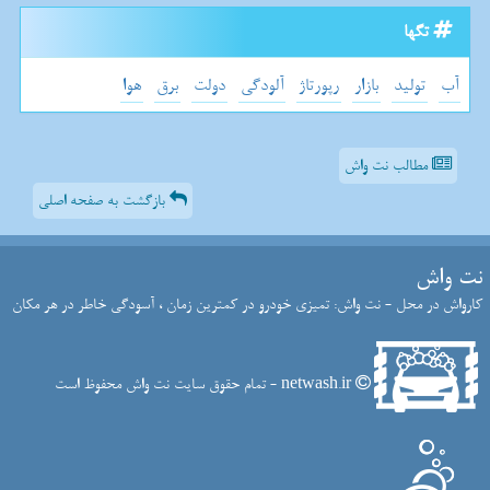
تگها
آب
تولید
بازار
رپورتاژ
آلودگی
دولت
برق
هوا
مطالب نت واش
بازگشت به صفحه اصلی
نت واش
کارواش در محل - نت واش: تمیزی خودرو در کمترین زمان ، آسودگی خاطر در هر مکان
netwash.ir - تمام حقوق سایت نت واش محفوظ است