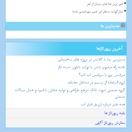
غنی ترین غذا های سرشار از آهن
بازار گوشت منتظر این تغییر مهم قیمتی باشد!
جدیدترین ها
آخرین رپورتاژها
دسترسی نما با کلایمر در پروژه های ساختمانی
نقشه راه میلیونر شدن با تولید نایلون دسته دار
سرفیس پرو یا سرفیس لپ تاپ؟
لزوم استفاده از بیسیم در مشاغل مختلف
گروه صنعتی دپوت تانک مرجع طراحی و تولید مخازن ذخیره و حمل سیالات
صنعتی
همه چیز درباره تزریق فیلر لب
بقیه رپورتاژ ها
سفارش رپورتاژ آگهی