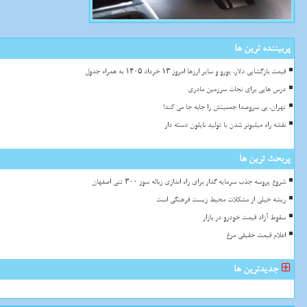
پربیننده ترین ها
قیمت بازگشایی دلار، یورو و سایر ارزها امروز ۱۳ خرداد ۱۴۰۵ به همراه جدول
درس هایی برای نجات سرزمین مادری
تهران، بی سروصدا جمعیتش را جابه جا می کند!
نقشه راه میلیونر شدن با تولید نایلون دسته دار
پربحث ترین ها
شروع پروسه جذب سرمایه گذار برای راه اندازی زباله سوز ۳۰۰ تنی اصفهان
ریشه خیلی از مشکلات محیط زیست فرهنگی است
سقوط آزاد قیمت خودرو در بازار
اعلام قیمت حقیقی مرغ
جدیدترین ها