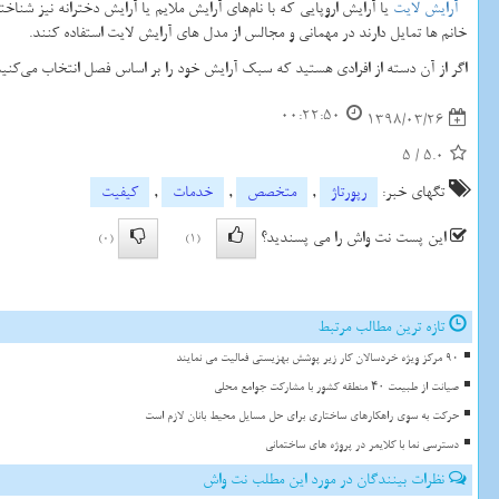
آرایش لایت
یا آرایش اروپایی که با نام‌های آرایش ملایم یا آرایش دخترانه نیز ش
خانم ها تمایل دارند در مهمانی و مجالس از مدل های آرایش لایت استفاده کنند.
اگر از آن دسته از افرادی هستید که سبک آرایش خود را بر اساس فصل انتخاب می‌کنید ب
00:22:50
1398/03/26
5
/
5.0
تگهای خبر:
رپورتاژ
,
متخصص
,
خدمات
,
كیفیت
این پست نت واش را می پسندید؟
(0)
(1)
تازه ترین مطالب مرتبط
90 مرکز ویژه خردسالان کار زیر پوشش بهزیستی فعالیت می نمایند
صیانت از طبیعت ۴۰ منطقه کشور با مشارکت جوامع محلی
حرکت به سوی راهکارهای ساختاری برای حل مسایل محیط بانان لازم است
دسترسی نما با کلایمر در پروژه های ساختمانی
نظرات بینندگان در مورد این مطلب نت واش