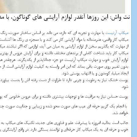
نت واش: این روزها آنقدر لوازم آرایشی های گوناگون، با م
میکاپ آرتیست
با مهارت و تجربه ای که دارد، می داند بر اساس ساختار صورت، رن
میکاپ کار واقعی، هنرمندانه با مواد آرایشی کار می کند و با معجزه ی رنگ ها آشناست
از مهارت که بگذریم سخن از لوازم آرایشی به میان می آید، لوازمی که اگر نباشند میک
میکاپ کار باید شناخت کاملی از برندهای مختلف داشته و برای آرایش عروس از بهترین ل
لوازم آرایش خوب و مهارت میکاپ آرتیست دو جزء جداناپذیر از یکدیگرند. هرچقدر هم
بدون تغییر روی صورت باقی بماند که این امر وابسته به کیفیت لوازم آرایشی است. از ط
ایجاد میلیا، کومدون و یا التهاب پوستی شود.
پوست خشک نیاز به رطوبت و چربی دارد تا طراوت از دست رفته اش را بدست بیاورد
شود.
پوست حساس نیاز به مراقبت ها و توجهات بیشتری داشته و برای عروس خانومی که پوست
با انجام یک گریم حرفه ای عیب های صورت محو شده و زیبایی و جذابیت صورت چندی
خواهد شد.
جالب است بدانید امروزه با پیشرفت علم و فناوری های جدید، تکنیک های میکاپ ب
خوب و حرفه ای به یک میکاپ کار حرفه‌ای و توانمند بستگی دارد. در واقع آرایشگری 