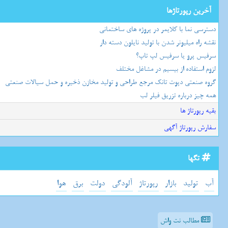
آخرین رپورتاژها
دسترسی نما با کلایمر در پروژه های ساختمانی
نقشه راه میلیونر شدن با تولید نایلون دسته دار
سرفیس پرو یا سرفیس لپ تاپ؟
لزوم استفاده از بیسیم در مشاغل مختلف
گروه صنعتی دپوت تانک مرجع طراحی و تولید مخازن ذخیره و حمل سیالات صنعتی
همه چیز درباره تزریق فیلر لب
بقیه رپورتاژ ها
سفارش رپورتاژ آگهی
تگها
آب
تولید
بازار
رپورتاژ
آلودگی
دولت
برق
هوا
مطالب نت واش