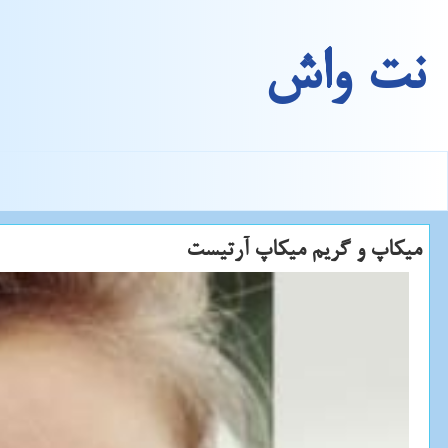
نت واش
میكاپ و گریم میكاپ آرتیست