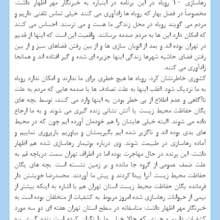
رهاسازی ۱۰ روباه در این برنامه در اینباره به خبرنگار مهر اظهار داشت:
مخصوصاً در فصل بهار كه روباه ها زادآوری می كنند خیلی تماس تلفنی داریم و
مردم می گویند روباه در محل زندگی ما هست و می ترسند. احساس می كنند
كه امكان دارد این ها به مردم صدمه برسانند. واقعیت این است كه اینها از قدیم
در تهران بوده اند و بعد از اتوبان سازی ها و از بین رفتن فضاهای سبز و از بین
رفتن فضای حاشیه شهرها زندگی اینها جزیره ای شده و گیر افتاده اند و همانجا
زادآوری می كنند.
كشوری خاطرنشان كرد: روباه ها هیچ خطری برای ما ندارند و امكان ندارد روباه
به ما نزدیك شود. اغلب اینها به علت تصادف ها یا صدمه هایی كه مردم به علت
ناآگاهی و عدم اطلاع از بی خطر بودن به اینها وارد می كنند، توسط بچه های
یگان حفاظت محیط زیست یا آتش نشانی زنده گیری می شوند و به ما ارجاع
داده می شوند. البته خیلی هایشان را هم خودمان آورده ایم چون كه در محیط
های بدی بوده اند و ناگزیر شده ایم بگیریمشان و بیاوریم بازپروری نماییم و
آماده رهاسازی در طبیعت شوند. وی درباره بوتیمار رهاسازی شده هم اظهار
داشت: این پرنده در حال مهاجرت بوده اما در اطراف تهران سمت دریاچه قم به
علت ضعف عمومی از گروه جا مانده و بر زمین نشسته است. بچه های یگان
حفاظت محیط زیست آنرا پیدا كردند و پیش ما آوردند. محمدرضا خویشتن دار
فرمانده یگان حفاظت محیط زیست استان تهران هم با اشاره به اینكه بیشتر از
نیمی از حیوانات رهاسازی شده امروز مربوط به كشفیات از متخلفان بوده است به
خبرنگار مهر اظهار داشت: متاسفانه در سطح استان تهران هفته ای دو سه مورد
كشفیات داریم و چیزی كه حالا خیلی ما را نگران كرده است زنده گیری بره