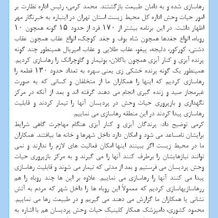
رهاسازی شده و به دامان طبیعت بازگشتند. محمد كرمی، رئیس اداره نظارت بر
امور حیات وحش اداره كل محیط زیست استان تهران در اینباره به خبرنگار مهر
اظهار داشت: در این برنامه بیشتر از ۱۷۰ فرد از حدود ۱۵ گونه همچون ۱۰
روباه، انواع جغدها همچون شاه بوف و جغد كوچك، انواع عقاب همچون عقاب
دشتی، كوركور، دلیجه، پیغو، عقاب طلایی و عقاب امپریال همینطور چند گونه
پرنده آبزی و كنار آبزی همچون باكلان، بوتیمار و گاوچرانك را رهاسازی كردیم.
همینطور یك گونه پرنده خشكی زی یعنی سهره به تعداد حدود ۱۳۰ قطعه را
رهاسازی كردیم كه اینها را همكاران ما از متخلفان و كسانی كه به صورت
غیرمجاز صید و زنده گیری انجام می دهند گرفته اند و بعد از آنكه در مركز
نگهداری و بازپروری حیات وحش در پردیسان آنها را تیمار كردند و قابلیت
رهاسازی پیدا كردند در این منطقه رهاسازی می نماییم.
كرمی توضیح داد: پرندگان آبزی و كنار آبزی هنگام مهاجرت گاهی شرایط
برایشان نامساعد می شود و امكان دارد داخل شهرها و خانه ها بیافتند. همكاران
ما در محیط زیست اگر ببینند اینها امكان فعالیت های لازم را ندارند و نمی
توانند نیازهایشان را برطرف كنند آنها را می گیرند و به مركز بازپروری حیات
وحش پردیسان می فرستیم و بعد از مدتی كه تیمار می شوند و قابلیت رهاسازی
پیدا می كنند آنها را رهاسازی می نماییم. علاوه بر این ها چند روباه را هم
ررهاسازیهاسازی كردیم كه معمولاً این روباه ها را داخل شهر كه مردم به آتش
نشانی یا همكاران ما گزارش می دهند می گیریم و در طبیعت رها می نماییم.
محمود كشوری، دامپزشك همكار كلینیك حیات وحش پردیسان هم با اشاره به