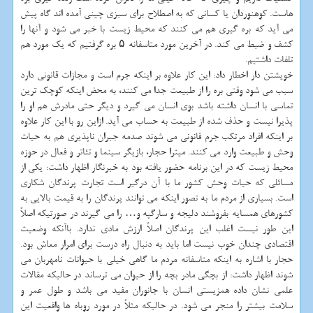
هاست. كوهنوردان یا كسانی كه به اصطلاح برای سبزی چینی آمده اند گاه پیش
می آید كه بره گیری هم می كنند كه محیط زیست با خبر می شود و آنها را
كشف و ضبط می كند. در آخرین مورد متاسفانه ۵ بره گرفتیم كه یك مورد هم
تلفات داشتیم.
خویشتن دار اخطار داد: این كار علاوه بر اینكه جرم است و مجازات قانونی دارد
سبب می شود وقتی بره را از طبیعت جدا می كنند، به محض اینكه كوچك ترین
تماسی با انسان داشته باشد بوی انسان می گیرد و دیگر حتی مادرش هم او را
پذیرا نیست و حذف شده از طبیعت به حساب می آید. ازاین رو با این كار علاوه
بر اینكه افراد مرتكب جرم قانونی می شوند صدمه جبران ناپذیری هم به حیات
وحش و طبیعت وارد می كنند. میترا حجار، بازیگر سینما و تئاتر و فعال در حوزه
محیط زیست كه در این برنامه حضور یافته بود به خبرنگار اظهار داشت: یكی از
مسائلی كه حیات وحش كشور ما با آن درگیر است تجارت پرندگان شكاری
است. بسیاری از مردم ما به تصور اینكه می توانند پرندگان را به قیمت بالایی به
كشورهای همسایه بفروشند دلیجه و سارگپه و… را می گیرند در صورتیكه اصلاً
این طور نیست اغلب این پرندگان اصلاً ارزش مادی ندارد. باآنكه وضعیت
اقتصادی چندان خوب نیست اما باید به دنبال راه درست برای امرار معاش بود.
حجار با اشاره به اینكه متاسفانه مردم ما گاهی خیلی با حیوانات نامهربان می
شوند اظهار داشت: از بچگی مادر بچه را از حیوان می ترساند در حالیكه مقالات
علمی نشان داده همزیستی انسان با جانوران مفید می باشد و طول عمر و
سلامت بیشتر را منجر می شود. در حالیكه مثلاً در مورد روباه ها واقعیت این