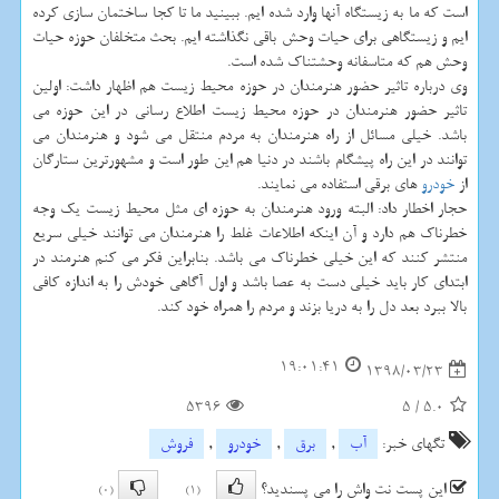
است كه ما به زیستگاه آنها وارد شده ایم. ببینید ما تا كجا ساختمان سازی كرده
ایم و زیستگاهی برای حیات وحش باقی نگذاشته ایم. بحث متخلفان حوزه حیات
وحش هم كه متاسفانه وحشتناك شده است.
وی درباره تاثیر حضور هنرمندان در حوزه محیط زیست هم اظهار داشت: اولین
تاثیر حضور هنرمندان در حوزه محیط زیست اطلاع رسانی در این حوزه می
باشد. خیلی مسائل از راه هنرمندان به مردم منتقل می شود و هنرمندان می
توانند در این راه پیشگام باشند در دنیا هم این طور است و مشهورترین ستارگان
از
خودرو
های برقی استفاده می نمایند.
حجار اخطار داد: البته ورود هنرمندان به حوزه ای مثل محیط زیست یك وجه
خطرناك هم دارد و آن اینكه اطلاعات غلط را هنرمندان می توانند خیلی سریع
منتشر كنند كه این خیلی خطرناك می باشد. بنابراین فكر می كنم هنرمند در
ابتدای كار باید خیلی دست به عصا باشد و اول آگاهی خودش را به اندازه كافی
بالا ببرد بعد دل را به دریا بزند و مردم را همراه خود كند.
19:01:41
1398/03/23
5396
5
/
5.0
تگهای خبر:
آب
,
برق
,
خودرو
,
فروش
این پست نت واش را می پسندید؟
(0)
(1)