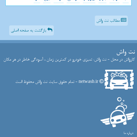
مطالب نت واش
بازگشت به صفحه اصلی
نت واش
کارواش در محل - نت واش: تمیزی خودرو در کمترین زمان ، آسودگی خاطر در هر مکان
netwash.ir - تمام حقوق سایت نت واش محفوظ است
درباره ما