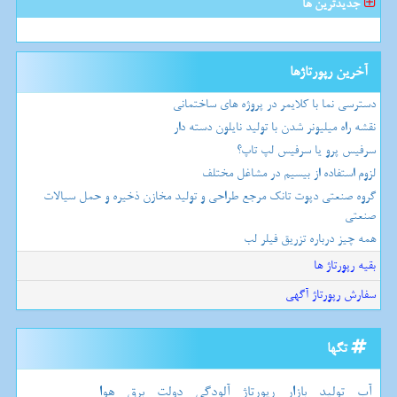
جدیدترین ها
آخرین رپورتاژها
دسترسی نما با کلایمر در پروژه های ساختمانی
نقشه راه میلیونر شدن با تولید نایلون دسته دار
سرفیس پرو یا سرفیس لپ تاپ؟
لزوم استفاده از بیسیم در مشاغل مختلف
گروه صنعتی دپوت تانک مرجع طراحی و تولید مخازن ذخیره و حمل سیالات
صنعتی
همه چیز درباره تزریق فیلر لب
بقیه رپورتاژ ها
سفارش رپورتاژ آگهی
تگها
آب
تولید
بازار
رپورتاژ
آلودگی
دولت
برق
هوا