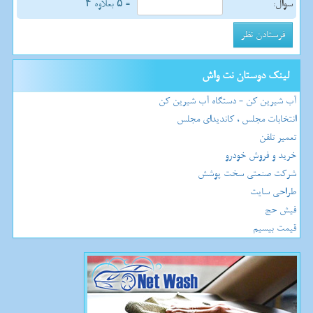
سوال:
= ۵ بعلاوه ۴
لینک دوستان نت واش
آب شیرین کن - دستگاه آب شیرین کن
انتخابات مجلس ، کاندیدای مجلس
تعمیر تلفن
خرید و فروش خودرو
شرکت صنعتی سخت پوشش
طراحی سایت
فیش حج
قیمت بیسیم