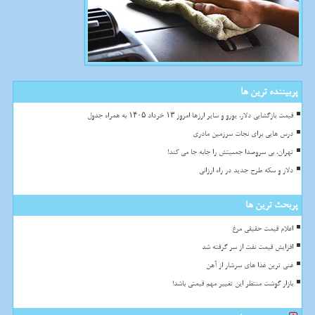
پربیننده ترین ها
قیمت بازگشایی دلار، یورو و سایر ارزها امروز ۱۳ خرداد ۱۴۰۵ به همراه جدول
درس هایی برای نجات سرزمین مادری
تهران، بی سروصدا جمعیتش را جابه جا می کند!
دلار و سکه طرح جدید در راه ارزانی
پربحث ترین ها
اعلام قیمت حقیقی مرغ
افزایش قیمت نفت از سر گرفته شد
غنی ترین غذا های سرشار از آهن
بازار گوشت منتظر این تغییر مهم قیمتی باشد!