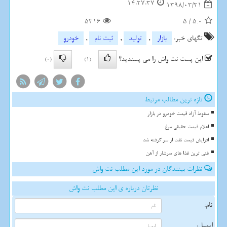
14:27:37
1398/03/21
5316
5
/
5.0
تگهای خبر:
بازار
,
تولید
,
ثبت نام
,
خودرو
این پست نت واش را می پسندید؟
(0)
(1)
تازه ترین مطالب مرتبط
سقوط آزاد قیمت خودرو در بازار
اعلام قیمت حقیقی مرغ
افزایش قیمت نفت از سر گرفته شد
غنی ترین غذا های سرشار از آهن
نظرات بینندگان در مورد این مطلب نت واش
نظرتان درباره ی این مطلب نت واش
نام:
ایمیل: