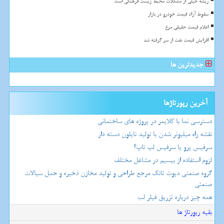
ریشه خیلی از مشکلات محیط زیست فرهنگی است
سقوط آزاد قیمت خودرو در بازار
اعلام قیمت حقیقی مرغ
افزایش قیمت نفت از سر گرفته شد
جدیدترین ها
آخرین رپورتاژها
دسترسی نما با کلایمر در پروژه های ساختمانی
نقشه راه میلیونر شدن با تولید نایلون دسته دار
سرفیس پرو یا سرفیس لپ تاپ؟
لزوم استفاده از بیسیم در مشاغل مختلف
گروه صنعتی دپوت تانک مرجع طراحی و تولید مخازن ذخیره و حمل سیالات
صنعتی
همه چیز درباره تزریق فیلر لب
بقیه رپورتاژ ها