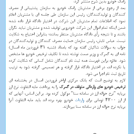
رامك خودرو بدین شرح منتشر كرد:
بعد از رجوع برخی از مشتریان رامك خودرو به سازمان پشتیبانی از مصرف
كنندگان و تولیدكنندگان، رئیس این سازمان طی جلسه ای با مشتریان اعلام
نمود كه اطلاعات تمام مشتریان این شركت در اختیار دادگاه قرار داده شده؛
ضمن اینكه تمام اموال این شركت خودرویی توقیف شده و مشتریان نباید نگران
باشند و تا نتیجه رأی دادگاه مشتریان منتظر بمانند؛ بنابراین احتیاج به شكایت
نیست. عباس تابش، رئیس سازمان حمایت مصرف كنندگان و تولیدكنندگان در
جواب به سوالات شاكیان گفته بود كه بامداد (شنبه ۳۱ فروردین ماه امسال)
نامه ای به گمرك و وزیر صمت نوشته شده تا تكلیف ترخیص خودرو ها مشخص
شود. علاوه براین فهرست همه ثبت نام كنندگان شامل كسانی كه شكایت كرده
یا نكرده اند، در اختیار دادگاه قرار گرفته و هر تصمیمی گرفته شود به ترتیب
تاریخ ثبت نام اجرا می شود.
لازم به توضیح است كه بانك مركزی اواخر فروردین امسال در بخشنامه ای
ترخیص خودرو های وارداتی متوقف در گمرك
را به پرداخت مابه التفاوت نرخ ارز
برپایه "نرخ حواله ارز در سامانه سنا" موكول كرده بود. بر این اساس، آنهایی كه
از ارز ۴۲۰۰ تومانی برای
واردات
خودرو بهره برده اند باید مابه التفاوت آنرا
برپایه نرخ حواله ارز در سامانه سنا بپردازند.