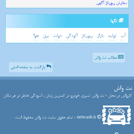
سفارش رپورتاژ آگهی
تگها
آب
تولید
بازار
رپورتاژ
آلودگی
دولت
برق
هوا
مطالب نت واش
بازگشت به صفحه اصلی
نت واش
کارواش در محل - نت واش: تمیزی خودرو در کمترین زمان ، آسودگی خاطر در هر مکان
netwash.ir - تمام حقوق سایت نت واش محفوظ است