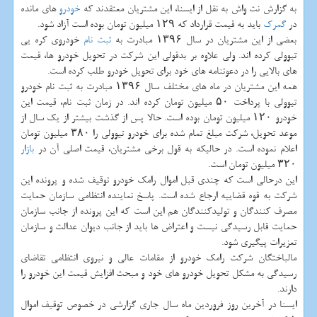
به گزارش نت واش به نقل از ایسنا، این مشتریان معتقدند كه
خودرو
های مانده
در
گمرك
باید به قیمت قرارداد كه ۱۲۹ میلیون تومان بوده است آزاد شود.
بعضی از این مشتریان در سال ۱۳۹۶ مبادرت به
ثبت نام
خودروی كره یی
تیوولی كرده اند. ولی علاوه بر بدقولی این شركت در تحویل خودرو ها، قیمت
های بالایی را در دعوتنامه های خود برای تحویل خودرو طلب كرده است.
همه این مشتریان در ماه های مختلف سال ۱۳۹۶ مبادرت به ثبت نام خودرو
تیوولی با پرداخت ۵۰ میلیون تومان كرده اند. در زمان ثبت نام، قیمت این
خودرو ۱۲۰ میلیون تومان بوده است. حالا پس از گذشت بیشتر از یك سال از
موعد تحویل، شركت مبلغ تمام شده برای خودرو تیوولی را ۳۸۰ میلیون تومان
اعلام نموده است. در حالیكه به قول برخی مشتریان، قیمت اصلی آن در
بازار
۳۲۰ میلیون تومان است.
این درحالی است كه چندی قبل اموال رامك خودرو توقیف شده و پرونده این
شركت به قوه قضاییه ارجاع شده است. پاسخ نماینده انتظامی سازمان حمایت
مصرف كنندگان و تولیدكنندگان هم این است كه این پرونده از جانب سازمان
حمایت قابل رسیدگی نیست و اعتراض ها باید از جانب دیوان عدالت و سازمان
تعزیرات پیگیری شود.
مالباختگان شركت رامك خودرو از مقامات عالی و نیروی انتظامی تقاضای
رسیدگی به مشكل تحویل خودرو های خود و مبحث افزایش قیمت این خودرو را
دارند.
ایسنا در آخرین روز فروردین ماه سال جاری گزارشی در خصوص توقیف اموال