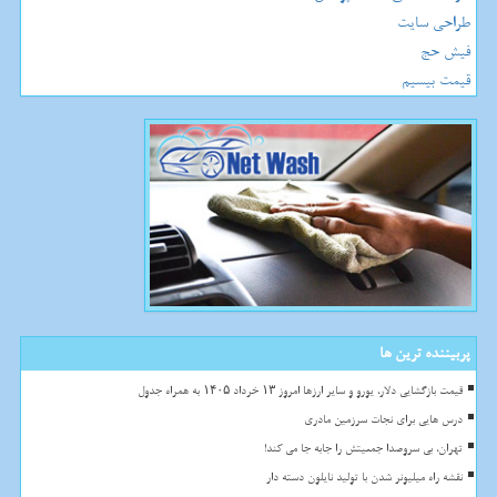
طراحی سایت
فیش حج
قیمت بیسیم
پربیننده ترین ها
قیمت بازگشایی دلار، یورو و سایر ارزها امروز ۱۳ خرداد ۱۴۰۵ به همراه جدول
درس هایی برای نجات سرزمین مادری
تهران، بی سروصدا جمعیتش را جابه جا می کند!
نقشه راه میلیونر شدن با تولید نایلون دسته دار