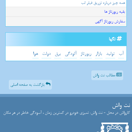
همه چیز درباره تزریق فیلر لب
بقیه رپورتاژ ها
سفارش رپورتاژ آگهی
تگها
آب
تولید
بازار
رپورتاژ
آلودگی
برق
دولت
هوا
مطالب نت واش
بازگشت به صفحه اصلی
نت واش
کارواش در محل - نت واش: تمیزی خودرو در کمترین زمان ، آسودگی خاطر در هر مکان