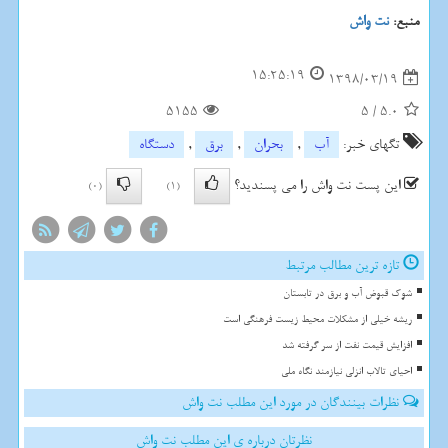
منبع:
نت واش
15:25:19
1398/03/19
5155
5
/
5.0
تگهای خبر:
آب
,
بحران
,
برق
,
دستگاه
این پست نت واش را می پسندید؟
(0)
(1)
تازه ترین مطالب مرتبط
شوک قبوض آب و برق در تابستان
ریشه خیلی از مشکلات محیط زیست فرهنگی است
افزایش قیمت نفت از سر گرفته شد
احیای تالاب انزلی نیازمند نگاه ملی
نظرات بینندگان در مورد این مطلب نت واش
نظرتان درباره ی این مطلب نت واش