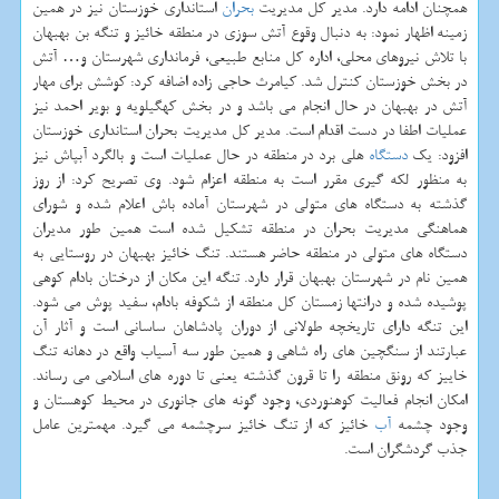
همچنان ادامه دارد. مدیر كل مدیریت
بحران
استانداری خوزستان نیز در همین
زمینه اظهار نمود: به دنبال وقوع آتش سوزی در منطقه خائیز و تنگه بن بهبهان
با تلاش نیروهای محلی، اداره كل منابع طبیعی، فرمانداری شهرستان و… آتش
در بخش خوزستان كنترل شد. كیامرث حاجی زاده اضافه كرد: كوشش برای مهار
آتش در بهبهان در حال انجام می باشد و در بخش كهگیلویه و بویر احمد نیز
عملیات اطفا در دست اقدام است. مدیر كل مدیریت بحران استانداری خوزستان
افزود: یك
دستگاه
هلی برد در منطقه در حال عملیات است و بالگرد آبپاش نیز
به منظور لكه گیری مقرر است به منطقه اعزام شود. وی تصریح كرد: از روز
گذشته به دستگاه های متولی در شهرستان آماده باش اعلام شده و شورای
هماهنگی مدیریت بحران در منطقه تشكیل شده است همین طور مدیران
دستگاه های متولی در منطقه حاضر هستند. تنگ خائیز بهبهان در روستایی به
همین نام در شهرستان بهبهان قرار دارد. تنگه این مكان از درختان بادام كوهی
پوشیده شده و درانتها زمستان كل منطقه از شكوفه بادام، سفید پوش می شود.
این تنگه دارای تاریخچه طولانی از دوران پادشاهان ساسانی است و آثار آن
عبارتند از سنگچین های راه شاهی و همین طور سه آسیاب واقع در دهانه تنگ
خاییز كه رونق منطقه را تا قرون گذشته یعنی تا دوره های اسلامی‏ می رساند.
امكان انجام فعالیت كوهنوردی، وجود گونه های جانوری در محیط كوهستان و
وجود چشمه
آب
خائیز كه از تنگ خائیز سرچشمه می گیرد. مهمترین عامل
جذب گردشگران است.