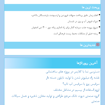
پربحث ترین ها
اعلام زمان دقیق پرداخت معوقات فروردین و اردیبهشت بازنشستگان بالاخره
شوک قبوض آب و برق در تابستان
شروع پروسه جذب سرمایه گذار برای راه اندازی زباله سوز ۳۰۰ تنی اصفهان
ریشه خیلی از مشکلات محیط زیست فرهنگی است
جدیدترین ها
آخرین رپورتاژها
دسترسی نما با کلایمر در پروژه های ساختمانی
نقشه راه میلیونر شدن با تولید نایلون دسته دار
سرفیس پرو یا سرفیس لپ تاپ؟
لزوم استفاده از بیسیم در مشاغل مختلف
گروه صنعتی دپوت تانک مرجع طراحی و تولید مخازن ذخیره و حمل سیالات
صنعتی