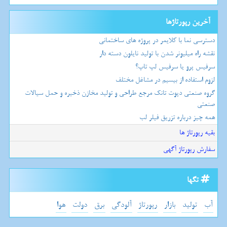
آخرین رپورتاژها
دسترسی نما با کلایمر در پروژه های ساختمانی
نقشه راه میلیونر شدن با تولید نایلون دسته دار
سرفیس پرو یا سرفیس لپ تاپ؟
لزوم استفاده از بیسیم در مشاغل مختلف
گروه صنعتی دپوت تانک مرجع طراحی و تولید مخازن ذخیره و حمل سیالات
صنعتی
همه چیز درباره تزریق فیلر لب
بقیه رپورتاژ ها
سفارش رپورتاژ آگهی
تگها
آب
تولید
بازار
رپورتاژ
آلودگی
برق
دولت
هوا