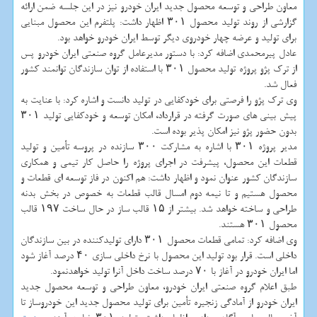
معاون طراحی و توسعه محصول جدید ایران خودرو نیز در این جلسه ضمن ارائه
گزارشی از روند تولید محصول ۳۰۱ اظهار داشت: پلتفرم این محصول مبنایی
برای تولید و عرضه چهار خودروی دیگر توسط ایران خودرو خواهد بود.
عادل پیرمحمدی اضافه كرد: با دستور مدیرعامل گروه صنعتی ایران خودرو پس
از ترك پژو پروژه تولید محصول ۳۰۱ با استفاده از توان سازندگان توانمند كشور
فعال شد.
وی ترك پژو را فرصتی برای خودكفایی در تولید دانست و اشاره كرد: با عنایت به
پیش بینی های صورت گرفته در قرارداد، امكان توسعه و خودكفایی تولید ۳۰۱
بدون حضور پژو نیز امكان پذیر بوده است.
مدیر پروژه ۳۰۱ با اشاره به مشاركت ۳۰۰ سازنده در پروسه تأمین و تولید
قطعات این محصول، پیشرفت در اجرای پروژه را حاصل كار تیمی و همكاری
سازندگان كشور عنوان نمود و اظهار داشت: هم اكنون در فاز توسعه ای قطعات و
محصول هستیم و تا نیمه دوم امسال قالب قطعات به خصوص در بخش بدنه
طراحی و ساخته خواهد شد. بیشتر از ۱۵ قالب ساز در حال ساخت ۱۹۷ قالب
محصول ۳۰۱ هستند.
وی اضافه كرد: تمامی قطعات محصول ۳۰۱ دارای تولیدكننده در بین سازندگان
داخلی است. قرار بود تولید این محصول با نرخ داخلی سازی ۴۰ درصد آغاز شود
اما ایران خودرو در آغاز با ۷۰ درصد ساخت داخل آنرا تولید خواهدنمود.
طبق اعلام گروه صنعتی ایران خودرو، معاون طراحی و توسعه محصول جدید
ایران خودرو از آمادگی زنجیره تأمین برای تولید محصول جدید این خودروساز تا