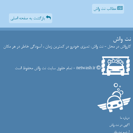
مطالب نت واش
بازگشت به صفحه اصلی
نت واش
کارواش در محل - نت واش: تمیزی خودرو در کمترین زمان ، آسودگی خاطر در هر مکان
netwash.ir - تمام حقوق سایت نت واش محفوظ است
درباره ما
آگهی در نت واش
آرشیو نت واش