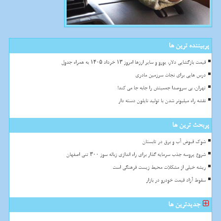
پربیننده ترین ها
قیمت بازگشایی دلار، یورو و سایر ارزها امروز ۱۳ خرداد ۱۴۰۵ به همراه جدول
درس هایی برای نجات سرزمین مادری
تهران، بی سروصدا جمعیتش را جابه جا می کند!
نقشه راه میلیونر شدن با تولید نایلون دسته دار
پربحث ترین ها
شوک قبوض آب و برق در تابستان
شروع پروسه جذب سرمایه گذار برای راه اندازی زباله سوز ۳۰۰ تنی اصفهان
ریشه خیلی از مشکلات محیط زیست فرهنگی است
سقوط آزاد قیمت خودرو در بازار
جدیدترین ها