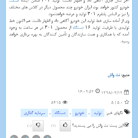
آخر سال جاری آگاهی داد و اظهار داشت: تولید ۳۰۱ ضامن آینده
صنعت
خودرو كشور خواهد بود، ایران خودرو چند محصول دیگر در كلاس های مختلف
را نیز بر اساس پلتفرم ۳۰۱ تولید و عرضه خواهدنمود.
وی از آماده سازی خط تولید این خودرو آگاهی داد و اظهار داشت: هم اكنون خط
تولیدی با ظرفیت تولید ۱۶
دستگاه
از محصول ۳۰۱ در هر ساعت به وجود
آمده كه با همكاری و همت سازندگان و تأمین كنندگان به بهره برداری خواهد
رسید.
منبع:
نت واش
16:09:52
1398/03/12
5415
5
/
5.0
تگهای خبر:
تولید
,
خودرو
,
دستگاه
,
سرمایه گذاری
این پست نت واش را می پسندید؟
(0)
(1)