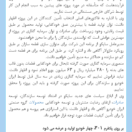
فرآیندهاست كه متأسفانه در مورد پروژه های پیشین به سبب انجام این كار
توسط شركای خارجی مستنداتی در دست نداریم.
وی با اشاره به فاكتورهای اصلی انتخاب تأمین كنندگان در این پروژه اظهار
داشت: توان تولید قطعه با بیشترین عمق خودكفایی، تولید محصول بر طبق
قیمت رقابتی، وجود زیرساخت برای صادرات و توان سرمایه گذاری در پروژه از
مهمترین عواملی است كه توانمندی سازندگان را برای ما محرز خواهدنمود.
مدیرعامل ساپكو از برنامه این شركت برای متوازن سازی قطعه سازان بر طبق
رویكرد ماژولار آگاهی داد و اشاره كرد: بر طبق این برنامه برای هر قطعه دست
كم دو سازنده و حداكثر سه منبع تأمین خواهیم داشت.
منصوری سرمایه گذاری صورت گرفته تابحال برای خودكفایی قطعات بدون قالب
های بدنه را ۲۸۰ میلیارد ریال و ۶۳ میلیون یورو اعلام نمود و اظهار داشت:
نباید فراموش نماییم كه سرمایه گذاری زیادی در سه سال قبل توسط ایران
خودرو و سازندگان برای این پروژه صورت گرفته و باید این پروژه را محقق
نماییم.
وی از ابلاغ سیاست های جدید ساپكو در امتداد توسعه سازندگان، توسعه
صادرات
، ارتقای رضایت مشتریان و توسعه خودكفایی
محصولات
گروه صنعتی
ایران خودرو آگاهی داد و اظهار داشت: با این استراتژی هم پروسه و هم محصول
را برای تأمین كیفیت قطعات مورد توجه قرار خواهیم داد.
بر روی پلتفرم ۳۰۱، چهار خودرو تولید و عرضه می شود