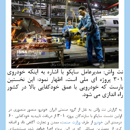
نت واش: مدیرعامل ساپكو با اشاره به اینكه خودروی
301 پروژه ای ملی است، اظهار نمود: این نخستین
بارست كه خودرویی با عمق خودكفایی بالا در كشور
راه اندازی می شود.
به گزارش نت واش به نقل از گروه صنعتی ایران خودرو، منصور منصوری در
اولین نشست ساپكو با سازندگان پروژه ۳۰۱ از دریافت تاییدیه خودكفایی ۶۰
درصدی این
خودرو
از طرف
وزارت صنعت
، معدن و تجارت آگاهی داد و اضافه
كرد: از مهمترین مسائلی كه در این پروژه اجرا خواهد شد، مستندسازی