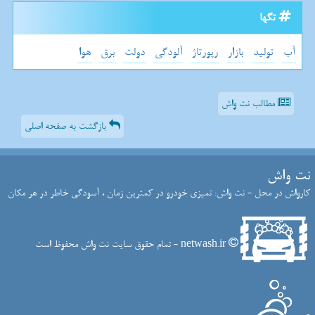
تگها
آب
تولید
بازار
رپورتاژ
آلودگی
دولت
برق
هوا
مطالب نت واش
بازگشت به صفحه اصلی
نت واش
کارواش در محل - نت واش: تمیزی خودرو در کمترین زمان ، آسودگی خاطر در هر مکان
netwash.ir - تمام حقوق سایت نت واش محفوظ است