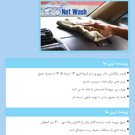
پربیننده ترین ها
قیمت بازگشایی دلار، یورو و سایر ارزها امروز ۱۳ خرداد ۱۴۰۵ به همراه جدول
درس هایی برای نجات سرزمین مادری
تهران، بی سروصدا جمعیتش را جابه جا می کند!
نقشه راه میلیونر شدن با تولید نایلون دسته دار
پربحث ترین ها
شروع پروسه جذب سرمایه گذار برای راه اندازی زباله سوز ۳۰۰ تنی اصفهان
ریشه خیلی از مشکلات محیط زیست فرهنگی است