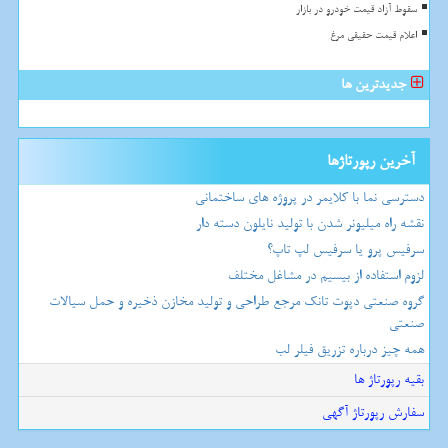
سقوط آزاد قیمت خودرو در بازار
اعلام قیمت حقیقی مرغ
جدیدترین ها
آخرین رپورتاژها
دسترسی نما با کلایمر در پروژه های ساختمانی
نقشه راه میلیونر شدن با تولید نایلون دسته دار
سرفیس پرو یا سرفیس لپ تاپ؟
لزوم استفاده از بیسیم در مشاغل مختلف
گروه صنعتی دپوت تانک مرجع طراحی و تولید مخازن ذخیره و حمل سیالات
صنعتی
همه چیز درباره تزریق فیلر لب
بقیه رپورتاژ ها
سفارش رپورتاژ آگهی