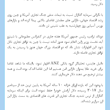
دلار رسید.
با نگرانی سرمایه گذاران نسبت به تبعات منفی جنگ تجاری آمریكا و چین روی
رشد اقتصاد جهانی، دارایی های مطمئن تقاضای بالایی پیدا كرده اند و بازارهای
بورس آسیایی روز چهارشنبه به عقب نشینی تن دادند.
دونالد ترامپ، رئیس جمهور آمریكا هفته جاری در كنفرانس مطبوعاتی با شینزو
آبه، نخست وزیر ژاپن اعلام نمود هنوز آماده نیست با چین به توافق تجاری نائل
شود. این اظهارات نشان داد كه دو اقتصاد بزرگ جهان هنوز با رسیدن به یك
توافق تجاری فاصله دارند.
دانیل هاینس، تحلیلگر گروه بانكی ANZ اظهار نمود: بااینكه ما شاهد تقاضا
برای خرید طلا بعنوان دارایی امن هستیم اما این تقاضا اندك بوده است و همه
بیشتر ترجیح می دهند دلار خریداری كنند.
با وجود این كه بازده اوراق خزانه ۱۰ ساله آمریكا به پایین ترین حد از سپتامبر
سال ۲۰۱۷ رسیده، دلار آرامش خودرا حفظ نموده است برای اینكه سرمایه
گذاران از ترس تشدید جنگ تجاری ابر قدرت های اقتصادی به سمت بازار این
ارز سرازیر شده اند.