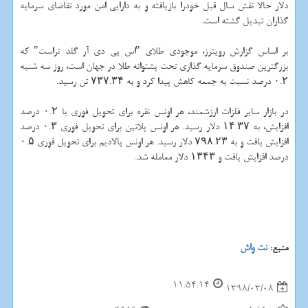
دلار حالا نقش سال قبل خودرا بازیافته و به دارایی امن مورد تقاضای سرمایه
گذاران تبدیل گشته است.
بر اساس گزارش رویترز، موجودی طلای "اس پی دی آر گلد تراست" كه
بزرگترین صندوق سرمایه گذاری تحت پشتوانه طلا در جهان است، روز سه شنبه
۰.۲ درصد نسبت به جمعه كاهش پیدا كرد و به ۷۳۷.۳۴ تن رسید.
در بازار سایر فلزات ارزشمند، هر اونس نقره برای تحویل فوری با ۰.۲ درصد
افزایش، به ۱۴.۳۷ دلار رسید. هر اونس پلاتین برای تحویل فوری ۰.۳ درصد
افزایش یافت و به ۷۹۸.۲۳ دلار رسید. هر اونس پالادیم برای تحویل فوری ۰.۵
درصد افزایش یافت و ۱۳۴۳ دلار معامله شد.
منبع:
نت واش
11:54:14
1398/03/08