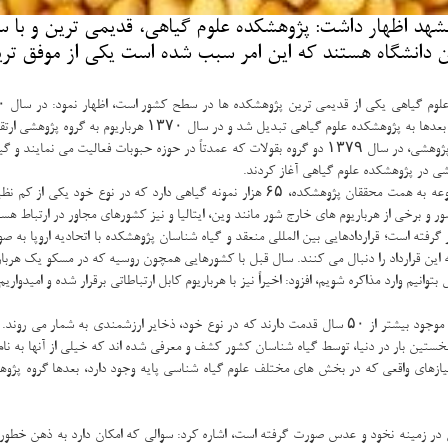
د اظهار داشت: پژوهشكده علوم گیاهی، قدیمی ترین و با س
این دانشگاه هستند كه این امر سبب شده است یكی از موفق 
ی تبدیل شد و در سال ۱۳۷۰ هرباریوم به گروه پژوهشی ارتقا پیدا كرد.
 در پژوهشكده علوم گیاهی آغاز كردند.
رئیس پژوهشكده علوم گیاهی دانشگاه فردوسی مشهد عنوان كرد: هم اكنون این مجموعه به همت محقق
و برخی از هرباریوم های خارج شور مانند وین، ایتالیا و نیز كشورهای مجاور در ارتباط هست
 گرفته است؛ قراردادهایی بین المللی منعقد و گیاه شناسان پژوهشكده با اتحادیه اروپا 
قرارداد را دنبال می كنند. سال قبل با كشورهایی همچون روسیه كه در مسكو یك هرباریوم 
نیم وارد مذاكره شویم، افزود: اخیراً نیز با هرباریوم كابل ارتباطاتی برقرار شده و امیدواریم ب
های واقعی كه در بخش های مختلف علوم گیاه شناسی پایه وجود دارد، بعدها گروه پژوهشی
 در زمینه نخود و عدس صورت گرفته است، اشاره كرد: سوالی كه امكان دارد به ذهن خطور