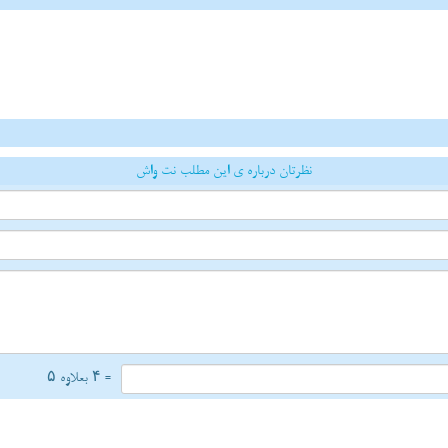
نظرتان درباره ی این مطلب نت واش
= ۴ بعلاوه ۵