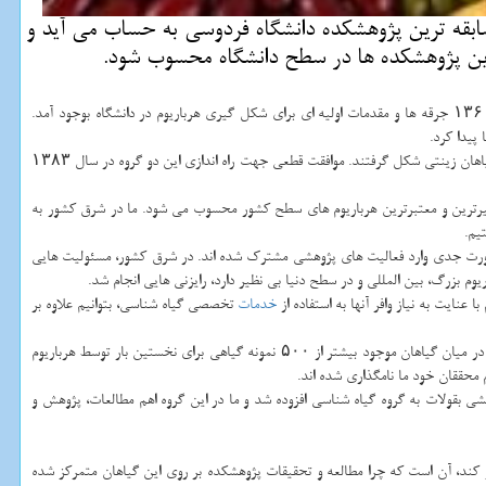
ابقه ترین پژوهشكده دانشگاه فردوسی به حساب می آید و
ترین پژوهشكده ها در سطح دانشگاه محسوب شود.
با بیان اینكه پژوهشكده علوم گیاهی یكی از قدیمی ترین پژوهشكده ها در سطح كشور است، اظهار نمود: در سال ۱۳۶۰ جرقه ها و مقدمات اولیه ای برای شكل گیری هرباریوم در دانشگاه بوجود آمد.
وی ادامه داد: با عنایت به سیاست های دانشگاه فردوسی، در خصوص توسعه واحدهای پژوهشی، در سال ۱۳۷۹ دو گروه بقولات كه عمدتاً در حوزه حبوبات فعالیت می نمایند و گیاهان زینتی شكل گرفتند. موافقت قطعی جهت راه اندازی این دو گروه در سال ۱۳۸۳
ان پژوهشكده، ۶۵ هزار نمونه گیاهی دارد كه در نوع خود یكی از كم نظیرترین و معتبرترین هرباریوم های سطح كشور محسوب می شود. ما در شرق كشور به
یم.
به صورت جدی وارد فعالیت های پژوهشی مشترك شده اند. در شرق كشور، مسئولیت هایی
بزرگ، بین المللی و در سطح دنیا بی نظیر دارد، رایزنی هایی انجام شد.
ا عنایت به نیاز وافر آنها به استفاده از
خدمات
تخصصی گیاه شناسی، بتوانیم علاوه بر
رئیس پژوهشكده علوم گیاهی دانشگاه فردوسی عنوان كرد: برخی از نمونه های گیاهی موجود بیشتر از ۵۰ سال قدمت دارند كه در نوع خود، ذخایر ارزشمندی به شمار می روند. در میان گیاهان موجود بیشتر از ۵۰۰ نمونه گیاهی برای نخستین بار توسط هرباریوم
 بقولات به گروه گیاه شناسی افزوده شد و ما در این گروه اهم مطالعات، پژوهش و
 كند، آن است كه چرا مطالعه و تحقیقات پژوهشكده بر روی این گیاهان متمركز شده