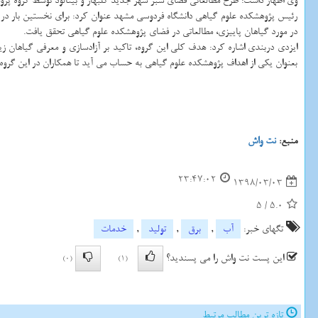
وی اظهار داشت: طرح مطالعاتی فضای سبز شهر جدید گلبهار و بینالود توسط گروه پ
رئیس پژوهشكده علوم گیاهی دانشگاه فردوسی مشهد عنوان كرد: برای نخستین بار در 
در مورد گیاهان پاییزی، مطالعاتی در فضای پژوهشكده علوم گیاهی تحقق یافت.
ایزدی دربندی اشاره كرد: هدف كلی این گروه، تاكید بر آزادسازی و معرفی گیاها
بعنوان یكی از اهداف پژوهشكده علوم گیاهی به حساب می آید تا همكاران در این گروه 
منبع:
نت واش
23:47:02
1398/03/03
5
/
5.0
تگهای خبر:
آب
,
برق
,
تولید
,
خدمات
این پست نت واش را می پسندید؟
(0)
(1)
تازه ترین مطالب مرتبط