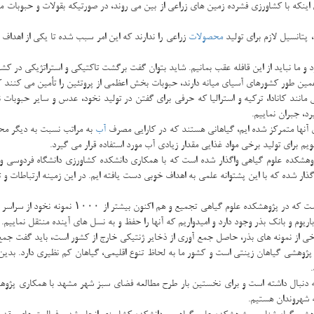
اینكه با كشاورزی فشرده زمین های زراعی از بین می روند، در صورتیكه بقولات و حبوبات 
پتانسیل لازم برای تولید
محصولات
زراعی را ندارند كه این امر سبب شده تا یكی از اهداف 
و ما نباید از این قافله عقب بمانیم. شاید بتوان گفت برگشت تاكتیكی و استراتژیكی در كش
ین طور كشورهای آسیای میانه دارند، حبوبات بخش اعظمی از پروتئین را تأمین می كنند ك
ند كانادا، تركیه و استرالیا كه حرفی برای گفتن در تولید نخود، عدس و سایر حبوبات ندا
رد، جبران نماییم.
ی آنها متمركز شده ایم، گیاهانی هستند كه در كارایی مصرف
آب
به مراتب نسبت به دیگر مح
م برای تولید برخی مواد غذایی مقدار زیادی آب مورد استفاده قرار می گیرد.
ژوهشكده علوم گیاهی واگذار شده است كه با همكاری دانشكده كشاورزی دانشگاه فردوسی و با 
اگذار شده كه با این پشتوانه علمی به اهداف خوبی دست یافته ایم. در این زمینه ارتباطات و 
وی مطرح كرد: بانك بذر بقولات یكی از دستاوردهای 
یوم و بانك بذر وجود دارد و امیدواریم كه آنها را حفظ و به نسل های آینده منتقل نماییم.
رخی از نمونه های بذر، حاصل جمع آوری از ذخایر ژنتیكی خارج از كشور است، باید گفت جمع
 پژوهشی گیاهان زینتی است و كشور ما به لحاظ تنوع اقلیمی، گیاهان كم نظیری دارد. بد
به دنبال داشته است و برای نخستین بار طرح مطالعه فضای سبز شهر مشهد با همكاری پژوه
ه شهروندان هستیم.