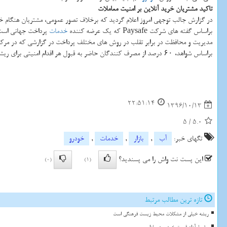
تاكید مشتریان خرید آنلاین بر امنیت معاملات
در گزارش جالب توجهی امروز اعلام گردید كه برخلاف تصور عمومی، مشتریان هنگام خر
براساس گفته های شركت Paysafe كه یك عرضه كننده
خدمات
پرداخت جهانی است، ۵۲ درصد از مشتریان انگلیسی فكر می كنند كه تقلب یك قسمت اجتناب
مدیریت و محافظت در برابر تقلب در روش های مختلف پرداخت در گزارشی كه در مركز ما
براساس شواهد، ۶۰ درصد از مصرف كنندگان حاضر به قبول هر اقدام امنیتی برای ریشه كنی تقلب هستند؛ همینطور ۶۵ درصد از آن ها نسبت به معرفی روندهای پرداخت آنلاین امن تر مانند احراز اصالت دو عاملی مشتاق هستند.
22:51:14
1396/10/13
5
/
5.0
تگهای خبر:
آب
,
بازار
,
خدمات
,
خودرو
این پست نت واش را می پسندید؟
(0)
(1)
تازه ترین مطالب مرتبط
ریشه خیلی از مشکلات محیط زیست فرهنگی است