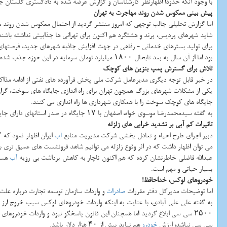
با وجود آنكه حدودا اظهارنظر كارشناسان و گزارش عرضه شده به دادگستری گلستان جزئ
پیش بینی معكوس شدن روند مهاجرت به تهران
اما گزارش تحلیلی جالب توجهی كه امروز منتشر گردید از احتمال معكوس شدن روند مه
شاید شهرهای پردیس، پرند و هشتگرد هم اكنون برای تهرانی ها جذابیتی نداشته باشند 
بود اما از آن سال به بعد تابحال ۱۸۰۰ میلیارد تومان سرمایه در این حوزه جذب شده است.
تلاش برای گسترش پمپ بنزین های كوچك
در خبر قابل توجه دیگری مدیرعامل شركت ملی پخش فرآورده های نفتی از ادامه مذاكر
یكی از مشكلات شهرهای بزرگ همچون تهران برای راه اندازی جایگاه های سوخت، گرا
جایگاه های كوچك سوخت را با همكاری شهرداری ها راه اندازی می كنند.
به گفته سیدمحمدرضا موسوی خواه، اصفهان با ۱۷ جایگاه در صدر استانهای دارای جایگاه های تك سكویی قرار دارد. قم صاحب ۶ و تهران هم صاحب ۵ جایگاه سوخت تك سكویی هستند.
تاثیرات كم آبی بر تشدید خرابی های زلزله
دبیر اجرای طرح احیاء و تعادل بخشی شركت مدیریت منابع
آب
ایران اظهار نمود كه 
می توان اظهار داشت كه در اثر وقوع زلزله می توانیم شاهد فرونشست های عمیق تری ب
عبدالله فاضلی خاطرنشان كرده كه هم اكنون ناچار به كاهش برداشت بی رویه
آب
هستی
بسیار حیاتی و مهم است.
خودروهای لوكس، خداحافظ!
اما توضیحات مدیركل دفتر مقررات
صادرات
و واردات سازمان توسعه تجارت درباره علت ممنوعیت واردات خودروهای بالاتر
به گفته علی علی آبادی، با عنایت به اینكه واردات خودروهای لوكس سبب خروج ار
۲۵۰۰ سی سی ابلاغ گردید اما همچنان این قانون پاسخگو نبود و واردات خودروهای لوكس ادامه داشت در نتیجه بحث ارزش
سی سی نباشد، ارزش
خودرو
هم نباید بیش از ۴۰ هزار دلار باشد.