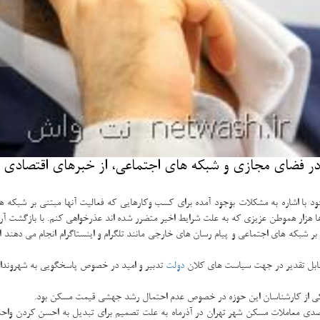
ر فضای مجازی و شبكه های اجتماعی، از خبرهای اقتصادی جا
خود با اشاره به مشكلات بوجود آمده برای كسب وكارهایی كه فعالیت آنها مبتنی بر شبك
ها هزار هموطن عزیزی كه به علت شرایط اخیر متضرر شده اند عذرخواهی كنم. با بازگشت آ
 شبكه های اجتماعی و پیام رسان های خارجی مانند تلگرام و اینستاگرام انجام می دهند اما
 قابل تقدیر در جهت سیاست های كلان
دولت
تدبیر و امید در خصوص پاسخگویی به شهروندان
یكی از كارشناسان این حوزه در خصوص عدم احتمال رشد جهشی قیمت مسكن بود.
ن زمینه عباس زینعلی اظهار نمود كه افزایش ۱۵ درصدی قیمت و رشد ۵۰ درصدی معاملات مسكن شهر تهران در آذرماه به علت تص