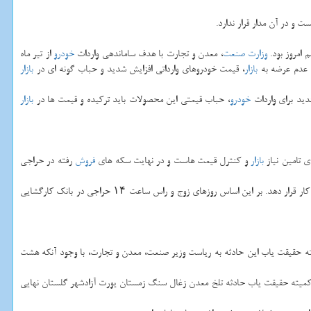
و در آن مدار قرار ندارد.
 امروز بود.
وزارت صنعت
، معدن و تجارت با هدف ساماندهی واردات
خودرو
از تیر ماه
و عدم عرضه به
بازار
، قیمت خودروهای وارداتی افزایش شدید و حباب گونه ای در
بازار
دید برای واردات
خودرو
، حباب قیمتی این محصولات باید تركیده و قیمت ها در
بازار
ی تامین نیاز
بازار
و كنترل قیمت هاست و در نهایت سكه های
فروش
رفته در حراجی
گرانی سكه و حبابی شدن قیمت آن در ماه های اخیر و اوج گرفتن نرخ این كالا باعث شد بانك مركزی از حدود دو ماه پیش حراج سكه را با استفاده از بانك كارگشایی در دستور كار قرار دهد. بر این اساس روزهای زوج و راس ساعت ۱۴ حراجی در بانك كارگشایی
ه حقیقت یاب این حادثه به ریاست وزیر صنعت، معدن و تجارت، با وجود آنكه هشت
ش كمیته حقیقت یاب حادثه تلخ معدن زغال سنگ زمستان یورت آزادشهر گلستان نهایی