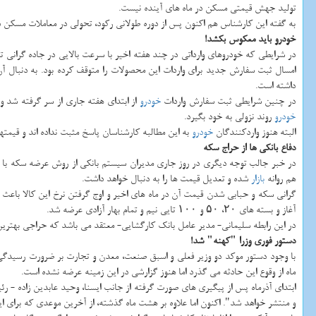
تولید جهش قیمتی مسكن در ماه های آینده نیست.
به گفته این كارشناس هم اكنون پس از دوره طولانی ركود، تحولی در معاملات مسكن در
خودرو باید معكوس بكشد!
در شرایطی كه خودروهای وارداتی در چند هفته اخیر با سرعت بالایی در جاده گرانی ت
امسال ثبت سفارش جدید برای واردات این محصولات را متوقف كرده بود. به دنبال آن
داشته است.
در چنین شرایطی ثبت سفارش واردات
خودرو
از ابتدای هفته جاری از سر گرفته شد و
خودرو
روند نزولی به خود بگیرد.
البته هنوز واردكنندگان
خودرو
به این مطالبه كارشناسان پاسخ مثبت نداده اند و قیمته
دفاع بانكی ها از حراج سكه
در خبر جالب توجه دیگری در روز جاری مدیران سیستم بانكی از روش عرضه سكه با برگ
هم روانه
بازار
شده و تعدیل قیمت ها را به دنبال خواهد داشت.
آغاز و بسته های ۲۰، ۵۰ و ۱۰۰ تایی نیم و تمام بهار آزادی عرضه شد.
در این رابطه سلیمانی- مدیر عامل بانك كارگشایی- معتقد می باشد كه حراجی بهتری
دستور فوری وزرا "كهنه" شد!
با وجود دستور موكد دو وزیر فعلی و اسبق صنعت، معدن و تجارت بر ضرورت رسیدگی
ماه از وقوع این حادثه می گذرد اما هنوز گزارشی در این زمینه عرضه نشده است.
ابتدای آذرماه پس از پیگیری های صورت گرفته از جانب ایسنا، وحید عابدین زاده - ر
و منتشر خواهد شد". اكنون اما علاوه بر هشت ماه گذشته، از آخرین موعدی كه برای ا