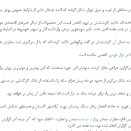
 مناطقی از غرب و شرق تهران شكل گرفته كه البته چندان ناشی از شرایط عمومی رونق نیست 
اخته اند تاكید كارشناسان بر لزوم كاهش قیمت این محصولات از دیگر خبرهای اقتصادی مهم
 در چند هفته اخیر تحت تاثیر سودجویی برخی واردكنندگان و دپوی خودروها در انبارها 
 به دنبال آن كارشناسان در گفت وگوهایی تاكید كرده اند كه با از سرگیری ثبت سفارش ج
ا در
بازار
خودرو
كاهشی نداشته است.
زاری حراجی دفاع كردند. متولیان این حوزه معتقدند كه این بهترین و موثرترین روش برا
ن و شفاف ترین راه برای عرضه سكه به
بازار
است، اما نتیجه دادن آن زمان بر خواهد بود.
 فوری به حادثه انفجار زغال سنگ زمستان یورت آزادشهر گلستان و همینطور تشكیل كمیت
ئیس اداره نظارت معادن
وزارت صنعت
، معدن و تجارت - اعلام نمود كه "در نیمه آذر گزار
ین گزارش اعلام شده بود، سه هفته می گذرد.