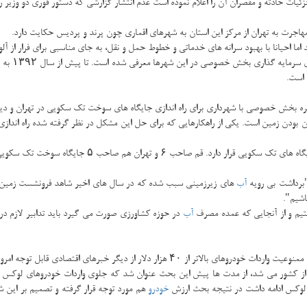
یات حادثه و مقصران آن را اعلام نموده است عدم انتشار گزارشی كه دستور فوری دو وزیر را
اجرت به تهران از مركز این استان به شهرهای اقماری چون پرند و پردیس حكایت دارد.
اما احیانا با بهبود سرانه های خدماتی و خطوط حمل و نقل، به جای مناسبی برای فرار از آ
برای تولید
ه بخش خصوصی با شهرداری برای راه اندازی جایگاه های سوخت تك سكویی در تهران و دیگر ا
ن بودن زمین است. یكی از راهكارهایی كه برای حل این مشكل در نظر گرفته شده راه اندا
"برداشت بی رویه
آب
های زیرزمینی سبب شده كه در سال های اخیر شاهد فرونشست زمین 
اشیم".
م و از آنجایی كه عمده مصرف
آب
در حوزه كشاورزی صورت می گیرد باید تدابیر لازم در
 از ۴۰ هزار دلار از دیگر خبرهای اقتصادی قابل توجه امروز بود.
ز از كشور می شد، از مدت ها پیش این بحث عنوان شد كه جلوی واردات خودروهای لوكس گ
خودرو