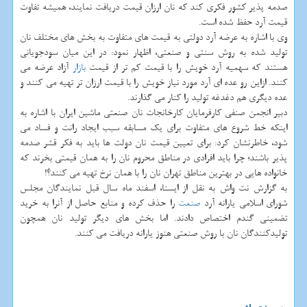
صدمه پذیر كشور فكری كند كه نان ارزان قیمت دریافت نمایند، همیشه تفاوت
قیمت آرد حفظ شده است.
وی با اشاره به عرضه آرد دولتی به قیمت های متفاوت به بخش های مختلف نان
تولید شده به روش سنتی و صنعتی، اظهار نمود: در این میان سودجویانی
هستند كه سهمیه آرد خویش را با قیمت كم تر از قیمت
بازار
آزاد عرضه می
كنند. ازاین رو عده ای آرد مورد نیاز خویش را با قیمت ارزان تر تهیه می كنند و
عده دیگری هم دغدغه تولید را كنار می گذارند.
دبیر انجمن صنفی كارفرمایان كارخانجات نان صنعتی ماشین ایران با اشاره به
اینكه خط شروع های متفاوت برای یك مسابقه سبب ایجاد رانت و فساد می
شود، خاطرنشان كرد: برای تعیین قیمت نان دولت ها باید به فكر قشر صدمه
پذیر باشند؛ چرا باید افرادی در مناطق محروم نان را به همان قیمتی بخرند كه
خانواده هایی در بهترین مناطق تهران نان را با همان نرخ تهیه می كنند؟!
به گزارش نت واش به نقل از ایسنا، اسفند ماه سال قبل نمایندگان مجلس
شورای اسلامی یارانه آرد
صنعت
را حذف كرده و منابع حاصل از آنرا به خرید
تضمینی گندم اختصاص دادند. اما بخش های دیگر تولید نان همچون
تولیدكنندگان نان با روش صنعتی هنوز یارانه دریافت می كنند.