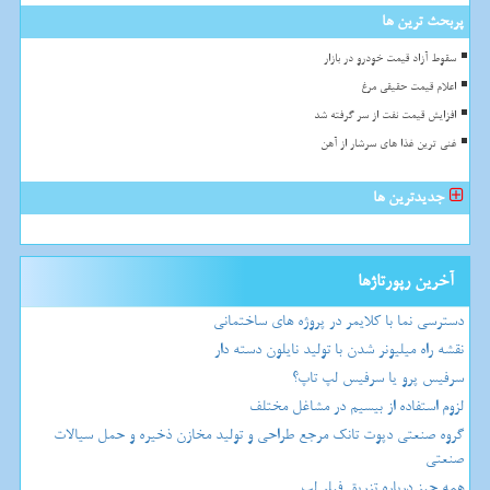
پربحث ترین ها
سقوط آزاد قیمت خودرو در بازار
اعلام قیمت حقیقی مرغ
افزایش قیمت نفت از سر گرفته شد
غنی ترین غذا های سرشار از آهن
جدیدترین ها
آخرین رپورتاژها
دسترسی نما با کلایمر در پروژه های ساختمانی
نقشه راه میلیونر شدن با تولید نایلون دسته دار
سرفیس پرو یا سرفیس لپ تاپ؟
لزوم استفاده از بیسیم در مشاغل مختلف
گروه صنعتی دپوت تانک مرجع طراحی و تولید مخازن ذخیره و حمل سیالات
صنعتی
همه چیز درباره تزریق فیلر لب