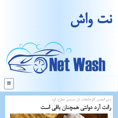
نت واش
منو
دبیر انجمن كارخانجات نان صنعتی مطرح كرد
رانت آرد دولتی همچنان باقی است