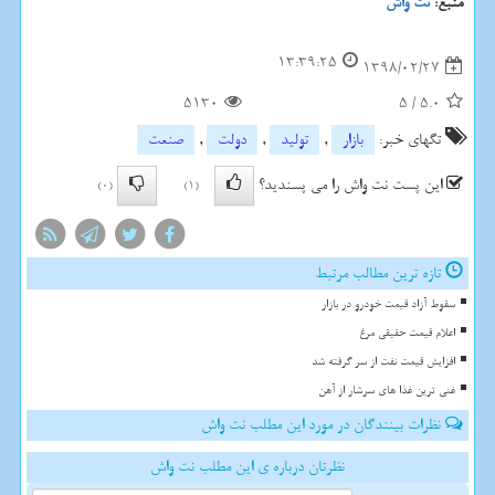
منبع:
نت واش
13:39:25
1398/02/27
5130
5
/
5.0
تگهای خبر:
بازار
,
تولید
,
دولت
,
صنعت
این پست نت واش را می پسندید؟
(0)
(1)
تازه ترین مطالب مرتبط
سقوط آزاد قیمت خودرو در بازار
اعلام قیمت حقیقی مرغ
افزایش قیمت نفت از سر گرفته شد
غنی ترین غذا های سرشار از آهن
نظرات بینندگان در مورد این مطلب نت واش
نظرتان درباره ی این مطلب نت واش