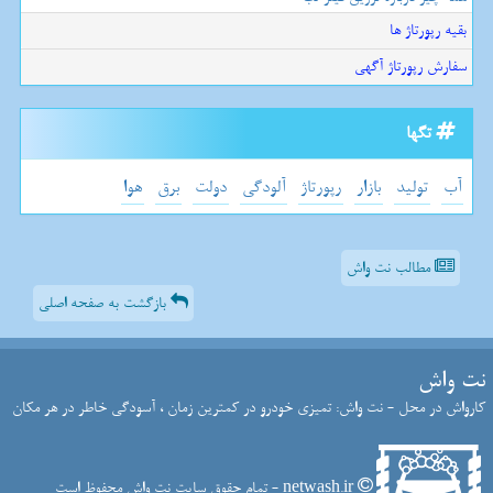
بقیه رپورتاژ ها
سفارش رپورتاژ آگهی
تگها
آب
تولید
بازار
رپورتاژ
آلودگی
دولت
برق
هوا
مطالب نت واش
بازگشت به صفحه اصلی
نت واش
کارواش در محل - نت واش: تمیزی خودرو در کمترین زمان ، آسودگی خاطر در هر مکان
netwash.ir - تمام حقوق سایت نت واش محفوظ است