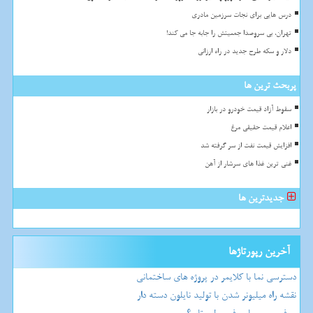
درس هایی برای نجات سرزمین مادری
تهران، بی سروصدا جمعیتش را جابه جا می کند!
دلار و سکه طرح جدید در راه ارزانی
پربحث ترین ها
سقوط آزاد قیمت خودرو در بازار
اعلام قیمت حقیقی مرغ
افزایش قیمت نفت از سر گرفته شد
غنی ترین غذا های سرشار از آهن
جدیدترین ها
آخرین رپورتاژها
دسترسی نما با کلایمر در پروژه های ساختمانی
نقشه راه میلیونر شدن با تولید نایلون دسته دار