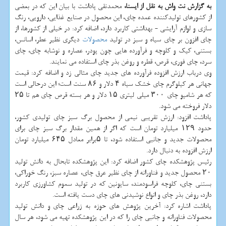
به گزارش نت واش به نقل از ایسنا،
محمدنقی پاداشت با بیان این كه در بعضی
از كشورهای تولیدكننده عمده چای، این محصول در صنایع غذایی، دارویی، رنگ
سازی و لوازم آرایشی - بهداشتی كاربرد دارد، اضافه كرد: در خیلی از كشورها، از
چای افزون بر چای سیاه و سبز در تولید
محصولات
دیگری نظیر عطر، اسانس،
بستنی، كیك و كلوچه و فرآورده هایی چون پودر، عصاره و نوشابه چای، چای
سرد، چای فوری، قرص، قطره و روغن بذر چای استفاده می نمایند.
وی درباب ارزش افزوده فرآورده های جدید چای مثالی زد و اضافه كرد: قیمت
جهانی هر كیلوگرم چای خشك سیاه ۴ دلار و ۸۶ سنت است؛ این درحالی است
كه هر شامپو چای ۳۰۰ میلی لیتری ۱۵ دلار و هر بسته قرص چای هم تا ۲۵
دلار فروخته می شود.
پاداشت افزود: ارزش تقریبی نیمی از محصول برگ سبز چای تولیدی كشور،
حدود ۱۲۹ میلیارد تومان است كه اگر از همین مقدار برگ سبز چای برای
محصولات جدید و جانبی استفاده شود، تا ۵برابر معادل ۶۴۵ میلیارد تومان
ارزش افزوده به دنبال دارد.
رئیس پژوهشكده چای كشور اضافه كرد: این پژوهشكده تابحال به دانش تولید
۲۰ محصول جدید و فناورانه از چای نظیر عرق چای، عصاره سبز، رنگ خوراكی،
بستنی چای، كلوچه فراسودمند، ساپونین كه در تولید سموم كشاورزی كاربرد
دارد، روغن بذر چای و انواع نوشیدنی های چای دست یافته است.
پاداشت اشاره كرد: آخرین پژوهش های حوزه به زراعی چای و دانش تولید
محصولات فناورانه و جانبی چای را كه در این پژوهشكده تهیه می شود، هر سال