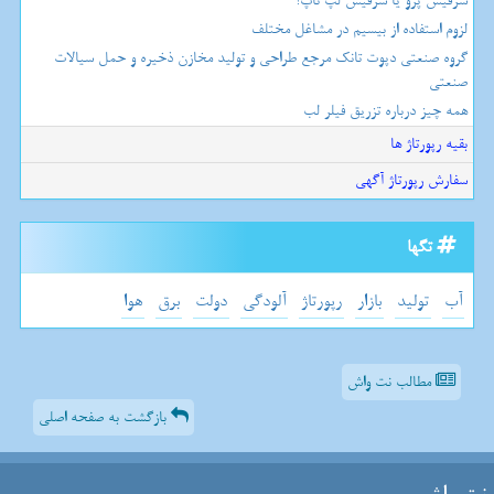
سرفیس پرو یا سرفیس لپ تاپ؟
لزوم استفاده از بیسیم در مشاغل مختلف
گروه صنعتی دپوت تانک مرجع طراحی و تولید مخازن ذخیره و حمل سیالات
صنعتی
همه چیز درباره تزریق فیلر لب
بقیه رپورتاژ ها
سفارش رپورتاژ آگهی
تگها
آب
تولید
بازار
رپورتاژ
آلودگی
دولت
برق
هوا
مطالب نت واش
بازگشت به صفحه اصلی