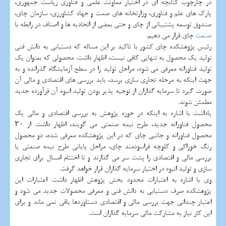
در چارچوب كتابچه ای در اختیار معاونت علمی و فناوری ریاست جمهوری،
پارك های علم و فناوری، وزارتخانه های صمت و جهاد كشاورزی، سازمان چای،
صندوق توسعه پشتیبانی از چای و حتی بعضی از اتحادیه ها و اصناف در رابطه با
صنعت
چای قرار می دهیم.
رئیس پژوهشكده چای كشور با تاكید بر این مساله كه دستیابی به دانش فنی
تولید یك محصول به تنهایی كافی نیست، اظهار داشت: محصولی كه بعنوان یك
تولید فناورانه معرفی می شود، مراحل تولید را در سطح آزمایشگاه گذرانده و به
جهت اینكه به مرحله تجاری سازی برسد، باید بررسی های اقتصادی و مالی آن
صورت گیرد تا سرمایه گذاران از توجیه پذیر بودن تولید انبوه آن فرآورده جدید
مطمئن شوند.
پاداشت با اشاره به اینكه در حوزه پژوهش به بررسی اقتصادی و مالی یك
محصول فناورانه جدید، طرح نیمه صنعتی می گویند، اظهار داشت: از ۲۰
محصول فناورانه و جانبی چای كه در این پژوهشكده معرفی شده، دو محصول
رنگ خوراكی و كلوچه فراسودمند چای، مراحل پایانی طرح نیمه صنعتی یا
بررسی مالی و اقتصادی را پشت سر می گذارند و تا اختتام امسال برای تجاری
سازی و تولید انبوه در اختیار سرمایه گذاران قرار خواهد گرفت.
وی با اشاره به اعتبارات محدود بخش پژوهش اظهار داشت: اعتبارات این
پژوهشكده صرف دستیابی به دانش فنی و معرفی محصولات جدید می شود و
اعتبار چندانی جهت بررسی مالی و اقتصادی دستاوردها باقی نمی ماند و برای
این كار نیاز به مشاركت مالی سرمایه گذاران است.