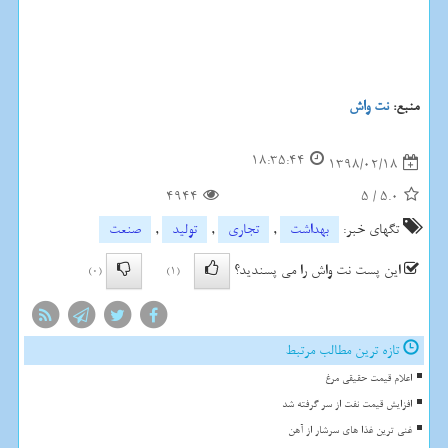
منبع:
نت واش
18:35:44
1398/02/18
4944
5
/
5.0
تگهای خبر:
بهداشت
,
تجاری
,
تولید
,
صنعت
این پست نت واش را می پسندید؟
(0)
(1)
تازه ترین مطالب مرتبط
اعلام قیمت حقیقی مرغ
افزایش قیمت نفت از سر گرفته شد
غنی ترین غذا های سرشار از آهن