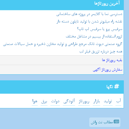
آخرین رپورتاژها
دسترسی نما با کلایمر در پروژه های ساختمانی
نقشه راه میلیونر شدن با تولید نایلون دسته دار
سرفیس پرو یا سرفیس لپ تاپ؟
لزوم استفاده از بیسیم در مشاغل مختلف
گروه صنعتی دپوت تانک مرجع طراحی و تولید مخازن ذخیره و حمل سیالات صنعتی
همه چیز درباره تزریق فیلر لب
بقیه رپورتاژ ها
سفارش رپورتاژ آگهی
تگها
آب
تولید
بازار
رپورتاژ
آلودگی
دولت
برق
هوا
مطالب نت واش