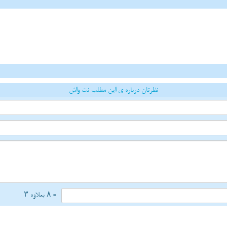
نظرتان درباره ی این مطلب نت واش
= ۸ بعلاوه ۳