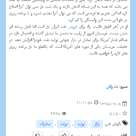
می باشد كه همه به این مساله اذعان دارند و یك شب باز نمی توان آنرا اصلاح
كرد اما این تحریم ها فرصتی است كه می توان آنرا مغتنم شمرد و با برنامه ریزی
در طولانی مدت این وابستگی را كم كرد.
او در آخر اظهار داشت: راه برای
فروش
نفت ایران باز است اما قابل رسانه ای
شدن نیست. عربستان امروز از رقیب به دشمن ما تبدیل گشته و احتمال دارد در
هنگام فشار آمریكا برای تعادل در
بازار
جهانی تولید نفت خودرا افزایش دهد. در
حقیقت عربستان یكی از مهره های آمریكا است كه بالقطع ما باز برنامه ریزی
های لازم را خواهیم داشت.
منبع:
نت واش
11:11:58
1398/02/08
4698
5
/
5.0
تگهای خبر:
بازار
,
تولید
,
دولت
,
صادرات