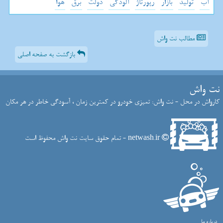
آب
تولید
بازار
رپورتاژ
آلودگی
دولت
برق
هوا
مطالب نت واش
بازگشت به صفحه اصلی
نت واش
کارواش در محل - نت واش: تمیزی خودرو در کمترین زمان ، آسودگی خاطر در هر مکان
netwash.ir - تمام حقوق سایت نت واش محفوظ است
درباره ما