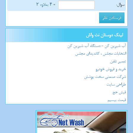
سوال:
= ۴ بعلاوه ۲
لینک دوستان نت واش
آب شیرین کن - دستگاه آب شیرین کن
انتخابات مجلس ، کاندیدای مجلس
تعمیر تلفن
خرید و فروش خودرو
شرکت صنعتی سخت پوشش
طراحی سایت
فیش حج
قیمت بیسیم