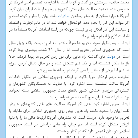
محمد خالدی سردشتی در گفت و گو با ایسنا با اشاره به تصمیم اخیر آمریكا در
خصوص عدم تمدید معافیت های نفتی كشورهای خریدار نفت ایران بیان كرد:
آمریكا همواره سخن از به صفر رساندن
صادرات
نفت ایران را مطرح كرده است و
اگر بتواند این كار را انجام دهد خوشحال خواهد شد اما در عالم تجارت و اقتصاد
و سیاست این كار امكان پذیر نیست چونكه در راستا اقدامات آمریكا مسلماً ما باز
اقدامات لازم را انجام خواهیم داد.
ایشان سپس اظهار نمود: تحریم ها صرفاً مختص به امروز نیست بلكه چهل سال
است كه جمهوری اسلامی تحریم است اما از سال ۹۱ شدت بیشتری پیدا كرده
است. در
دولت
های گذشته راه هایی برای دور زدن تحریم ها پیدا كردند. حالا
باز ما بیكار ننشسته ایم و یك تیم تشكیل شده و در حال دنبال كردن سوژه
هستیم اما برخی از مسائل را نمی گردد در رسانه ها مطرح شود.
نماینده مردم لردگان دربا تاكید بر اینكه جمهوری اسلامی در مقابل اقدامات
آمریكا ساكت ننشسته است اشاره كرد: با عنایت به همسگایگان كشورمان و
گستردگی مرزهای خشكی كشور بالقطع دست جمهوری اسلامی بسته نخواهد
بود. صادرات نفت ایران هیچ گاه به صفر نخواهد رسید.
ایشان سپس اشاره كرد: حتی اگر آمریكا معافیت های نفتی كشورهای خریدار
نفت ایران را تمدید نكند، راه هایی پیش روی جمهوری اسلامی برای مقابله با
تحریم ها وجود دارد. درست است كه فشارهای آمریكا ارتباط مالی ما را با دنیا
گرفتار مشكل كرده است اما هم چنان راه هایی برایمان باز است. جمهوری
اسلامی دوستان قدیمی دارد كه در كنار او هستند.
خالدی در ادامه اذعان كرد: یكی از اشكالات اساسی ما وابستگی اقتصاد به نفت