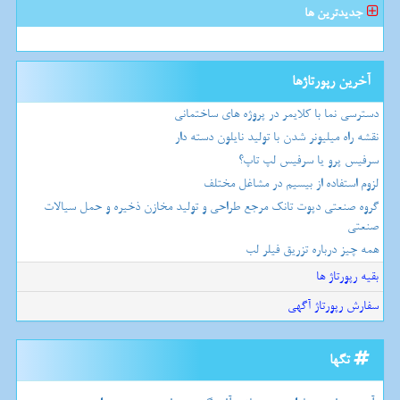
جدیدترین ها
آخرین رپورتاژها
دسترسی نما با کلایمر در پروژه های ساختمانی
نقشه راه میلیونر شدن با تولید نایلون دسته دار
سرفیس پرو یا سرفیس لپ تاپ؟
لزوم استفاده از بیسیم در مشاغل مختلف
گروه صنعتی دپوت تانک مرجع طراحی و تولید مخازن ذخیره و حمل سیالات
صنعتی
همه چیز درباره تزریق فیلر لب
بقیه رپورتاژ ها
سفارش رپورتاژ آگهی
تگها