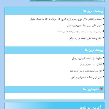
پربیننده ترین ها
قیمت بازگشایی دلار، یورو و سایر ارزها امروز ۱۳ خرداد ۱۴۰۵ به همراه جدول
درس هایی برای نجات سرزمین مادری
تهران، بی سروصدا جمعیتش را جابه جا می کند!
دلار و سکه طرح جدید در راه ارزانی
پربحث ترین ها
سقوط آزاد قیمت خودرو در بازار
اعلام قیمت حقیقی مرغ
افزایش قیمت نفت از سر گرفته شد
غنی ترین غذا های سرشار از آهن
جدیدترین ها
آخرین رپورتاژها