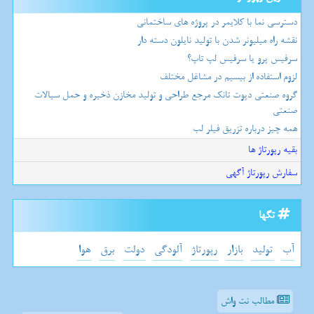
دسترسی نما با کلایمر در پروژه های ساختمانی
نقشه راه میلیونر شدن با تولید نایلون دسته دار
سرفیس پرو یا سرفیس لپ تاپ؟
لزوم استفاده از بیسیم در مشاغل مختلف
گروه صنعتی دپوت تانک مرجع طراحی و تولید مخازن ذخیره و حمل سیالات
صنعتی
همه چیز درباره تزریق فیلر لب
بقیه رپورتاژ ها
سفارش رپورتاژ آگهی
تگها
آب
تولید
بازار
رپورتاژ
آلودگی
دولت
برق
هوا
مطالب نت واش