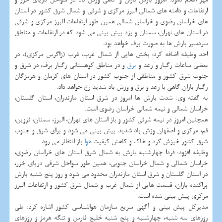
ارتفاعات و دامنه های شمالی البرز مركزی و شرقی و شمال شرق كشور در استان
های خراسان رضوی و خراسان شمالی همین طور ارتفاعات البرز مركزی و شرقی
در استان های تهران، سمنان و یزد پیش بینی می شود كه در ارتفاعات و مناطق
سردسیر بارش ها به صورت برف خواهد بود.
احد وظیفه اضافه كرد: بخش هایی از شمال غرب، غرب (زاگرس مركزی)، در
بعضی ساعات رگبار و رعد و
برق
و در مناطق كوهستانی رگبار برف، در شرق و
جنوب شرق كشور و مناطقی از جنوب كشور در استان های كرمان و هرمزگان
رگبار باران گاهی با رعد و برق و وزش باد شدید رخ خواهد داد.
به گفته وی: شدت بارش ها امروز در شرق استان مازندران، استان گلستان،
خراسان شمالی و نیمه شمالی خراسان رضوی است.
همچنین امروز در نیمه شرقی كشور و باز استان های تهران، البرز، سمنان، قزوین،
قم، مركزی و اصفهان وزش باد شدید پیش بینی می شود و برای شرق و جنوب
شرق كشور خیزش گرد و خاك و كاهش كیفیت
هوا
باز انتظار می رود.
وظیفه افزود: فردا چهارشنبه بارش به شمال شرق استان های خراسان رضوی،
خراسان شمالی و شمال خراسان جنوبی، همین طور سواحل شرقی دریای خزر،
در استان گلستان و شرق استان مازندران محدود می شود و روز پنج شنبه بارش
پراكنده باران، قسمت هایی از شمال غرب و شمال شرق كشور و ارتفاعات البرز
مركزی پیش بینی شده است.
مدیركل پیش بینی و آگهی سریع سازمان هواشناسی كشور اشاره كرد: طی
روزهای سه شنبه، چهارشنبه و پنج شنبه خلیج فارس و تنگه هرمز و روزهای