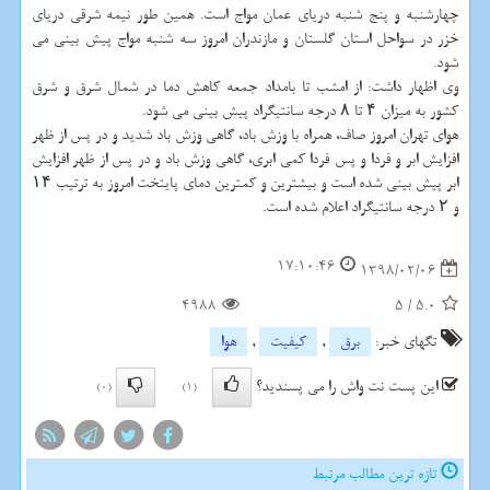
چهارشنبه و پنج شنبه دریای عمان مواج است. همین طور نیمه شرقی دریای
خزر در سواحل استان گلستان و مازندران امروز سه شنبه مواج پیش بینی می
شود.
وی اظهار داشت: از امشب تا بامداد جمعه كاهش دما در شمال شرق و شرق
كشور به میزان ۴ تا ۸ درجه سانتیگراد پیش بینی می شود.
هوای تهران امروز صاف، همراه با وزش باد، گاهی وزش باد شدید و در پس از ظهر
افزایش ابر و فردا و پس فردا كمی ابری، گاهی وزش باد و در پس از ظهر افزایش
ابر پیش بینی شده است و بیشترین و كمترین دمای پایتخت امروز به ترتیب ۱۴
و ۲ درجه سانتیگراد اعلام شده است.
17:10:46
1398/02/06
4988
5
/
5.0
تگهای خبر:
برق
,
كیفیت
,
هوا
این پست نت واش را می پسندید؟
(0)
(1)
تازه ترین مطالب مرتبط