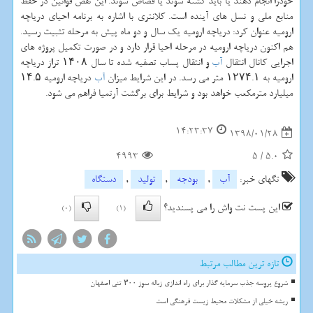
خودرا انجام دهند یا باید كشته شوند یا قصاص شوند. این نقص قوانین در حفظ
منابع ملی و نسل های آینده است. كلانتری با اشاره به برنامه احیای دریاچه
ارومیه عنوان كرد: دریاچه ارومیه یك سال و دو ماه پیش به مرحله تثبیت رسید.
هم اكنون دریاچه ارومیه در مرحله احیا قرار دارد و در صورت تكمیل پروژه های
اجرایی كانال انتقال
آب
و انتقال پساب تصفیه شده تا سال ۱۴۰۸ تراز دریاچه
ارومیه به ۱۲۷۴.۱ متر می رسد. در این شرایط میزان
آب
دریاچه ارومیه ۱۴.۵
میلیارد مترمكعب خواهد بود و شرایط برای برگشت آرتمیا فراهم می شود.
14:23:37
1398/01/28
4993
5
/
5.0
تگهای خبر:
آب
,
بودجه
,
تولید
,
دستگاه
این پست نت واش را می پسندید؟
(0)
(1)
تازه ترین مطالب مرتبط
شروع پروسه جذب سرمایه گذار برای راه اندازی زباله سوز ۳۰۰ تنی اصفهان
ریشه خیلی از مشکلات محیط زیست فرهنگی است