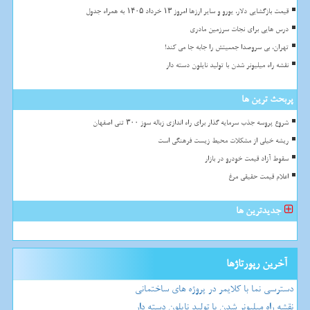
قیمت بازگشایی دلار، یورو و سایر ارزها امروز ۱۳ خرداد ۱۴۰۵ به همراه جدول
درس هایی برای نجات سرزمین مادری
تهران، بی سروصدا جمعیتش را جابه جا می کند!
نقشه راه میلیونر شدن با تولید نایلون دسته دار
پربحث ترین ها
شروع پروسه جذب سرمایه گذار برای راه اندازی زباله سوز ۳۰۰ تنی اصفهان
ریشه خیلی از مشکلات محیط زیست فرهنگی است
سقوط آزاد قیمت خودرو در بازار
اعلام قیمت حقیقی مرغ
جدیدترین ها
آخرین رپورتاژها
دسترسی نما با کلایمر در پروژه های ساختمانی
نقشه راه میلیونر شدن با تولید نایلون دسته دار