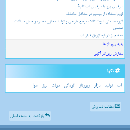
سرفیس پرو یا سرفیس لپ تاپ؟
لزوم استفاده از بیسیم در مشاغل مختلف
گروه صنعتی دپوت تانک مرجع طراحی و تولید مخازن ذخیره و حمل سیالات
صنعتی
همه چیز درباره تزریق فیلر لب
بقیه رپورتاژ ها
سفارش رپورتاژ آگهی
تگها
آب
تولید
بازار
رپورتاژ
آلودگی
دولت
برق
هوا
مطالب نت واش
بازگشت به صفحه اصلی