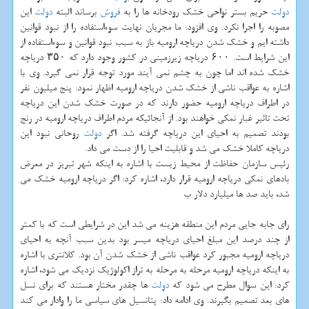
دولت
حریم بستر نواحی خشك رودخانه ها را به
فروش
برساند البته
دولت
این
مصوبه را اجرا نكرد. وی افزود: ما مجریان نهایت سوءاستفاده را از نبود قوانین
داشته ایم و خشك شدن دریاچه ارومیه باز به سبب نبود قوانین و سوءاستفاده از
این شرایط است. ۶۰۰ دریاچه زیرزمینی در كشور وجود دارد كه ۳۵۰ دریاچه
خشك شده اند اما چون به چشم نمی آیند مورد توجه قرار نمی گیرد. وی با
اشاره به عواقب ناشی از خشك شدن دریاچه ارومیه اظهار نمود: پنج میلیون نفر
در اطراف دریاچه ارومیه حضور دارند كه در صورت خشك شدن این دریاچه
تحت تاثیر غبار نمكی خواهند بود. از آنجائیكه مردم اطراف دریاچه ارومیه در رنج
بودند تصمیم به احیای این دریاچه گرفته شد. اگر
دولت
روحانی نبود این
دریاچه كاملا خشك می شد و قابلیت احیا را از دست می داد.
رئیس سازمان حفاظت از محیط زیست با اشاره به اینكه شهر تبریز در معرض
بادهای نمكی دریاچه ارومیه قرار دارد، اشاره كرد: اگر دریاچه ارومیه خشك می
شد، باید صد ها میلیارد دلار ب
رای جابه جایی مردم این منطقه هزینه می شد این در شرایطی است كه با كمتر
از چند درصد این مبلغ احیای دریاچه میسر بود بدین سبب آنچه به احیای
دریاچه ارومیه مجبور كرد عواقب ناشی از خشك شدن آن بود. كلانتری با اشاره
به اینكه دریاچه ارومیه مرحله به مرحله به تراز اكولوژیك نزدیك می شود، اشاره
كرد: این سوال مطرح می شود كه
دولت
ها چقدر مختار هستند كه برای نسل
های بعد تصمیم بگیرند. وی ادامه داد: پتانسیل های سیاسی ما را وادار می كند