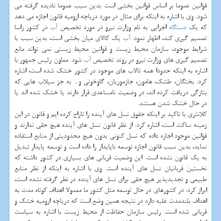
قوانین عموما بر اساس قوانین بخشی است بدین سبب عموما نادیده گرفته می
شود. وی با اشاره به اینكه برای مثال در مورد دریاچه ارومیه قانون اجازه می دهد
كه یك
دستگاه
اجرایی به نام وزارت نیرو در مورد تخصیص
آب
در كشور راسا
تصمیم گیری كند، اظهار نمود:
آب
یك كالای میان بخشی است، بدین سبب با
شرایط موجود، سازمان محیط زیست و قوانین محیط زیستی نمی تواند مانع
تصمیم گیری های وزارت نیرو در روند تخصیص
آب
شود. معاون رئیس جمهور با
اشاره به اینكه حدودا همه تالاب های موجود در كشور خشك شده است، اشاره
كرد: بختگان، طشك، هامون، جازموریان، گاوخونی و... به جز سیلاب هایی كه
بتازگی دریافت كرده اند، در وضعیت نامساعدی قرار دارند یا خشك شده اند یا
در حال خشك شدن هستند.
كلانتری با تاكید بر اینكه حقوق نسل های آینده را تاراج كرده ایم و قانون در این
زمینه ساكت است، اشاره كرد: از نظر قانون نسل های آینده هیچ حقی ندارند و
قوانین موجود اجازه داده كه نسل كنونی بدون هیچ محدودیتی از منابع استفاده
نماید، بدین سبب قانون اجازه توسعه ناپایدار را داده است و توسعه پایدار تبدیل
به یك قانون نشده است. این وضعیت قربانی های بسیاری در كشور داشته كه
نخستین قربانیان نسل های آینده است. وی با اشاره به اینكه از نظر منابع
طبیعی و تجدیدپذیر هیچ حقی برای نسل های آینده در نظر گرفته نشده است،
ابراز كرد: در كشورهای در حال توسعه مثل كشور ما معمولا اهداف كوتاه مدت به
اهداف بلندمدت غلبه دارد در نتیجه همین وضع است كه دریاچه ارومیه خشك و
قربانی شده است. رئیس سازمان حفاظت از محیط زیست با اشاره به سیاست