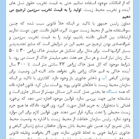
كه از امكانات موجود استفاده نمائیم حتی به قیمت تخریب حقوق نسل های
آینده و تخریب محیط زیست.
تولید را به قیمت تخریب سرزمین ترجیح می
دهیم
معاون رئیس جمهور با تاكید بر اینكه خلأ قانونی سبب شده كه چنین
سوءاستفاده هایی از محیط زیست صورت گیرد، اظهار داشت: چون دوست نداریم
ارتباطات بین المللی داشته باشیم، تولید را به قیمت تخریب سرزمین و
غیراقتصادی بودن ترجیح می دهیم. این در شرایطی است كه منابع تجدیدپذیر
بسیار گرانبها است. برای مثال برای تشكیل هر میلیمتر خاك زراعی ۳۰ تا ۵۰
سال زمان نیاز است و هر سال هم هفت دهم میلیمتر خاك از دست می رود. با
شرایط موجود كه كل عمق خاك زراعی ۲۲ سانتی متر است. تا ۳۰۰ سال
آینده خاكی به اسم خاك زراعی باقی نخواهد ماند. البته این وضعیت برای
پوشش گیاهی
آب
و ذخایر جانوری باز وجود دارد. كلانتری با تاكید بر اینكه
سازمان محیط زیست با خلأهای قانونی روبه رو است، بیان كرد: قانون اجازه داده
كه همه
دستگاه
ها بخشی عمل كنند. این مسائل مهمتر از مسائل جاری است و
متاسفانه جایی جهت بررسی ندارد. قوانین موجود اجازه نمی دهد كه برخورد
قضائی با متجاوزان به حریم انفال صورت گیرد. وی افزود: دادگاه ها هیچ جرم
زیست محیطی را تحت پیگرد قرار نمی دهند چون قوانین لازم برای این موارد
وجود ندارد. رئیس سازمان حفاظت از محیط زیست با اشاره به وضعیت محیط
بانان تصریح كرد: همین طور محیط بانان بعنوان حافظان منابع ژنتیكی گیاهی و
جانوری شرایط خوبی به لحاظ قانونی ندارند چون اگر بخواهند وظیفه قانونی