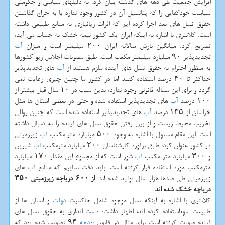
افزایش جمعیت طی دهه های گذشته بیان كرد: به دلیلهای سیاسی و حكومتی
سیاست خودكفایی را كه پتانسیل آن در كشور وجود ندارد با به حراج گذاشتن
حقوق نسل های بعد اجرا كرده ایم كه اثرات زیانباری به منابع طبیعی داشته
است. كلانتری با اشاره به اینكه ایران یك كشور نیمه خشك به حساب می آید،
تصریح كرد: میانگین بارش سالانه ایران ۲۰۰ میلیمتر است و میزان
آب
تجدیدپذیر ۹۰ میلیارد میلیمتر مكعب است. طبق مصوبات اجلاس ریو كشورها
به منظور احترام به حقوق نسل های آینده ملزم هستند از
آب
های تجدیدپذیر
حداكثر تا ۴۰ درصد استفاده كنند اما در كشور ما چنین چیزی رعایت نمی
گردد و برای این مساله قانونی وجود ندارد، بدین سبب در ۱۰ سال قبل بیشتر از
۱۰۰ درصد
آب
های تجدیدپذیر استفاده شده و حتی در بعضی استان ها مثل
خراسان از ۱۳۵ درصد
آب
های تجدیدپذیر استفاده شده است كه چنین روالی
تخریب محیط زیست و از بین رفتن حقوق نسل های آینده را به دنبال داشته
است. این مقام مسئول با اشاره به وجود ۵۰۰ میلیارد متر مكعب
آب
زیرزمینی
در كشور عنوان كرد: طبق برآورد كارشناسان ۲۰۰ میلیارد مترمكعب
آب
شیرین
و ۳۰۰ میلیارد متر مكعب
آب
شور است كه از مجموع این مقدار ۱۷۰ میلیارد
مترمكعب مورد استفاده قرار گرفته است. باید دقت نماییم كه منابع
آب
های
زیرزمینی طی صدها هزار سال تولید شده اند.
از ۶۰۰ دریاچه زیرزمینی ۳۵۰
دریاچه خشك شده اند
كلانتری با اشاره به اینكه نسل موجود شامل حاكمیت
دولت
و انسان ها از
طبیعت سوءاستفاده كرده اند، اظهار داشت: دست اندازی به حقوق نسل های
آینده صورت گرفته است برای مثال در قانون
بودجه
۹۴ تصویب شده بود كه