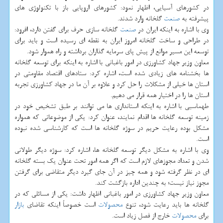
در كشورهای آسیایی، اظهار نمود: كشورهای اروپایی باز با تكنولوژی های
پیشرفته به
صنعت
گلخانه وارد شدند.
وی با اشاره به اینكه ایران در
صنعت
گلخانه سازی حرف برای گفتن دارد، افرود:
در طراحی و ساخت گلخانه امروز ایران به نقطه ای رسیده است و باید برای
توسعه این مسیر موانع از پیش پای سرمایه گذاران برداشته و راه هموار شود.
معاون وزیر جهاد كشاورزی در امور باغبانی با اشاره به اینكه برای توسعه گلخانه
ها بخشنامه های زیادی شده است، اشاره كرد: ستادهای اقتصاد مقاومتی در
استان ها خیلی از مشكلات را حل كرد و علاوه بر آن ما در جهاد كشاورزی تجربه
استان ها را در اختیار همه قرار می دهیم.
طهماسبی با اشاره به اینكه استانداری ها می توانند بر طبق تشخیص خود در
زمینه توسعه گلخانه ها اقدام نمایند، عنوان كرد: یكی از موضوعاتی كه همواره
مشكل بوده رعایت حریم در سوژه گلخانه ها است كه كارشناسی شده نبوده
است.
وی با اشاره به مشكل دیگر توسعه گلخانه ها، اشاره كرد: سوژه دیگر طولانی
شدن و تعداد مجوزهای لازم است كه اگر همه امور تحت عنوان یك بسته گلخانه
ای در نظر گرفته شود و همه چیز در آن جای گیرد دیگر متقاضی برای گرفتن
مجوز نیاز نیست؛ به چندین اداره بازگشت كند.
معاون وزیر جهاد كشاورزی در امور باغبانی اظهار داشت: یكی از مسائلی كه در
گلخانه ها باید رعایت شود، تنوع
محصولات
است خصوصاً اینكه تقاضای
بازار
برای
محصولات
خارج از فصل زیاد است.