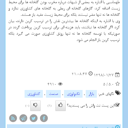
طهماسبی با اشاره به بعضی از شبهات درباره مخرب بودن گلخانه ها برای محیط
زیست اضافه كرد: گازهای گلخانه ای ربطی به گلخانه های كشاورزی ندارد و
گلخانه ها نه تنها مضر نیستند بلكه برای محیط زیست مفید باز هستند.
وی با اشاره به اینكه گلخانه ها بیشترین نقش را در ترسیب كربن دارند، بیان
كرد: اگر گلخانه ها نباشند، باید هزینه ای برای ترسیب كربن پرداخت گردد در
صورتیكه با توسعه گلخانه ها نه تنها رونق كشاورزی صورت می گیرد بلكه
ترسیب كربن باز انجام می شود.
21:08:47
1398/01/27
4910
5
/
5.0
تگهای خبر:
بازار
,
تكنولوژی
,
صنعت
,
كشاورزی
این پست نت واش را می پسندید؟
(0)
(1)