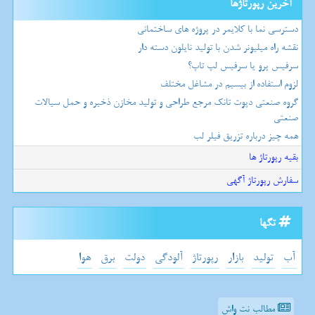
آخرین رپورتاژها
دسترسی نما با کلایمر در پروژه های ساختمانی
نقشه راه میلیونر شدن با تولید نایلون دسته دار
سرفیس پرو یا سرفیس لپ تاپ؟
لزوم استفاده از بیسیم در مشاغل مختلف
گروه صنعتی دپوت تانک مرجع طراحی و تولید مخازن ذخیره و حمل سیالات
صنعتی
همه چیز درباره تزریق فیلر لب
بقیه رپورتاژ ها
سفارش رپورتاژ آگهی
تگها
آب
تولید
بازار
رپورتاژ
آلودگی
دولت
برق
هوا
مطالب نت واش