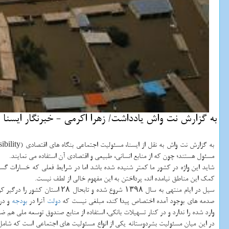
به گزارش نت واش یادداشت/ زهرا اكرمی - خبرنگار ایسنا
مسئول هستند؛ چون كه از منابع انسانی، طبیعی و اقتصادی آن استفاده می نمایند.
شاید این واژه در كشور ما كمتر شنیده شده باشد اما در شرایط فعلی كه خسارات گ
كمك این مناطق نیامده اند، پرداختن به این مفهوم خالی از لطف نیست.
سیل در ایام منتهی به سال ۱۳۹۸ شروع شده و تابحال ۲۸ استان كشور را درگیر كرده. شنیده ها حاكی از این است كه این سیلاب ها
صدمه های بوجود آمده اختصاص پیدا كند، مبلغی نیست كه
دولت
آنرا در
بودجه
و در
وارد شده را ندارد و در كنار تسهیلات بانكی، استفاده از منابع صندوق توسعه ملی هم ض
در این میان مسئولیت بشردوستانه یكی از انواع مسئولیت های اجتماعی است كه شام