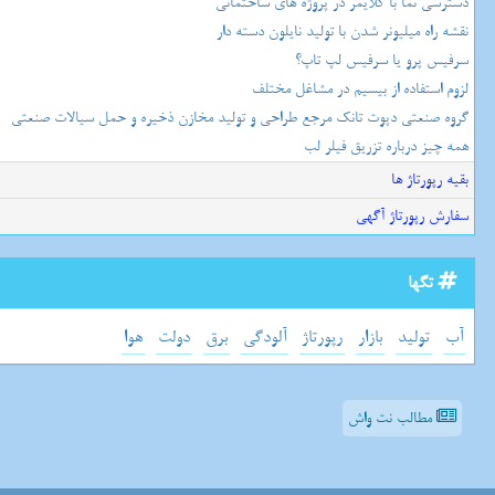
دسترسی نما با کلایمر در پروژه های ساختمانی
نقشه راه میلیونر شدن با تولید نایلون دسته دار
سرفیس پرو یا سرفیس لپ تاپ؟
لزوم استفاده از بیسیم در مشاغل مختلف
گروه صنعتی دپوت تانک مرجع طراحی و تولید مخازن ذخیره و حمل سیالات صنعتی
همه چیز درباره تزریق فیلر لب
بقیه رپورتاژ ها
سفارش رپورتاژ آگهی
تگها
آب
تولید
بازار
رپورتاژ
آلودگی
برق
دولت
هوا
مطالب نت واش