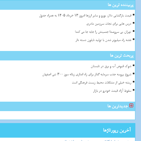
پربیننده ترین ها
قیمت بازگشایی دلار، یورو و سایر ارزها امروز ۱۳ خرداد ۱۴۰۵ به همراه جدول
درس هایی برای نجات سرزمین مادری
تهران، بی سروصدا جمعیتش را جابه جا می کند!
نقشه راه میلیونر شدن با تولید نایلون دسته دار
پربحث ترین ها
شوک قبوض آب و برق در تابستان
شروع پروسه جذب سرمایه گذار برای راه اندازی زباله سوز ۳۰۰ تنی اصفهان
ریشه خیلی از مشکلات محیط زیست فرهنگی است
سقوط آزاد قیمت خودرو در بازار
جدیدترین ها
آخرین رپورتاژها