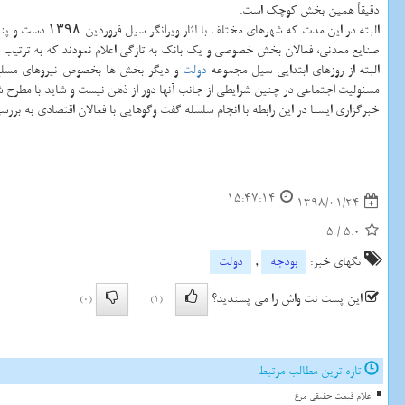
دقیقاً همین بخش كوچك است.
البته در این م
صنایع معدنی، فعالان بخش خصوصی و یك بانك به تازگی اعلام نمودند كه به ترتیب معادل ۱۰۰، ۵۰ و سه میلیارد تومان به استان های سیل زده اختصاص
البته از روزهای ابتدایی سیل مجموعه
دولت
و دیگر بخش ها بخصوص نیروهای مسلح با ت
مسئولیت اجتماعی در چنین شرایطی از جانب آنها دور از ذهن نیست و شاید با مطرح 
خبرگزاری ایسنا در این رابطه با انجام سلسله گفت وگوهایی با فعالان اقتصادی به بر
15:47:14
1398/01/24
5
/
5.0
تگهای خبر:
بودجه
,
دولت
این پست نت واش را می پسندید؟
(0)
(1)
تازه ترین مطالب مرتبط
اعلام قیمت حقیقی مرغ