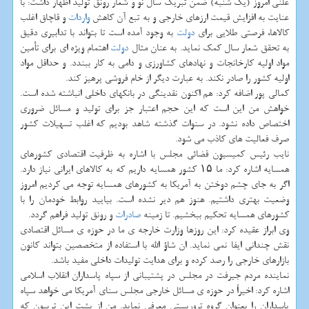
علنی امروز (یك شنبه) ضمن تبریك سال نو و شعار رونق تولید اظهار داشت: با
عنایت به افزایش قیمت ارزهای خارجی و به تبع آن كاهش
واردات
و قاچاق اغلب
كالاها، فرصتی طلایی برای
دولت
به وجود آمده است تا بتواند با تدابیری دقیق
به تحقق شعار سال كمك نماید. به عنان مثال
دولت
اهتمام ویژه ای برای تأمین
مواد اولیه كارخانجات و نهادهای كشاورزی و دامی به كار ببندد. و حداقل مواد
اولیه كشور را صادر نكند. به عبارت دیگر از خام فروشی پرهیز كند.
كمالی پور اضافه كرد: هم اكنون نقدینگی در بانكهای داخلی انباشته شده است.
خواهش من این است كه این حجم اعتبار جز برای تولید و مسائل ضروری
اختصاص داده نشود. در سنوات گذشته شاهد بودیم كه اغلب تسهیلات كشور
صرف فعالیت های كاذب می شود.
نایب رئیس كمیسیون قضائی مجلس با اشاره به ظرفیت اقتصادی كشورهای
همسایه اشاره كرد: ما ۱۵ كشور همسایه داریم كه به كالاهای ایرانی نیاز دارد.
اگر به جای چشم دوختن به آمریكا به كشورهای همسایه توجه می كردیم امروز
وضعیت بهتری داشتیم. هنوز هم دیر نشده است. بیایید روابط خودمان را با
كشورهای همسایه تحكیم ببخشیم. تا زمینه
صادرات
و رونق تولید فراهم گردد.
وی ابراز عقیده كرد: این روزها وزارت خارجه ی ما در حوزه ی مسائل اقتصادی
نقش چندانی ایفا نمی نماید. ان شاؤ الله با استفاده از متخصصین بتواند كانون
بازارهای خارجی را رصد كرده و برای هدایت تولیدات داخلی مفید باشد.
نماینده مردم جیرفت در مجلس در پشتیبانی از سپاه پاسداران انقلاب اسلامی
اشاره كرد: اخیراً در حوزه ی مسائل خارجی مجلس سنای آمریكا می خواهد سپاه
پاسداران را بعنوان گروه تروریستی معرفی نماید. من از پشت این تریبون كه