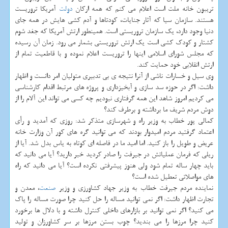
تریبون خانه ملت است اعلام می كنم كه همه اركان
دولت
آمریكا تروریست
هستند. سازمان سیا كه آثار جنایات، كودتاها و آدم كشی هایش در همه جای
دنیا وجود دارد، یك سازمان تروریستی است. همینطور ارتش آمریكا كه جغد شوم
كشتار و كودك كشی است یك ارتش تروریستی بشمار می رود. زمان آن رسیده
كه مجلس شورای اسلامی اینها را تروریست اعلام نموده و با قاطعیت تمام از
ارتش انقلابی خود حمایت كند.
وی سیل و خسارات ناشی از آنرا نتیجه ی بی تدبیری متولیان امر دانست و اظهار
داشت: اگر در حوزه سد سازی و آبخیزداری و پروژه های مرتبط اقدام كارشناسی
می كردیم امروز شاهد این همه گرفتاری نبودیم چه كسی می تواند این آلام را از
دوش مردم شریف ما برداشته و برطرف كند؟
كمالی پور خطاب به وزیر راه و شهرسازی متذكر شد: روزی كه آمدید و رأی
اعتماد گرفتید مردم امیدوار بودند كه می توانید گره های كور آن وزارت خانه
عریض و طویل را باز كنید. اما امید ما در فاصله ای كوتاه به یاس بدل شد. آیا از
ریلی كه فرمان عملیاتش در جیرفت را صادر كردید خبر دارید؟ آیا می دانید كه
باید چهار ساله تمام شود ولی هنوز پیشرفتی نكرده است؟ آیا می دانید كه راه
های مواصلاتی تعطیل شده است؟
نماینده مردم جیرفت خطاب به وزیر جهاد كشاورزی و وزیر
صنعت
، معدن و
تجارت اظهار داشت: اگر نمی توانید مساله را حل كنید چرا صورت مساله را پاك
می كنید؟ اگر نمی توانید بر بازارهای داخلی كنترل داشته و با دلال ها برخورد
كنید چرا مرزها را می بندید؟ چوب بستن مرزها بر سر كشاورزان و تولید