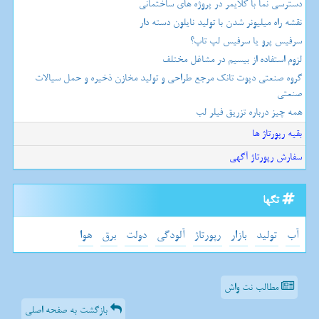
دسترسی نما با کلایمر در پروژه های ساختمانی
نقشه راه میلیونر شدن با تولید نایلون دسته دار
سرفیس پرو یا سرفیس لپ تاپ؟
لزوم استفاده از بیسیم در مشاغل مختلف
گروه صنعتی دپوت تانک مرجع طراحی و تولید مخازن ذخیره و حمل سیالات
صنعتی
همه چیز درباره تزریق فیلر لب
بقیه رپورتاژ ها
سفارش رپورتاژ آگهی
تگها
آب
تولید
بازار
رپورتاژ
آلودگی
دولت
برق
هوا
مطالب نت واش
بازگشت به صفحه اصلی