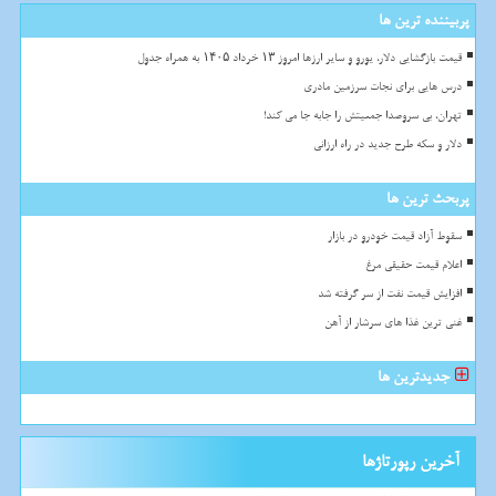
پربیننده ترین ها
قیمت بازگشایی دلار، یورو و سایر ارزها امروز ۱۳ خرداد ۱۴۰۵ به همراه جدول
درس هایی برای نجات سرزمین مادری
تهران، بی سروصدا جمعیتش را جابه جا می کند!
دلار و سکه طرح جدید در راه ارزانی
پربحث ترین ها
سقوط آزاد قیمت خودرو در بازار
اعلام قیمت حقیقی مرغ
افزایش قیمت نفت از سر گرفته شد
غنی ترین غذا های سرشار از آهن
جدیدترین ها
آخرین رپورتاژها