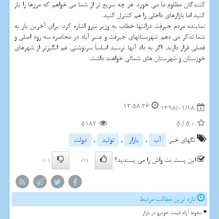
كنندگان مظلوم ما می خورد. هر چه سریع تر از شما می خواهم كه مرزها را باز
كنید اما بازارهای داخلی را هم كنترل كنید.
نماینده مردم جیرفت درانتها خطاب به وزیر نیرو اشاره كرد: برای آخرین بار به
شما تذكر می دهم. شهرستانهای جیرفت و عنبر آباد در محاصره سه رود اصلی و
فصلی قرار دارند. اگر به داد آنها نرسید اساساً سرنوشتی غم انگیزتر از شهرهای
خوزستان و شهرستان های شمالی خواهند داشت.
13:58:36
1398/01/18
5182
5
/
5.0
تگهای خبر:
آب
,
بازار
,
تولید
,
دولت
این پست نت واش را می پسندید؟
(0)
(1)
تازه ترین مطالب مرتبط
سقوط آزاد قیمت خودرو در بازار