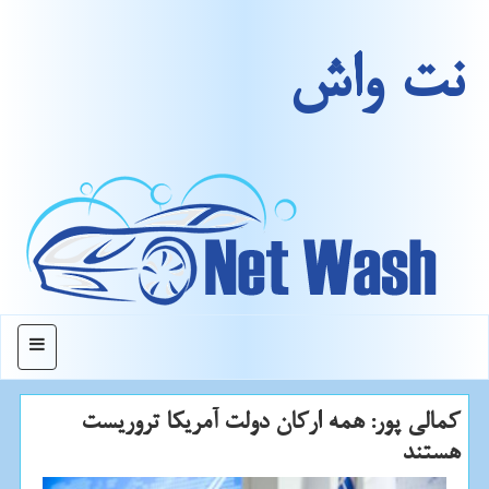
نت واش
منو
كمالی پور: همه اركان دولت آمریكا تروریست
هستند