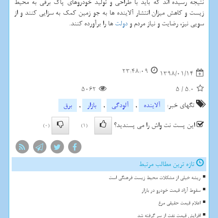
نتیجه رسیده اند كه باید با طراحی و تولید خودروهای پاك برقی به محیط
زیست و كاهش میزان انتشار آلاینده ها به جو زمین كمك به سزایی كنند و از
سویی نیز، رضایت و نیاز مردم و
دولت
ها را برآورده كنند.
23:48:09
1398/01/14
5062
5
/
5.0
تگهای خبر:
آلاینده
,
آلودگی
,
بازار
,
برق
این پست نت واش را می پسندید؟
(0)
(1)
تازه ترین مطالب مرتبط
ریشه خیلی از مشکلات محیط زیست فرهنگی است
سقوط آزاد قیمت خودرو در بازار
اعلام قیمت حقیقی مرغ
افزایش قیمت نفت از سر گرفته شد