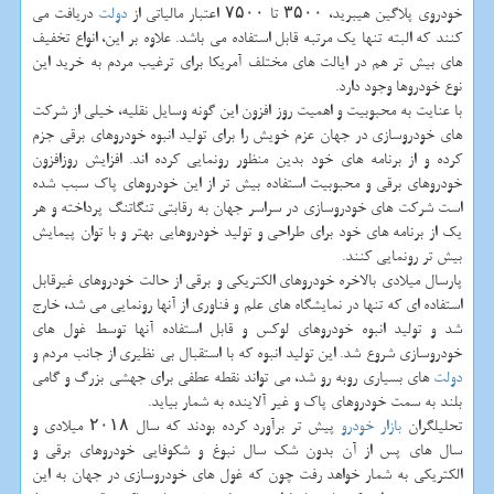
خودروی پلاگین هیبرید، ۳۵۰۰ تا ۷۵۰۰ اعتبار مالیاتی از
دولت
دریافت می
كنند كه البته تنها یك مرتبه قابل استفاده می باشد. علاوه بر این، انواع تخفیف
های بیش تر هم در ایالت های مختلف آمریكا برای ترغیب مردم به خرید این
نوع خودروها وجود دارد.
با عنایت به محبوبیت و اهمیت روز افزون این گونه وسایل نقلیه، خیلی از شركت
های خودروسازی در جهان عزم خویش را برای تولید انبوه خودروهای برقی جزم
كرده و از برنامه های خود بدین منظور رونمایی كرده اند. افزایش روزافزون
خودروهای برقی و محبوبیت استفاده بیش تر از این خودروهای پاك سبب شده
است شركت های خودروسازی در سراسر جهان به رقابتی تنگاتنگ پرداخته و هر
یك از برنامه های خود برای طراحی و تولید خودروهایی بهتر و با توان پیمایش
بیش تر رونمایی كنند.
پارسال میلادی بالاخره خودروهای الكتریكی و برقی از حالت خودروهای غیرقابل
استفاده ای كه تنها در نمایشگاه های علم و فناوری از آنها رونمایی می شد، خارج
شد و تولید انبوه خودروهای لوكس و قابل استفاده آنها توسط غول های
خودروسازی شروع شد. این تولید انبوه كه با استقبال بی نظیری از جانب مردم و
دولت
های بسیاری روبه رو شد، می تواند نقطه عطفی برای جهشی بزرگ و گامی
بلند به سمت خودروهای پاك و غیر آلاینده به شمار بیاید.
تحلیلگران
بازار
خودرو
پیش تر برآورد كرده بودند كه سال ۲۰۱۸ میلادی و
سال های پس از آن بدون شك سال نبوغ و شكوفایی خودروهای برقی و
الكتریكی به شمار خواهد رفت چون كه غول های خودروسازی در جهان به این