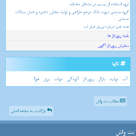
لزوم استفاده از بیسیم در مشاغل مختلف
گروه صنعتی دپوت تانک مرجع طراحی و تولید مخازن ذخیره و حمل سیالات
صنعتی
همه چیز درباره تزریق فیلر لب
بقیه رپورتاژ ها
سفارش رپورتاژ آگهی
تگها
آب
تولید
بازار
رپورتاژ
آلودگی
دولت
برق
هوا
مطالب نت واش
بازگشت به صفحه اصلی
نت واش