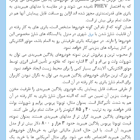
كه به اختصار PHEV نامیده می شوند و در مقایسه با مدلهای هیبریدی به
باتری های قدرتمندتری مجهز شده اند ازاین رو مسافت قابل پیمایش آنها هم در
حالت تمام برقی بیش تر است.
همان گونه كه از نام این گونه خودروها مشخص است، باتری های به كار رفته در
آن قابلیت شارژ شدن با
برق
شهری در منزل یا ایستگاه های شارژ مخصوص این
خودروها را دارند. در صورتیكه باتری ظرفیتش رو به اتمام باشد، موتور الكتریكی
در كنار پیشرانه های بنزینی كار خواهد نمود.
از محبوب ترین و پرفروش ترین نمونه خودروهای پلاگین هیبریدی می توان به
شورولت ولت و بی ام و آی ۳ اشاره نمود كه علاوه بر تأمین اصلی انرژی توسط
موتور الكتریكی، آلایندگی بسیار كمی را برای محیط زیست ایجاد خواهد نمود.
از بزرگ ترین مزایای خودروهای پلاگین هیبرید می توان به نگران نبودن كاربران
برای اتمام شارژ باتری به كار رفته در آن است.
از طرفی مسافت قابل پیمایش یك خودروی پلاگین هیبریدی را ظرفیت مخزن
سوخت بنزین آن تعیین می كند كه البته میزان شارژ باتری به كار رفته در آن
هم به شدت تأثیرگذار است. بعنوان مثال، تویوتا پریوس پرایم و شورولت بولت
قادر خواهند بود به ترتیب ۴۰ و ۸۵ كیلومتر را در حالت تمام برقی طی كنند.
خودروهای پلاگین هیبرید گران تر از مدلهای هیبریدی هستند بعنوان نمونه،
قیمت تویوتا پریوس پلاگین هیبرید حدود ۳ هزار و ۸۰۰ دلار بیش تر از مدل
هیبرید آن است. با این حال، اعتبار مالیاتی دولتی به خریداران خودروهای
پلاگین هیبرید اختصاص داده می شود. برای مثال آمریكایی ها با خرید یك