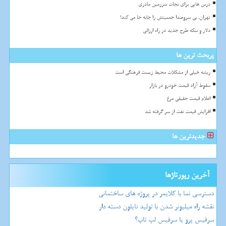
درس هایی برای نجات سرزمین مادری
تهران، بی سروصدا جمعیتش را جابه جا می کند!
دلار و سکه طرح جدید در راه ارزانی
پربحث ترین ها
ریشه خیلی از مشکلات محیط زیست فرهنگی است
سقوط آزاد قیمت خودرو در بازار
اعلام قیمت حقیقی مرغ
افزایش قیمت نفت از سر گرفته شد
جدیدترین ها
آخرین رپورتاژها
دسترسی نما با کلایمر در پروژه های ساختمانی
نقشه راه میلیونر شدن با تولید نایلون دسته دار
سرفیس پرو یا سرفیس لپ تاپ؟