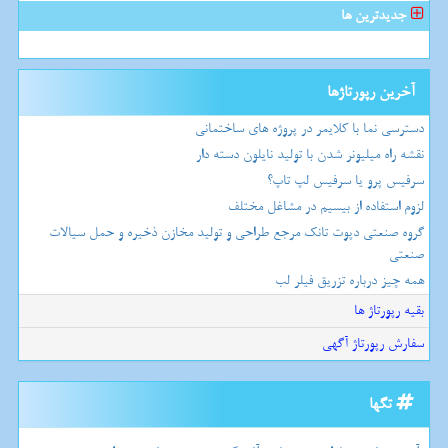
جدیدترین ها
آخرین رپورتاژها
دسترسی نما با کلایمر در پروژه های ساختمانی
نقشه راه میلیونر شدن با تولید نایلون دسته دار
سرفیس پرو یا سرفیس لپ تاپ؟
لزوم استفاده از بیسیم در مشاغل مختلف
گروه صنعتی دپوت تانک مرجع طراحی و تولید مخازن ذخیره و حمل سیالات
صنعتی
همه چیز درباره تزریق فیلر لب
بقیه رپورتاژ ها
سفارش رپورتاژ آگهی
تگها