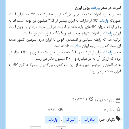
امارات در صدر
واردات
وزنی ایران
بعد از چین، امارات متحده عربی بزرگ ترین صادركننده كالا به ایران است،
بطوریكه
واردات
كالا از امارات به ایران بیشتر از ۳.۵ میلیون تن بوده است، اما به
رغم اینكه میزان كالاهای وارد شده از امارات در این مدت بیشتر از چین است،
ارزش
واردات
از امارات تنها پنج میلیارد و ۹۱۸ میلیون دلار بوده است.
تركیه هم كه رابطه سیاسی و اقتصادی خوبی با ایران دارد، سومین كشور عمده
ای است كه پارسال به ایران
صادرات
داشته است.
حجم
واردات
ایران از تركیه در ۱۱ ماهه سال قبل یك میلیون و ۱۵۰ هزار تن
بوده كه ارزش آن به دو میلیارد و ۲۶۰ میلیون دلار می رسد.
هند، آلمان و سوئیس هم بعد از این سه كشور، بزرگترین صادركنندگان كالا به
ایران به شمار می روند.
20:22:42
1398/01/13
5410
5
/
5.0
تگهای خبر:
صادرات
,
گمرك
,
واردات