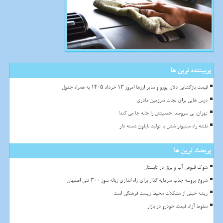
پربیننده ترین ها
قیمت بازگشایی دلار، یورو و سایر ارزها امروز ۱۳ خرداد ۱۴۰۵ به همراه جدول
درس هایی برای نجات سرزمین مادری
تهران، بی سروصدا جمعیتش را جابه جا می کند!
نقشه راه میلیونر شدن با تولید نایلون دسته دار
پربحث ترین ها
شوک قبوض آب و برق در تابستان
شروع پروسه جذب سرمایه گذار برای راه اندازی زباله سوز ۳۰۰ تنی اصفهان
ریشه خیلی از مشکلات محیط زیست فرهنگی است
سقوط آزاد قیمت خودرو در بازار