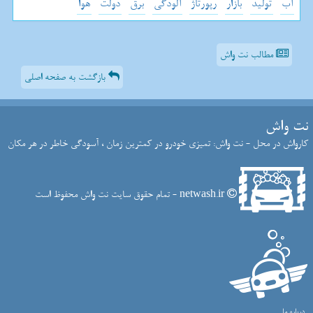
آب
تولید
بازار
رپورتاژ
آلودگی
برق
دولت
هوا
مطالب نت واش
بازگشت به صفحه اصلی
نت واش
کارواش در محل - نت واش: تمیزی خودرو در کمترین زمان ، آسودگی خاطر در هر مکان
netwash.ir - تمام حقوق سایت نت واش محفوظ است
درباره ما