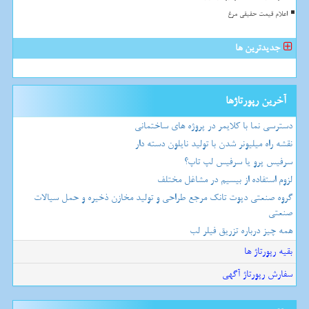
اعلام قیمت حقیقی مرغ
جدیدترین ها
آخرین رپورتاژها
دسترسی نما با کلایمر در پروژه های ساختمانی
نقشه راه میلیونر شدن با تولید نایلون دسته دار
سرفیس پرو یا سرفیس لپ تاپ؟
لزوم استفاده از بیسیم در مشاغل مختلف
گروه صنعتی دپوت تانک مرجع طراحی و تولید مخازن ذخیره و حمل سیالات
صنعتی
همه چیز درباره تزریق فیلر لب
بقیه رپورتاژ ها
سفارش رپورتاژ آگهی