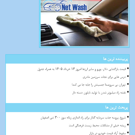
پربیننده ترین ها
قیمت بازگشایی دلار، یورو و سایر ارزها امروز ۱۳ خرداد ۱۴۰۵ به همراه جدول
درس هایی برای نجات سرزمین مادری
تهران، بی سروصدا جمعیتش را جابه جا می کند!
نقشه راه میلیونر شدن با تولید نایلون دسته دار
پربحث ترین ها
شروع پروسه جذب سرمایه گذار برای راه اندازی زباله سوز ۳۰۰ تنی اصفهان
ریشه خیلی از مشکلات محیط زیست فرهنگی است
سقوط آزاد قیمت خودرو در بازار