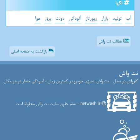
تگها
آب
تولید
بازار
رپورتاژ
آلودگی
دولت
برق
هوا
مطالب نت واش
بازگشت به صفحه اصلی
نت واش
کارواش در محل - نت واش: تمیزی خودرو در کمترین زمان ، آسودگی خاطر در هر مکان
netwash.ir - تمام حقوق سایت نت واش محفوظ است