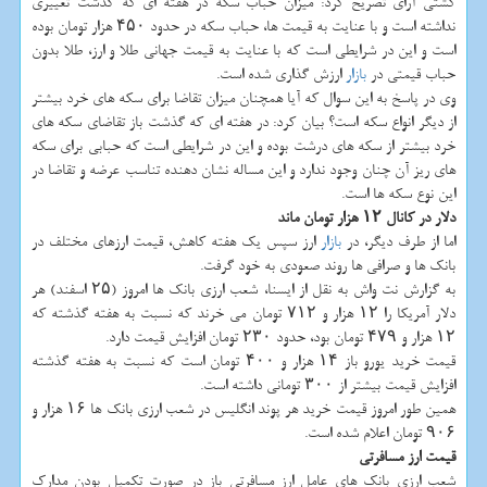
كشتی آرای تصریح كرد: میزان حباب سكه در هفته ای كه گذشت تغییری
نداشته است و با عنایت به قیمت ها، حباب سكه در حدود ۴۵۰ هزار تومان بوده
است و این در شرایطی است كه با عنایت به قیمت جهانی طلا و ارز، طلا بدون
حباب قیمتی در
بازار
ارزش گذاری شده است.
وی در پاسخ به این سوال كه آیا همچنان میزان تقاضا برای سكه های خرد بیشتر
از دیگر انواع سكه است؟ بیان كرد: در هفته ای كه گذشت باز تقاضای سكه های
خرد بیشتر از سكه های درشت بوده و این در شرایطی است كه حبابی برای سكه
های ریز آن چنان وجود ندارد و این مساله نشان دهنده تناسب عرضه و تقاضا در
این نوع سكه ها است.
دلار در كانال ۱۲ هزار تومان ماند
اما از طرف دیگر، در
بازار
ارز سپس یك هفته كاهش، قیمت ارزهای مختلف در
بانك ها و صرافی ها روند صعودی به خود گرفت.
به گزارش نت واش به نقل از ایسنا، شعب ارزی بانك ها امروز (۲۵ اسفند) هر
دلار آمریكا را ۱۲ هزار و ۷۱۲ تومان می خرند كه نسبت به هفته گذشته كه
۱۲ هزار و ۴۷۹ تومان بود، حدود ۲۳۰ تومان افزایش قیمت دارد.
قیمت خرید یورو باز ۱۴ هزار و ۴۰۰ تومان است كه نسبت به هفته گذشته
افزایش قیمت بیشتر از ۳۰۰ تومانی داشته است.
همین طور امروز قیمت خرید هر پوند انگلیس در شعب ارزی بانك ها ۱۶ هزار و
۹۰۶ تومان اعلام شده است.
قیمت ارز مسافرتی
شعب ارزی بانك های عامل ارز مسافرتی باز در صورت تكمیل بودن مدارك