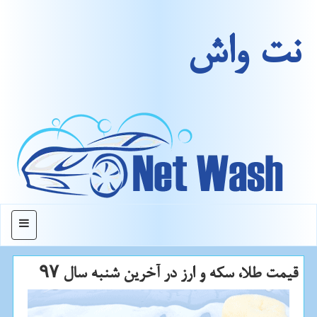
نت واش
منو
قیمت طلا، سكه و ارز در آخرین شنبه سال ۹۷