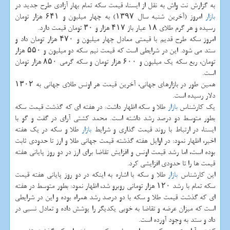
به گزارش نت واش به نقل از ایسنا، قیمت سكه تمام بهار آزادی طرح جدید در
بازار
امروز (آخرین شنبه سال ۱۳۹۷) به چهار میلیون و ۶۴۱ هزار تومان
رسیده و هر گرم طلای ۱۸ عیار باز ۴۱۷ هزار و ۳۰ تومان قیمت دارد.
امروز سكه طرح قدیم با قیمتی معادل چهار میلیون و ۴۷۰ هزار تومان داد و
ستد می شود. این در شرایطی است كه قیمت نیم سكه دو میلیون و ۵۵۰ هزار
تومان، ربع سكه یك میلیون و ۶۰۰ هزار تومان و سكه گرمی ۸۵۰ هزار تومان
است.
همین طور در بازارهای جهانی، آخرین قیمت هر اونس طلای جهانی به ۱۳۰۲
دلار رسیده است.
یك كارشناس
بازار
طلا و سكه اظهار داشت: در هفته ای كه گذشت قیمت سكه
بطور متوسط دو درصد رشد داشته است. محمد كشتی آرای در گفت و گو با
ایسنا، در ارتباط با روند قیمت گذاری و شرایط
بازار
طلا و سكه در یك هفته
اخیر، اظهار نمود: در اوایل هفته گذشته قیمت جهانی طلا و ارز تا حدودی ثابت
بوده است، اما رشد قیمت اونس و افزایش تقاضا برای ارز در دو روز پایانی هفته
قیمت ها را تا حدودی افزایشی كرد.
این كارشناس
بازار
طلا و سكه با اشاره به اینكه در دو روز پایانی هفته قیمت
سكه تمام با رشد ۱۲۰ هزار تومانی روبرو شد، اظهار نمود: بطور متوسط در هفته
ای كه گذشت قیمت طلا و سكه با دو درصد رشد همراه بوده و این در شرایطی
است كه میزان عرضه و تقاضا به خوبی یكدیگر را پوشش داده و تعادل نسبی در
داد و ستد به وجود آورده است.