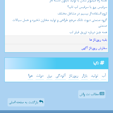
نقشه راه میلیونر شدن با تولید نایلون دسته دار
سرفیس پرو یا سرفیس لپ تاپ؟
لزوم استفاده از بیسیم در مشاغل مختلف
گروه صنعتی دپوت تانک مرجع طراحی و تولید مخازن ذخیره و حمل سیالات
صنعتی
همه چیز درباره تزریق فیلر لب
بقیه رپورتاژ ها
سفارش رپورتاژ آگهی
تگها
آب
تولید
بازار
رپورتاژ
آلودگی
برق
دولت
هوا
مطالب نت واش
بازگشت به صفحه اصلی