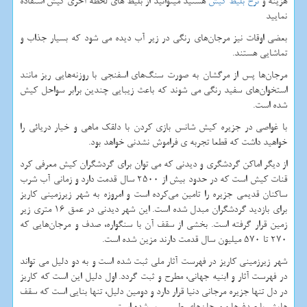
هزینه و
نرخ بلیط کیش
هستید میتوانید از بلیط های لحظه آخری کیش استفاده
نمایید
بعضی اوقات نیز مرجان‌های رنگی در زیر آب دیده می شود که بسیار جذاب و
تماشایی هستند.
مرجان‌ها پس از مرگشان به صورت سنگ‌های اسفنجی با روزنه‌هایی ریز مانند
استخوان‌های سفید رنگی می شوند که باعث زیبایی چندین برابر سواحل کیش
شده است.
با غواصی در جزیره کیش شانس بازی کردن با دلقک ماهی و خیار دریائی را
خواهید داشت که قطعا تجربه ی فراموش نشدنی خواهد بود.
از دیگر اماکن گردشگری و دیدنی که می توان برای گردشگران کیش معرفی کرد
قنات کیش است که در حدود بیش از 2500 سال قدمت دارد و زمانی آب شرب
ساکنان قدیمی جزیره را تامین می‌کرده است و امروزه به شهر زیرزمینی کاریز
برای بازدید گردشگران مبدل شده است. این شهر دیدنی در عمق 16 متری زیر
زمین قرار گرفته است. بخشی از سقف آن با سنگواره، صدف و مرجان‌هایی که
270 تا 570 میلیون سال قدمت دارند مزین شده است.
شهر زیرزمینی کاریز در فهرست آثار ملی ثبت شده است و به دو دلیل می تواند
در فهرست آثار و ابنیه جهانی، مطرح و ثبت گردد. اول دلیل این است که کاریز
در دل تنها جزیره مرجانی دنیا قرار دارد و دومین دلیل، تنها بنایی است که سقف
هایش با صدف‌ها و مرجان‌های طبیعی پر شده است.