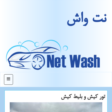
نت واش
منو
تور كیش و بلیط كیش