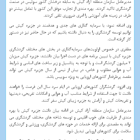
مدیرعامل سازمان منطقه آزاد کیش به سابقه درخشان کشور سوئیس در صنعت
گردشگری تاکید کردند. بهره مندی از تجارب موفق این کشور با تعامل بیشتر دو
طرف در زمینه های آموزشی را امری ضرورری تلقی کردند.
وی اضافه نمود: با سرمايه گذارى هاى جدى و هدفمند در جزيره كيش می
توانیم توسعه گردشگرى را به دنبال داشته باشیم که در حال حاضر نیز در دستور
کار گرفته است.
مظفری در خصوص اولویت‌های سرمایه‌گذاری در بخش های مختلف گردشگری
جزیره کیش با تبيين برنامه های در دست اجرا بیان داشتند: جزیره کیش میزبان
2 میلیون گردشگر است و با توجه به پتانسیل و زیر ساخت های اساسی و شرایط
آب و هوایی مطلوب و خاص، در بیش از نیمی از سال جزیره کیش می تواند
مقصد پرطرفدار کشورهای اروپایی به ویژه سوییس باشد.
وي افزود: گردشگران کشورهای اروپايی در ایام سرد سال این فرصت را خواهند
داشت تا جهت استفاده از شرایط مناسب آب و هوایی و امکانات تفریحی، دیدنیها
و تفریحات کیش و آرامش به جزیره زیبای کیش سفر کنند.
مدیرعامل سازمان منطقه آزاد کیش در ادامه بیان داشت جزیره کیش با بهره
مندی از ظرفیت های خوب اقلیمی و توسعه شاخه های مختلف گردشگری مى
تواند به مقصدی برای ارائه خدمات در حوزه های گردشگری، ورزشی و گردشگری
سلامت برای کشورهای اروپایی تبدیل شود.