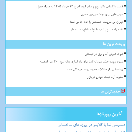
قیمت بازگشایی دلار، یورو و سایر ارزها امروز ۱۳ خرداد ۱۴۰۵ به همراه جدول
درس هایی برای نجات سرزمین مادری
تهران، بی سروصدا جمعیتش را جابه جا می کند!
نقشه راه میلیونر شدن با تولید نایلون دسته دار
پربحث ترین ها
شوک قبوض آب و برق در تابستان
شروع پروسه جذب سرمایه گذار برای راه اندازی زباله سوز ۳۰۰ تنی اصفهان
ریشه خیلی از مشکلات محیط زیست فرهنگی است
سقوط آزاد قیمت خودرو در بازار
جدیدترین ها
آخرین رپورتاژها
دسترسی نما با کلایمر در پروژه های ساختمانی