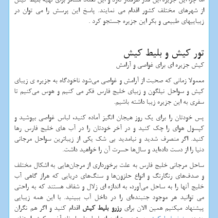
از شهرهای مختلف کشور اقدام می نمایند. پاسخ این پرسش را می توان در
زیباییهای طبیعی و بکر این جزیره جستجو کرد .
تور کیش و بلیط کیش
کیش جزیره ای برای غواصی و آرامش
معمولا زمانی که صحبت از آرامش و غواصی می‌شود ناخودگاه به جزیره ی زیبای
کیش و سواحل نیلگون و زبیای خلیج فارس فکر می کنیم و هوس می‌کنیم تا
سفری به این جزیره زیبا داشته باشیم.
پس خودتان را برای یک روز هیجان انگیز آماده کنید، لباس غواصی بپوشید و
کپسول هوای را چک کنید و در آخر خودتان را در آب های خلیج فارس رها
کنید. اگر منصرف شدید و نیامدید بی شک یکی از زیباترین سواحل مرجانی
دنیا را از دست داده‌اید و سال‌ها حسرت آن را خواهید داشت.
ساحل مرجانی خلیج فارس به علت برخورداری از مرجان‌هایی به اشکال مختلف
و صدف‌های رنگارنگ و انواع حلزون‌ها و سنگ‌های دریایی که هراز گاهی آب
خلیج آنها را به ساحل می‌آورد، به اندازه ای زلال و شفاف هستند که به راحتی
می توانید هر موجود جنبنده‌ای را در داخل آب ببینید. با این همه زیبایی
پیشنهاد میکنیم همین الان برای
رزرو بلیط کیش
اقدام کنید و اگر هم نگران