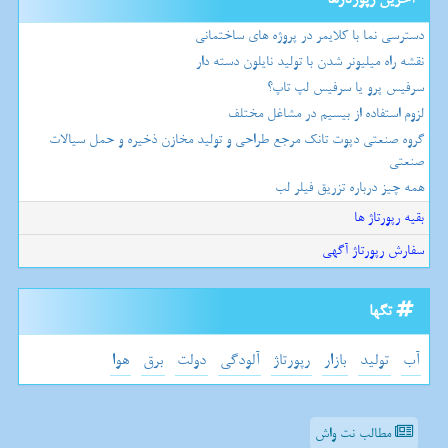
دسترسی نما با کلایمر در پروژه های ساختمانی
نقشه راه میلیونر شدن با تولید نایلون دسته دار
سرفیس پرو یا سرفیس لپ تاپ؟
لزوم استفاده از بیسیم در مشاغل مختلف
گروه صنعتی دپوت تانک مرجع طراحی و تولید مخازن ذخیره و حمل سیالات
صنعتی
همه چیز درباره تزریق فیلر لب
بقیه رپورتاژ ها
سفارش رپورتاژ آگهی
تگها
آب
تولید
بازار
رپورتاژ
آلودگی
دولت
برق
هوا
مطالب نت واش