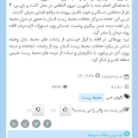
با هماهنگی انجام شده با مأمورین نیروی انتظامی در محل گشت و بازرسی، ۲
نفر از متخلفین دستگیر و جهت تكمیل پرونده به مراجع قضایی معرفی گشتند.
در پی این حادثه مدیركل حفاظت محیط زیست استان با حضور در منزل محیط
بان لطمه دیده، ضمن پیگیری وضعیت جسمانی وی، دستورات لازم درباب ادامه
روند درمان را صادر كرد.
نیره پورملائی در ادامه با ابراز خرسندی از رشادت های محیط بانان وظیفه
شناس در پیكره حفاظت محیط زیست استان یزد، از زحمات شجاعانه و شبانه
روزی آنان در برخورد با شكارچیان و صیانت از عرصه های محیط زیست طبیعی
منطقه تقدیر و تشكر كرد.
13:07:38
1397/12/03
4696
5
/
5.0
تگهای خبر:
محیط زیست
این پست نت واش را می پسندید؟
(0)
(1)
تازه ترین مطالب مرتبط