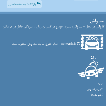
بازگشت به صفحه اصلی
نت واش
کارواش در محل - نت واش: تمیزی خودرو در کمترین زمان ، آسودگی خاطر در هر مکان
netwash.ir - تمام حقوق سایت نت واش محفوظ است
درباره ما
آگهی در نت واش
آرشیو نت واش