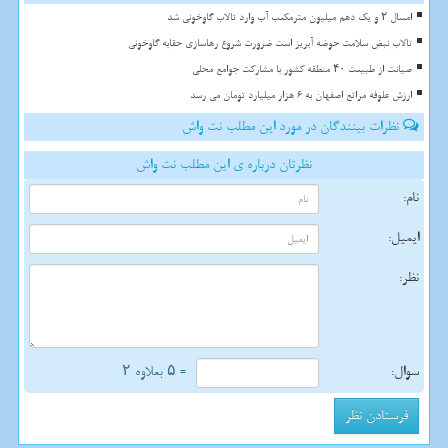
امسال ۲ و یک دهم میلیون مترمکعب آب وارد تالاب گاوخونی شد
تالاب نبض سلامت حوضه آبریز است ضرورت شروع رهاسازی حقابه گاوخونی
صیانت از طبیعت ۴۰ منطقه کشور با مشارکت جوامع محلی
ارزش علوفه مراتع اصفهان به 6 هزار میلیارد تومان می رسد
نظرات بینندگان در مورد این مطلب نت واش
نظرتان درباره ی این مطلب نت واش
نام:
ایمیل:
نظر:
سوال:
= ۵ بعلاوه ۲