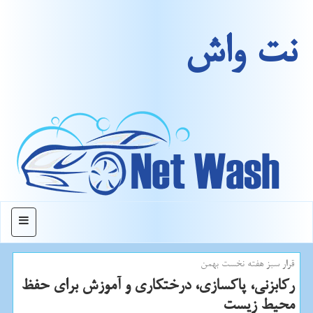
نت واش
منو
قرار سبز هفته نخست بهمن
ركابزنی، پاكسازی، درختكاری و آموزش برای حفظ
محیط زیست