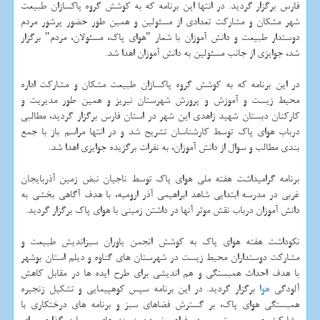
فارس برگزار گردید. در انتها این برنامه كه به كوشش گروه پاكسازان طبیعت
شهر مشكان و مشاركت تعدادی از مسئولین و همین طور حضور پرشور مردم
دوستدار طبیعت و دانش آموزان با شعار "هوای پاك، مسئولان، مردم" برگزار
شد، جوایزی از جانب مسئولین به دانش آموزان اهدا شد.
در این برنامه كه به كوشش گروه پاكسازان طبیعت مشكان و مشاركت اداره
محیط زیست و آموزش و پرورش شهرستان نیریز و همین طور مدیریت و
كاركنان دبستان شهید زاهدی این شهر در استان فارس برگزار گردید، مطالبی
درباب هوای پاك توسط كارشناسان تشریح شد و در انتها مراسم باز با جمع
بندی مطالب و سوال از دانش آموزان، به نفرات برگزیده جوایزی اهدا شد.
برنامه گرامیداشت هفته ملی هوای پاك توسط ناجیان نبض زمین آذربایجان
غربی در مدرسه ابتدایی شاهد ابراهیمی آذر ارومیه، با هدف آگاهی بخشی به
دانش آموزان درباب نقش موثر آنها در داشتن زمینی با هوای پاك برگزار گردید.
نكوداشت هفته هوای پاك به كوشش انجمن یاوران سبزاندیش طبیعت و
مشاركت دوستداران محیط زیست در شهرستان های گناوه و دیلم استان بوشهر
با هدف احداث همبستگی و هم اندیشی برای طرح ایده ها در مقابل كاهش
آلودگی
هوا
برگزار گردید. در این برنامه سپس كوهپیمایی و تشكیل زنجیره
همبستگی هوای پاك، بر گسترش فضاهای سبز و برنامه های درختكاری با