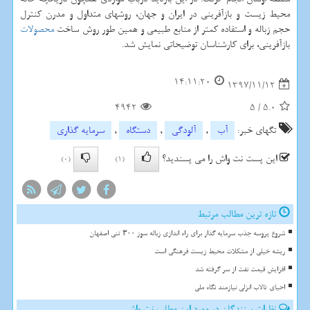
محیط زیست و بازآفرینی در ایران و جهان، روشهای متداول و مدرن كنترل
حجم زباله و استفاده كمتر از منابع طبیعی و همین طور روش ساخت
محصولات
بازآفرینی، برای كارشناسان توضیحاتی نمایش شد.
14:11:20
1397/11/12
4942
5
/
5.0
تگهای خبر:
آب
,
آلودگی
,
دستگاه
,
سرمایه گذاری
این پست نت واش را می پسندید؟
(0)
(1)
تازه ترین مطالب مرتبط
شروع پروسه جذب سرمایه گذار برای راه اندازی زباله سوز ۳۰۰ تنی اصفهان
ریشه خیلی از مشکلات محیط زیست فرهنگی است
افزایش قیمت نفت از سر گرفته شد
احیای تالاب انزلی نیازمند نگاه ملی
نظرات بینندگان در مورد این مطلب نت واش