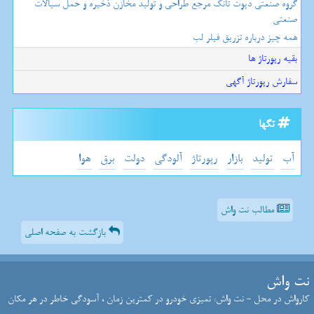
گروه صنعتی دپوت تانک مرجع طراحی و تولید مخازن ذخیره و حمل سیالات
صنعتی
همه چیز درباره تزریق فیلر لب
بقیه رپورتاژ ها
سفارش رپورتاژ آگهی
تگها
آب
تولید
بازار
رپورتاژ
آلودگی
دولت
برق
هوا
مطالب نت واش
بازگشت به صفحه اصلی
نت واش
کارواش در محل - نت واش: تمیزی خودرو در کمترین زمان ، آسودگی خاطر در هر مکان