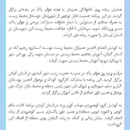
همایش پیاده روی خانوادگی همزمان با هفته هوای پاك در پلدختر برگزار
گردید. در این برنامه جمعیت قابل توجهی از شهروندان دوستدار محیط زیست
به همراه تعدادی از مسئولین با شعار خانواده، مشاركت مردمی و هوای پاك،
مسیر ورزشگاه شهید سرمالیان تا اداره حفاظت محیط زیست این شهرستان در
استان لرستان را بصورت پیاده طی كردند.
به كوشش اعضای انجمن همیاران محیط زیست موسسه آسمانرود رحیم آباد در
استان گیلان، آموزش مفاهیم محیط زیستی در دبستان شهید زكی پور این شهر
با رویكرد ترویج آموزش محیط زیستی صورت گرفت.
مراسم ویژه روز هوای پاك در مدرسه حضرت زینب شهر كیاشهر در استان گیلان
برگزار گردید. این برنامه با مشاركت كارگروه كودك و نوجوان انجمن بوم بانان
گیل و دیلم، شهرداری و شورای این شهر، رئیس منطقه و محیط بانان پارك ملی
بوجاق و همین طور تعدادی از دانش آموزان برگزار گردید.
به كوشش گروه كوهنوردی مهتاب كویر زرند در استان كرمان، برنامه كاشت بادام
كوهی و انغوزه (بومی منطقه) و همین طور پاكسازی مسیر كوهنوردی از زباله
انجام گرفت. بیابان زدایی و كمك به رشد گیاهان بومی منطقه از اهداف این
گروه است.