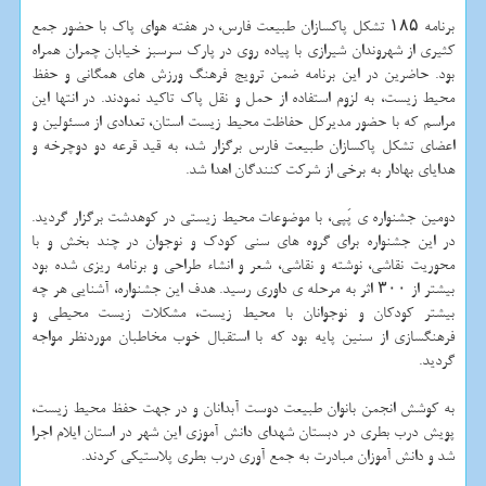
برنامه ۱۸۵ تشكل پاكسازان طبیعت فارس، در هفته هوای پاك با حضور جمع
كثیری از شهروندان شیرازی با پیاده روی در پارك سرسبز خیابان چمران همراه
بود. حاضرین در این برنامه ضمن ترویج فرهنگ ورزش های همگانی و حفظ
محیط زیست، به لزوم استفاده از حمل و نقل پاك تاكید نمودند. در انتها این
مراسم كه با حضور مدیركل حفاظت محیط زیست استان، تعدادی از مسئولین و
اعضای تشكل پاكسازان طبیعت فارس برگزار شد، به قید قرعه دو دوچرخه و
هدایای بهادار به برخی از شركت كنندگان اهدا شد.
دومین جشنواره ی پَپی، با موضوعات محیط زیستی در كوهدشت برگزار گردید.
در این جشنواره برای گروه های سنی كودك و نوجوان در چند بخش و با
محوریت نقاشی، نوشته و نقاشی، شعر و انشاء طراحی و برنامه ریزی شده بود
بیشتر از ۳۰۰ اثر به مرحله ی داوری رسید. هدف این جشنواره، آشنایی هر چه
بیشتر كودكان و نوجوانان با محیط زیست، مشكلات زیست محیطی و
فرهنگسازی از سنین پایه بود كه با استقبال خوب مخاطبان موردنظر مواجه
گردید.
به كوشش انجمن بانوان طبیعت دوست آبدانان و در جهت حفظ محیط زیست،
پویش درب بطری در دبستان شهدای دانش آموزی این شهر در استان ایلام اجرا
شد و دانش آموزان مبادرت به جمع آوری درب بطری پلاستیكی كردند.