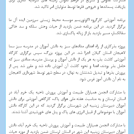
مشاركت عمومی و تسریع در فراهم نمودن زمینه های سرمایه گذاری برای
بازیافت پسماندها و خروجی فلرها توسط متولیان امر تاكید شد.
برنامه آموزشی كارگروه اكوتوریسم موسسه محیط زیستی سرزمین ایده آل ما
برگزار گردید. در این برنامه ضمن بازدید از حیات وحش سلكه و سد خاكی
سقالكسار، مسیر بازدید باز از زباله پاكسازی شد.
پروژه بذركاری از راه اهدای مدادهای سبز به دانش آموزان در مدرسه سبز سما
لاهیجان استان گیلان اجرا شد. در این پروژه بزرگ، سپس برگزاری كارگاه
آموزشی كاشت بذر، به هر یك از دانش آموزان و پرسنل مدرسه، مدادی سبز كه
حامل بذر بودند، اهدا و نحوه كاشت آن آموزش داده شد و مقرر شد پس از
پرورش بذرها و تبدیل شدنشان به نهال، در سطح شهر توسط شهرداری لاهیجان
به نام آن دانش آموز غرس شود.
با مشاركت انجمن همیاران طبیعت و آموزش پرورش ناحیه یك خرم آباد در
استان لرستان و به مناسبت هفته ملی هوای پاك، كارگاهی آموزشی برای دانش
آموزان دبیرستان زینبیه این شهرستان برگزار گردید كه در این كارگاه دانش
آموزان با موضوعاتی از قبیل انرژی های پاك و پنل های خورشیدی آشنا شدند.
با مشاركت انجمن همیاران طبیعت و آموزش پرورش ناحیه یك خرم آباد، دانش
آموزان دبیرستان زینبیه این شهر در استان لرستان ضمن بازدید از موزه حیات