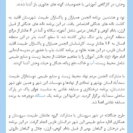
وحش، در كارگاهی آموزشی با خصوصیات گونه های جانوری باز آشنا شدند.
نود و هشتمین برنامه انجمن همیاران و پاكسازان طبیعت شهرستان اقلید به
كاشت دانه های جنگلی اختصاص یافت. در این برنامه دانه های جنگلی از قبیل
ارژن، بادام كوهی و گیاهان مرتعی شامل آنغوزه، سِكاله و كُما در ۶ هكتار از مراتع
منطقه گردش پذیر تنگ نباتی كاشته شد تا سطح كشت بذر در این منطقه
امسال به ۱۶ هكتار برسد. كارشناسان انجمن همیاران و پاكسازان طبیعت اقلید
استان فارس، در این هفته علاوه بر برنامه كاشت بذر، با حضور در مدرسه ابتدایی
امام جواد (ع)، دانش آموزان را با مفاهیم حفاظت از محیط زیست و منابع طبیعی
شامل محیط زیست،
آب
و خاك، دفع زباله، جنگل و حیات وحش آشنا كردند.
با مشاركت انجمن مردم نهاد محیط زیست و منابع طبیعی دوستداران طبیعت
سعدآباد استان بوشهر و تعدادی از نهادها و موسسات این شهر و همین طور شهر
دشتستان، برنامه درختكاری و مسابقه نقاشی به مناسبت هوای پاك در پارك
ساحلی سعدآباد برگزار گردید. در انتها این برنامه یك
دستگاه
دوچرخه به برنده
مسابقه نقاشی اهدا شد.
طرح جنگلانه در شهر سروستان با مشاركت گروه عاشقان طبیعت سروستان و
همكاری اداره منابع طبیعی این شهر در استان فارس انجام گرفت. در این برنامه
بذر درختان و گیاهان بومی از قبیل بادام كوهی، ارژن، چلال و گیاهان داروئی