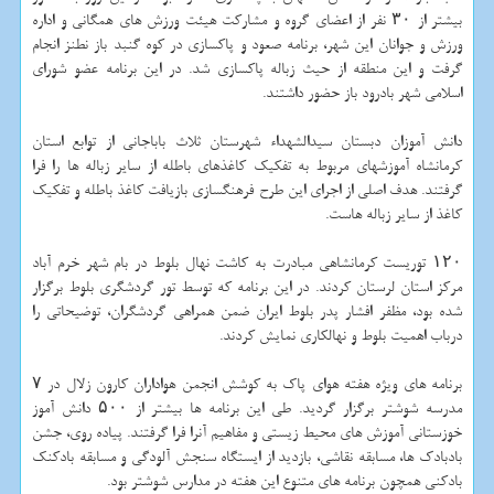
بیشتر از ۳۰ نفر از اعضای گروه و مشاركت هیئت ورزش های همگانی و اداره
ورزش و جوانان این شهر، برنامه صعود و پاكسازی در كوه گنبد باز نطنز انجام
گرفت و این منطقه از حیث زباله پاكسازی شد. در این برنامه عضو شورای
اسلامی شهر بادرود باز حضور داشتند.
دانش آموزان دبستان سیدالشهداء شهرستان ثلاث باباجانی از توابع استان
كرمانشاه آموزشهای مربوط به تفكیك كاغذهای باطله از سایر زباله ها را فرا
گرفتند. هدف اصلی از اجرای این طرح فرهنگسازی بازیافت كاغذ باطله و تفكیك
كاغذ از سایر زباله هاست.
۱۲۰ توریست كرمانشاهی مبادرت به كاشت نهال بلوط در بام شهر خرم آباد
مركز استان لرستان كردند. در این برنامه كه توسط تور گردشگری بلوط برگزار
شده بود، مظفر افشار پدر بلوط ایران ضمن همراهی گردشگران، توضیحاتی را
درباب اهمیت بلوط و نهالكاری نمایش كردند.
برنامه های ویژه هفته هوای پاك به كوشش انجمن هواداران كارون زلال در ۷
مدرسه شوشتر برگزار گردید. طی این برنامه ها بیشتر از ۵۰۰ دانش آموز
خوزستانی آموزش های محیط زیستی و مفاهیم آنرا فرا گرفتند. پیاده روی، جشن
بادبادك ها، مسابقه نقاشی، بازدید از ایستگاه سنجش آلودگی و مسابقه بادكنك
بادكنی همچون برنامه های متنوع این هفته در مدارس شوشتر بود.