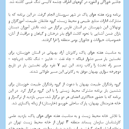
جاشیر خوراكی و انغوزه در كوههای اطراف چشمه لائیسی تنگ غیبی كاشته شد.
برنامه ویژه هفته هوای پاك در شهر سروستان انجام گرفت. در این برنامه كه با
مشاركت ادارات منابع طبیعی و محیط زیست، گروه عاشقان طبیعت، آموزگاران و
نونهالان این شهرستان در استان فارس برگزار می شد، دانش آموزان دبستان
باران ضمن آشنایی با نحوه كاشت انواع بذر درختان و گیاهان و مراقبت از آنان،
خصوصیات حیوانات و جانوران بومی منطقه را فرا گرفتند.
به مناسبت هفته هوای پاك، ركابزنان آزاد بهبهانی در استان خوزستان، برای
نخستین بار مسیر دشوار فیلگه - چاه نفت – خاییز - تنگ تكاب (دریاچه -
مسیر راه تخت) را ركاب زدند. این تیم ۷ نفره برای نخستین بار در تاریخ
دوچرخه سواری بهبهان موفق به ركابزنی این مسیر طولانی شدند.
گروه رفتگران طبیعت بهبهان با دعوت از گروه رفتگران طبیعت خوزستان برای
ششمین بار برنامه مشترك محیط زیستی را با این گروه برگزار كرد. در این
برنامه كه با حضور حداكثری اعضای هر دو برگزار شد، سپس بازدید از نرگسزار و
خانه هنرمندان بهبهان، پارك ساحلی خورسو (خارستان) از زباله پاكسازی شد.
با تلاش خانه محیط زیست و به مناسبت هفته هوای هوای پاك، بازدید علمی
كارشناسان سازمان پسماند منطقه ۳ تهران از خانه محیط زیست تهران در
منطقه اوشان انجام گرفت. در این بازدید درباب مواردی همچون تاریخچه خانه