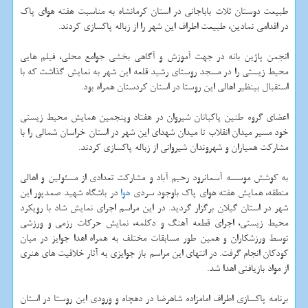
طبیعت دوستان ثلاث باباجانی در استان كرمانشاه به مناسبت هفته هوای پاك
در اقدامی نمادین، طبیعت اطراف این شهر را از زباله پاكسازی كردند.
انجمن پاژین بانه در جهت آموزش و آگاهی بخشی جوامع محلی، فیلم هایی
محیط زیستی را در مسجد روستای رشید قلعه این شهر به نمایش گذاشت كه با
استقبال بینظیر اهالی این روستا در استان كردستان همراه بود.
اعضای گروه طنین پاكبانان شیروان در هفتاد وپنجمین همایش محیط زیستی
خود مسیر میدان انقلاب تا میدان شهدای این شهر در استان خراسان شمالی را با
مشاركت همیاران و شهروندان شیروانی از زباله پاكسازی كردند.
به كوشش موسسه آسمانرود رحیم آباد و مشاركت تعدادی از مسئولین و اهالی
منطقه، همایش هفته هوای پاك باوجود سردی
هوا
در باشگاه شهید صمدپور این
شهر در استان گیلان برگزار گردید. در این مراسم اجرای نمایش شاد با رویكرد
محیط زیستی، اجرای قطعه آهنگ و دكلمه، نمایش حركات رزمی و ورزشی
توسط ورزشكاران و همین طور مسابقات مختلف به همراه اهدا جوایز در میان
كودكان انجام گرفت. در انتهای این مراسم باز جوایزی به آثار خلاقیت های هنری
از مواد بازیافتی اهدا شد.
برنامه پاكسازی اطراف امامزاده شاهرضا در دهچاه و ورودی این روستا در استان