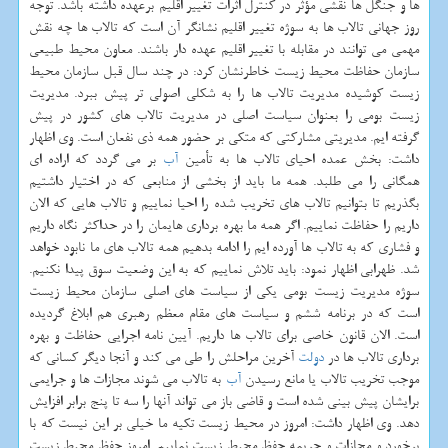
ها و جنگل ها نقشی مؤثر در كنترل اثرات تغییر اقلیم برعهده داشته باشد. توجه
روز جهانی تالاب ها به سوژه تغییر اقلیم نشانگر آن است كه تالاب ها چه نقش
مهمی می توانند در مقابله با تغییر اقلیم عهده دار باشند. معاون محیط طبیعی
سازمان حفاظت محیط زیست خاطرنشان كرد: در چند سال قبل سازمان محیط
زیست كوشیده مدیریت تالاب ها را به شكلی اصولی تر پیش ببرد. مدیریت
زیست بومی را بعنوان سیاست اصلی در مدیریت تالاب های كشور در پیش
گرفته ایم. مدیریتی مشاركتی كه متكی بر حضور همه ذی نفعان است. وی اظهار
داشت: بخش عمده احیای تالاب ها به تأمین
آب
بر می گردد كه اراده ای
همگانی را می طلبد. همه ما باید از بخشی از منابعی كه در اختیار داشتیم
بگذریم تا بتوانیم تالاب های تخریب شده را احیا نماییم و تالاب هایی كه الان
داریم را حفاظت نماییم. اگر همه ما بهره برداری هایمان را در حداكثر نگاه داریم
و فشاری كه به تالاب ها آورده ایم را ادامه بدهیم همه تالاب های ما نابود خواهد
شد. ظهرابی اظهار نمود: باید تلاش نماییم كه به این وضعیت سوق پیدا نكنیم.
سوژه مدیریت زیست بومی یكی از سیاست های اصلی سازمان محیط زیست
است كه در برنامه ششم و سیاست های مقام معظم رهبری هم ابلاغ گردیده
است. الان قانون خاصی برای تالاب ها داریم. آیین نامه اجرایی حفاظت و بهره
برداری تالاب ها در
دولت
آخرین مراحلش را طی می كند و آنجا دیگر كسانی كه
موجب تخریب تالاب یا مانع رسیدن
آب
به تالاب می شوند مجازات ها و جرایمی
برایشان پیش بینی شده است و قاضی باز می تواند آنها را سه تا پنج برابر افزایش
دهد. وی اظهار داشت: امروز در محیط زیست تكیه ما خیلی بر این نیست كه با
برخورد و مجازات و جریمه حفظ محیط زیست نماییم. امروز حفظ محیط زیست