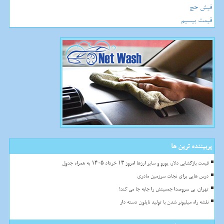
فیش حج
قیمت بیسیم
پربیننده ترین ها
قیمت بازگشایی دلار، یورو و سایر ارزها امروز ۱۳ خرداد ۱۴۰۵ به همراه جدول
درس هایی برای نجات سرزمین مادری
تهران، بی سروصدا جمعیتش را جابه جا می کند!
نقشه راه میلیونر شدن با تولید نایلون دسته دار