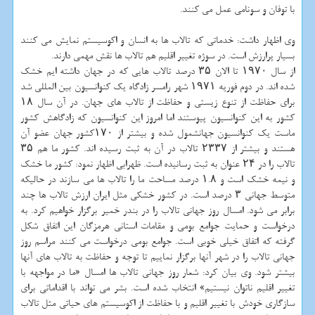
با توفان و سونامی عمل می كنند.
وی اظهار داشت: خدماتی كه تالاب ها به انسان و اكوسیستم نمایش می كنند
بسیار پرارزش است. در سوژه تغییر اقلیم هم تالاب ها نقش مهمی دارند.
از سال ۱۹۷۰ تا الان ۳۵ درصد تالاب هایی كه در جهان داشته ایم خشك
شده اند. در دوم فوریه ۱۹۷۱ شهر رامسر زادگاه یك كنوانسیون بین المللی شد
برای حفاظت از تنوع زیستی و حفاظت از تالاب های جهان. در آن سال ۱۸
كشور به این كنوانسیون پیوستند اما امروز این كنوانسیون كه زادگاهش كشور
ماست یك كنوانسیون جهانشمول شده و بیشتر از ۱۷۰كشور جهان عضو آن
هستند و بیشتر از ۲۳۳۷ تالاب در آن به ثبت رسیده اند. كشور ما هم ۳۵
تالاب را در ۲۴ عنوان به ثبت رسانیده است. ظهرابی اظهار نمود: كشور ما خشك
و نیمه خشك است و ۱.۸ درصد مساحت ما را تالاب ها می سازند در حالیكه
متوسط جهانی ۳ درصد است. در كشور خشكی مثل ایران ارزش تالاب ها چند
برابر می شود. امسال روز جهانی تالاب را در بندر خمیر برگزار خواهیم كرد. به
درخواست و حمایت جوامع بومی و مقامات استانی هرمزگان این اتفاق شكل
گرفته كه اتفاق خیلی خوبی است. جوامع بومی درخواست می كنند مراسم روز
جهانی تالاب را در شهر آنها برگزار نماییم تا توجه و حفاظت به تالاب های آنها
بیشتر شود. وی بیان كرد: شعار روز جهانی تالاب ها امسال «ما در مواجهه با
تغییر اقلیم ناتوان نیستیم» انتخاب شده است. بشر می تواند با اقداماتی برای
سازگاری خودش با تغییر اقلیم و با حفاظت از اكوسیستم های حیاتی مثل تالاب