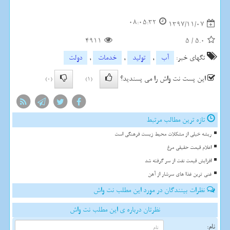
08:05:32
1397/11/07
4911
5
/
5.0
تگهای خبر:
آب
,
تولید
,
خدمات
,
دولت
این پست نت واش را می پسندید؟
(0)
(1)
تازه ترین مطالب مرتبط
ریشه خیلی از مشکلات محیط زیست فرهنگی است
اعلام قیمت حقیقی مرغ
افزایش قیمت نفت از سر گرفته شد
غنی ترین غذا های سرشار از آهن
نظرات بینندگان در مورد این مطلب نت واش
نظرتان درباره ی این مطلب نت واش
نام: