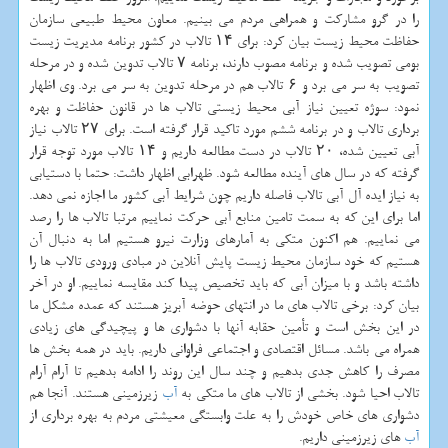
را در گرو مشاركت و همراهی مردم می بینیم. معاون محیط طبیعی سازمان
حفاظت محیط زیست بیان كرد: برای ۱۴ تالاب در كشور برنامه مدیریت زیست
بومی تصویب شده و برنامه مصوب دارند، برنامه ۷ تالاب تدوین شده و در مرحله
تصویب به سر می برد و ۶ تالاب هم در مرحله تدوین به سر می برد. وی اظهار
نمود: سوژه تعیین نیاز آبی محیط زیستی تالاب ها در قانون حفاظت و بهره
برداری تالاب و در برنامه ششم مورد تاكید قرار گرفته است. برای ۲۷ تالاب نیاز
آبی تعیین شده، ۲۰ تالاب در دست مطالعه داریم و ۱۴ تالاب مورد توجه قرار
گرفته كه در سال های آینده مطالعه شود. ظهرابی اظهار داشت: حتما با دستیابی
به نیاز ایده آل آبی تالاب فاصله داریم چون شرایط آبی كشور ما اجازه نمی دهد.
اما برای این كه به سمت تامین منابع آبی حركت نماییم مرتبا تالاب ها را رصد
می نماییم. هم اكنون متكی به آمارهای وزارت نیرو هستیم اما به دنبال آن
هستیم كه خود سازمان محیط زیست پایش آنلاین در مبادی ورودی تالاب ها را
داشته باشد و با میزان آبی كه باید تخصیص پیدا كند مقایسه نماییم. او در آخر
بیان كرد: برخی تالاب های ما در انتهای حوضه آبریز هستند كه عمده مشكل ما
در این بخش است و تأمین حقابه آنها با دشواری ها و پیچیدگی های زیادی
همراه می باشد. مسائل اقتصادی و اجتماعی فراوانی داریم. باید در همه بخش ها
مصرف را كاهش جدی بدهیم و چند سال این روند را ادامه بدهیم تا آرام آرام
تالاب احیا شود. بخشی از تالاب های ما متكی به
آب
زیرزمینی هستند. آنجا هم
دشواری های خاص خودش را به علت وابستگی معیشتی مردم به بهره برداری از
آب
های زیرزمینی داریم.