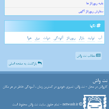
بقیه رپورتاژ ها
سفارش رپورتاژ آگهی
تگها
آب
تولید
بازار
رپورتاژ
آلودگی
دولت
برق
هوا
مطالب نت واش
بازگشت به صفحه اصلی
نت واش
کارواش در محل - نت واش: تمیزی خودرو در کمترین زمان ، آسودگی خاطر در هر مکان
netwash.ir - تمام حقوق سایت نت واش محفوظ است