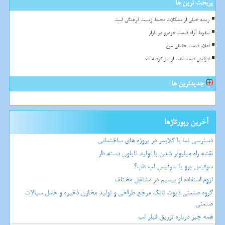
پربحث ترین ها
ریشه خیلی از مشکلات محیط زیست فرهنگی است
سقوط آزاد قیمت خودرو در بازار
اعلام قیمت حقیقی مرغ
افزایش قیمت نفت از سر گرفته شد
جدیدترین ها
آخرین رپورتاژها
دسترسی نما با کلایمر در پروژه های ساختمانی
نقشه راه میلیونر شدن با تولید نایلون دسته دار
سرفیس پرو یا سرفیس لپ تاپ؟
لزوم استفاده از بیسیم در مشاغل مختلف
گروه صنعتی دپوت تانک مرجع طراحی و تولید مخازن ذخیره و حمل سیالات
صنعتی
همه چیز درباره تزریق فیلر لب