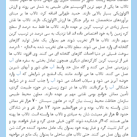
تالاب ها یكی از مهم ترین اكوسیستم های طبیعی به شمار می روند و ارزش
اكولوژیكی بسیار بالایی دارند. حمید ظهرابی اضافه كرد: تالاب ها بر مبنای
برآوردهای متخصصان ده برابر جنگل ها ارزش اكولوژیك دارند. تالاب ها نقش
بسیار زیادی در ترسیب كربن بر عهده دارند. تالاب ها فقط سه درصد از سطح
كره زمین را به خود اختصاص داده اند اما نزدیك به سی درصد در ترسیب كربن
سهم دارند. تالاب ها اگر تخریب شوند هم بعنوان یك عامل تولید گازهای
گلخانه ای وارد عمل می شوند. سطح تالاب های تخریب شده به اندازه ۱۰درصد
سوخت فسیلی در دنیا احداث گازهای گلخانه ای می كنند. وی افزود: تالاب ها
غیر از ترسیب كربن كاركردهای دیگری همچون تعادل بخشی به سفره های
آب
زیرزمینی عمل می كنند و گاه مثل حد واسط
آب
های شور و آبهای شیرین
عمل می كنند. تالاب ها می توانند مانند یك اسفنج در شرایطی كه
آب
وارد
حوضه آبریز می شود و سیلاب احداث می شود
آب
را جذب كنند و در شرایط
خشكالی
آب
را برگردانند. تالاب ها در تنوع زیستی، در حوزه طبیعت گردی،
تأمین معاش جوامع بومی نقشی مهم بر عهده دارند. معاون محیط طبیعی
سازمان حفاظت محیط زیست بیان كرد: در هامون سیستان ۷۰ هزار نفر معاش
شان وابسته به تالاب بوده و در هورالعظیم حدود ۱۲ هزار نفر و در شادگان
حدود ۵ هزار نفر معیشت شان به صیادی و تالاب ها وابسته است. تالاب ها پهنه
هایی هستند كه اگر خشكیده شوند كانون خیلی جدی گرد و غبار خواهند بود و
در كنار تثبیت گرد و غبار پهنه خود بعنوان یك عامل محدود كننده حركت شن
های روان عمل می كنند. حتی تالاب های ساحلی ما بعنوان یك مانع در مواجهه