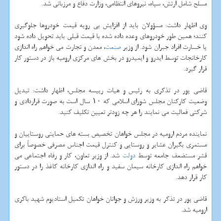
مسلح شامل ارتش، سپاه، نیروهای انتظامی، وزارت دفاع و مرزبانی شد.
وی اظهار داشت: مسؤولان باید از افزایش بی رویه قیمت خودروها جلوگیری
كنند؛ همین طور خودروهای وعده داده شده با قیمت قبلی باید تحویل داده شود
یا خسارت افراد جبران شود. از وزیر
صنعت
، معدن و تجارت می خواهم راه اندازی
كارخانجات توسط ایدرو و ایمیدرو در بخش های مركزی ارومیه باز در دستور كار
قرار گیرد.
قاضی پور در تذكری به رئیس و هیات رییسه مجلس، اظهار داشت: تبدیل
وضعیت كاركنان مجلس شورای اسلامی كه ۱۰ سال است به صورت قراردادی و
شركتی فعالیت می نمایند را هر چه زودتر تعیین تكلیف كنید.
نماینده مردم ارومیه در مجلس خواهان تخصیص بسته های حمایتی روستاییان و
مستمری بگیران عشایر و روستایی و كنترل قیمت اجناس مصرفی خصوصاً برای
قشر مستضعف جامعه توسط
دولت
شد. از وزیر تعاون، كار و رفاه اجتماعی می
خواهم راه اندازی كارخانه سیمان سفید و راه اندازی كارخانه كاغذ را در دستور
كار قرار دهد.
قاضی پور در تذكر به وزیر ورزش و جوانان خواهان تكمیل استادیوم شهید باكری
ارومیه شد.