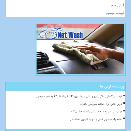
فیش حج
قیمت بیسیم
پربیننده ترین ها
قیمت بازگشایی دلار، یورو و سایر ارزها امروز ۱۳ خرداد ۱۴۰۵ به همراه جدول
درس هایی برای نجات سرزمین مادری
تهران، بی سروصدا جمعیتش را جابه جا می کند!
نقشه راه میلیونر شدن با تولید نایلون دسته دار