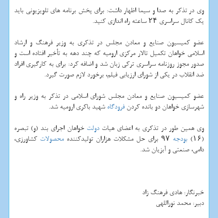
وی در تذكر به صدا و سیما اظهار داشت: برای پخش برنامه های تلویزیونی باید
یك كانال سراسری ۲۴ ساعته راه اندازی كنید.
عضو كمیسیون صنایع و معادن مجلس در تذكری به وزیر فرهنگ و ارشاد
اسلامی خواهان تكمیل تالار مركزی ارومیه كه چند دهه به تأخیر افتاده است و
صدور مجوز روزنامه سراسری تركی زبان شد و اضافه كرد: برای به كارگیری افراد
ضد انقلاب در یكی از شورای ارزیابی فیلم، برخورد لازم صورت گیرد.
عضو كمیسیون صنایع و معادن مجلس شورای اسلامی در تذكر به وزیر راه و
شهرسازی خواهان دو بانده كردن
فرودگاه
شهید باكری ارومیه شد.
وی همین طور در تذكری به اعضای هیات
دولت
خواهان اجرای بند (و) تبصره
(۱۶)
بودجه
۹۷ برای حل مشكلات هزاران تولیدكننده
محصولات
كشاورزی،
دامی، صنعتی و آبزیان شد.
خبرنگار: هادی فرهنگ زاد
دبیر: محمد نوراللهی