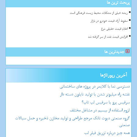
پربحث ترین ها
ریشه خیلی از مشکلات محیط زیست فرهنگی است
سقوط آزاد قیمت خودرو در بازار
اعلام قیمت حقیقی مرغ
افزایش قیمت نفت از سر گرفته شد
جدیدترین ها
آخرین رپورتاژها
دسترسی نما با کلایمر در پروژه های ساختمانی
نقشه راه میلیونر شدن با تولید نایلون دسته دار
سرفیس پرو یا سرفیس لپ تاپ؟
لزوم استفاده از بیسیم در مشاغل مختلف
گروه صنعتی دپوت تانک مرجع طراحی و تولید مخازن ذخیره و حمل سیالات
صنعتی
همه چیز درباره تزریق فیلر لب