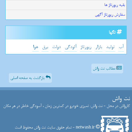
بقیه رپورتاژ ها
سفارش رپورتاژ آگهی
تگها
آب
تولید
بازار
رپورتاژ
آلودگی
دولت
برق
هوا
مطالب نت واش
بازگشت به صفحه اصلی
نت واش
کارواش در محل - نت واش: تمیزی خودرو در کمترین زمان ، آسودگی خاطر در هر مکان
netwash.ir - تمام حقوق سایت نت واش محفوظ است