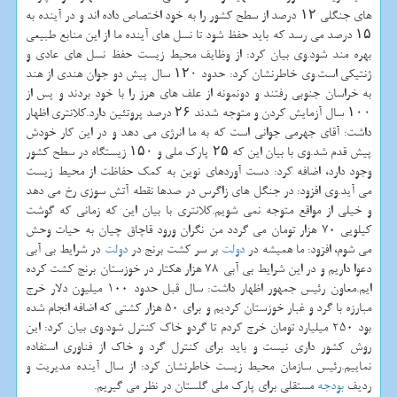
های جنگلی ۱۲ درصد از سطح كشور را به خود اختصاص داده اند و در آینده به
۱۵ درصد می رسد كه باید حفظ شود تا نسل های آینده ما از این منابع طبیعی
بهره مند شود.وی بیان كرد: از وظایف محیط زیست حفظ نسل های عادی و
ژنتیكی است.وی خاطرنشان كرد: حدود ۱۲۰ سال پیش دو جوان هندی از هند
به خراسان جنوبی رفتند و دونمونه از علف های هرز را با خود بردند و پس از
۱۰۰ سال آزمایش كردن و متوجه شدند ۲۶ درصد پروتئین دارد.كلانتری اظهار
داشت: آقای جهرمی جوانی است كه به ما انرژی می دهد و در این كار خودش
پیش قدم شد.وی با بیان این كه ۲۵ پارك ملی و ۱۵۰ زیستگاه در سطح كشور
وجود دارد، اضافه كرد: دست آوردهای نوین به كمك حفاظت از محیط زیست
می آید.وی افزود: در جنگل های زاگرس در صدها نقطه آتش سوزی رخ می دهد
و خیلی از مواقع متوجه نمی شویم.كلانتری با بیان این كه زمانی كه گوشت
كیلویی 70 هزار تومان می گردد من نگران ورود قاچاق چیان به حیات وحش
می شوم، افزود: ما همیشه در
دولت
بر سر كشت برنج در
دولت
در شرایط بی آبی
دعوا داریم و در این شرایط بی آبی 78 هزار هكتار در خوزستان برنج كشت كرده
ایم.معاون رئیس جمهور اظهار داشت: سال قبل حدود 100 میلیون دلار خرج
مبارزه با گرد و غبار خوزستان كردیم و برای 50 هزار كشتی كه اضافه انجام شده
بود 250 میلیارد تومان خرج كردم تا گردو خاك كنترل شود.وی بیان كرد: این
روش كشور داری نیست و باید برای كنترل گرد و خاك از فناوری استفاده
نماییم.رئیس سازمان محیط زیست خاطرنشان كرد: از سال آینده مدیریت و
ردیف
بودجه
مستقلی برای پارك ملی گلستان در نظر می گیریم.