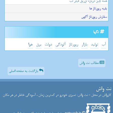
همه چیز درباره تزریق فیلر لب
بقیه رپورتاژ ها
سفارش رپورتاژ آگهی
تگها
آب
تولید
بازار
رپورتاژ
آلودگی
دولت
برق
هوا
مطالب نت واش
بازگشت به صفحه اصلی
نت واش
کارواش در محل - نت واش: تمیزی خودرو در کمترین زمان ، آسودگی خاطر در هر مکان