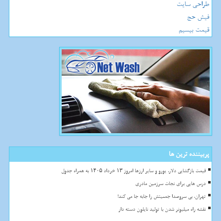
طراحی سایت
فیش حج
قیمت بیسیم
پربیننده ترین ها
قیمت بازگشایی دلار، یورو و سایر ارزها امروز ۱۳ خرداد ۱۴۰۵ به همراه جدول
درس هایی برای نجات سرزمین مادری
تهران، بی سروصدا جمعیتش را جابه جا می کند!
نقشه راه میلیونر شدن با تولید نایلون دسته دار