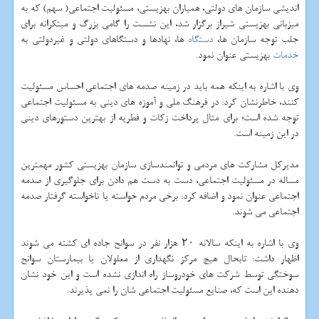
اندیشی سازمان های دولتی، همیاران بهزیستی، مسئولیت اجتماعی( سهم) كه به
میزبانی بهزیستی شیراز برگزار شد، این نشست را گامی بزرگ و مبتكرانه برای
جلب توجه سازمان ها،
دستگاه
ها، نهادها و دستگاهای دولتی و غیردولتی به
خدمات
بهزیستی عنوان نمود.
وی با اشاره به اینكه همه باید در زمینه صدمه های اجتماعی احساس مسئولیت
كنند، خاطرنشان كرد: در فرهنگ ملی و آموزه های دینی به مسئولیت اجتماعی
توجه شده است؛ برای مثال پرداخت زكات و فطریه از بهترین دستورهای دینی
در این زمینه است.
مدیركل مشاركت های مردمی و توانمندسازی سازمان بهزیستی كشور مهمترین
مساله در مسئولیت اجتماعی، دست به دست هم دادن برای جلوگیری از صدمه
اجتماعی عنوان نمود و اضافه كرد: برخی مردم خواسته یا ناخواسته گرفتار صدمه
اجتماعی می شوند.
وی با اشاره به اینكه سالانه ۲۰ هزار نفر در سوانح جاده ای كشته می شوند
اظهار داشت: تابحال هیچ مركز نگهداری از معلولان یا بیمارستان سوانح
سوختگی توسط شركت های خودروساز راه اندازی نشده است و این خود نشان
دهنده این است كه، صنایع مسئولیت اجتماعی شان را نمی پذیرند.