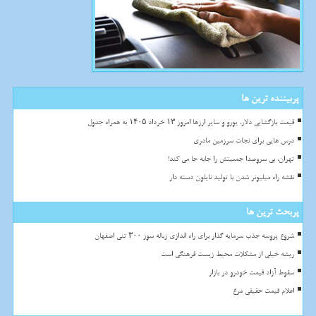
پربیننده ترین ها
قیمت بازگشایی دلار، یورو و سایر ارزها امروز ۱۳ خرداد ۱۴۰۵ به همراه جدول
درس هایی برای نجات سرزمین مادری
تهران، بی سروصدا جمعیتش را جابه جا می کند!
نقشه راه میلیونر شدن با تولید نایلون دسته دار
پربحث ترین ها
شروع پروسه جذب سرمایه گذار برای راه اندازی زباله سوز ۳۰۰ تنی اصفهان
ریشه خیلی از مشکلات محیط زیست فرهنگی است
سقوط آزاد قیمت خودرو در بازار
اعلام قیمت حقیقی مرغ