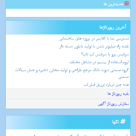
جدیدترین ها
آخرین رپورتاژها
دسترسی نما با کلایمر در پروژه های ساختمانی
نقشه راه میلیونر شدن با تولید نایلون دسته دار
سرفیس پرو یا سرفیس لپ تاپ؟
لزوم استفاده از بیسیم در مشاغل مختلف
گروه صنعتی دپوت تانک مرجع طراحی و تولید مخازن ذخیره و حمل سیالات
صنعتی
همه چیز درباره تزریق فیلر لب
بقیه رپورتاژ ها
سفارش رپورتاژ آگهی
تگها