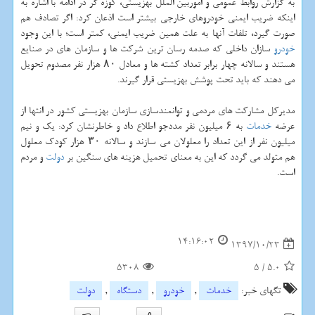
به گزارش روابط عمومی و اموربین الملل بهزیستی، كوزه گر در ادامه با اشاره به
اینكه ضریب ایمنی خودروهای خارجی بیشتر است اذعان كرد: اگر تصادف هم
صورت گیرد، تلفات آنها به علت همین ضریب ایمنی، كمتر است؛ با این وجود
خودرو
سازان داخلی كه صدمه رسان ترین شركت ها و سازمان های در صنایع
هستند و سالانه چهار برابر تعداد كشته ها و معادل ۸۰ هزار نفر مصدوم تحویل
می دهند كه باید تحت پوشش بهزیستی قرار گیرند.
مدیركل مشاركت های مردمی و توانمندسازی سازمان بهزیستی كشور در انتها از
عرضه
خدمات
به ۶ میلیون نفر مددجو اطلاع داد و خاطرنشان كرد: یك و نیم
میلیون نفر از این تعداد را معلولان می سازند و سالانه ۳۰ هزار كودك معلول
هم متولد می گردد كه این به معنای تحمیل هزینه های سنگین بر
دولت
و مردم
است.
14:16:02
1397/10/23
5308
5
/
5.0
تگهای خبر:
خدمات
,
خودرو
,
دستگاه
,
دولت