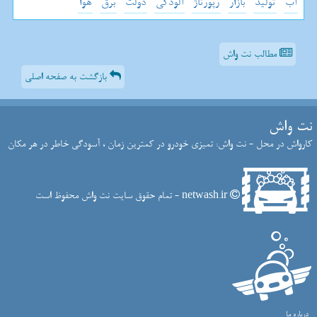
آب
تولید
بازار
رپورتاژ
آلودگی
دولت
برق
هوا
مطالب نت واش
بازگشت به صفحه اصلی
نت واش
کارواش در محل - نت واش: تمیزی خودرو در کمترین زمان ، آسودگی خاطر در هر مکان
netwash.ir - تمام حقوق سایت نت واش محفوظ است
درباره ما