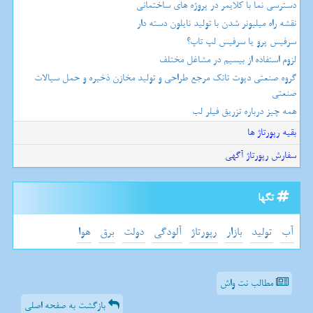
دسترسی نما با کلایمر در پروژه های ساختمانی
نقشه راه میلیونر شدن با تولید نایلون دسته دار
سرفیس پرو یا سرفیس لپ تاپ؟
لزوم استفاده از بیسیم در مشاغل مختلف
گروه صنعتی دپوت تانک مرجع طراحی و تولید مخازن ذخیره و حمل سیالات
صنعتی
همه چیز درباره تزریق فیلر لب
بقیه رپورتاژ ها
سفارش رپورتاژ آگهی
تگها
آب
تولید
بازار
رپورتاژ
آلودگی
دولت
برق
هوا
مطالب نت واش
بازگشت به صفحه اصلی