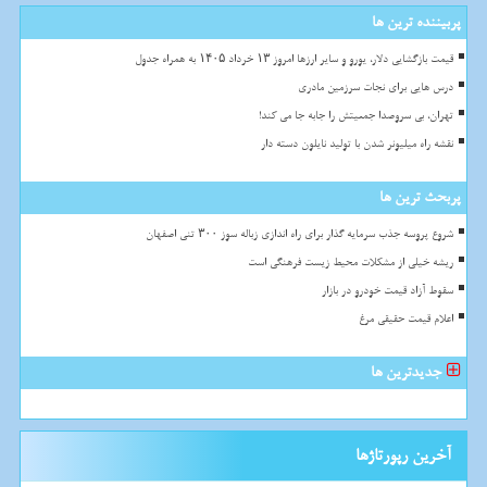
پربیننده ترین ها
قیمت بازگشایی دلار، یورو و سایر ارزها امروز ۱۳ خرداد ۱۴۰۵ به همراه جدول
درس هایی برای نجات سرزمین مادری
تهران، بی سروصدا جمعیتش را جابه جا می کند!
نقشه راه میلیونر شدن با تولید نایلون دسته دار
پربحث ترین ها
شروع پروسه جذب سرمایه گذار برای راه اندازی زباله سوز ۳۰۰ تنی اصفهان
ریشه خیلی از مشکلات محیط زیست فرهنگی است
سقوط آزاد قیمت خودرو در بازار
اعلام قیمت حقیقی مرغ
جدیدترین ها
آخرین رپورتاژها