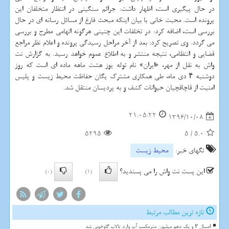
در حال پیگیری است، اظهار داشت: جرائم سنگینی در انتظار متخلفان این
پرونده است. محبت خانی با بیان اینكه مبحث فارغ از مسائل رسانه ای در حال
بررسی است، اضافه كرد: در تخلفات این چنینی هرگونه اتهامی مطرح و بررسی
می گردد. وی تصریح كرد: بعد از آخر مراحل رسیدگی پرونده و اعلام نظر مراجع
قضایی و انتظامی، نتیجه منتشر و به اطلاع عموم خواهد رسید. به گزارش نت
واش به نقل از مهر، «ایران» نام توله یوز هشت ماهه ماده ای است كه روز
دوشنبه ۴ دی ماه، طی همكاری مشترك یگان حفاظت محیط زیست و پلیس
امنیت از قاچاقچیان حیوانات كشف و به پردیسان منتقل شد.
21:05:22
1396/10/08
5295
5
/
5.0
تگهای خبر:
محیط زیست
این پست نت واش را می پسندید؟
(0)
(1)
تازه ترین مطالب مرتبط
امسال ۲ و یک دهم میلیون مترمکعب آب وارد تالاب گاوخونی شد