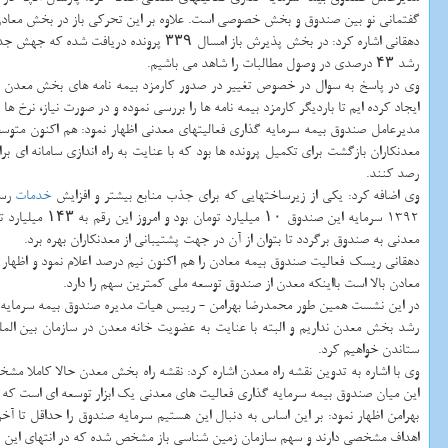
گفتمانی نو بین صندوق و بخش خصوصی است. علاوه بر این تحركی باز در بخش معادن 
دهقانی اشاره كرد: در بخش پذیرش باز امس
رشد ۴۳ درصدی در وصول مطالبات را شاهد می باشیم.
وی در پاسخ به سوال در خصوص تغییر در صدور كارمزد بیمه نامه های بخش معدن اش
ایجاد كرده ایم تا باردیگر كارمزد بیمه نامه ها را بررسی نموده و در صورت نیاز، نرخ ها
معدنكاران بازگشت برای تكمیل پرونده ها بود كه با عنایت به راه اندازی سامانه ا
رصد كنند.
وی اضافه كرد: یكی از زیرساختهایی كه برای جذب منابع بیشتر و افزایش
خدمات
رسا
معدنی به صندوق برگردد تا بتوان از آن در جهت پشتیبانی از معدنكاران بهره برد.
دهقانی ریسك فعالیت صندوق بیمه معادن را هم اكنون نیم درصد اعلام نمود و اظه
معادن بالا است بااینكه معدن از صندوق توسعه ملی كمترین سهم را دارد.
در این نشست همین طور محمدرضا بهرامن - رییس هیات مدیره صندوق بیمه سرمایه گذاری
ستاندن خواهیم كرد.
وی با اشاره به تدوین نقشه راه معدن اشاره كرد: نقشه راه بخش معدن حالا كاملا
این میان صندوق بیمه سرمایه گذاری فعالیت های معدنی یك ابزار توسعه ای است كه اگ
بهرامن اظهار نمود: بر این اساس به دنبال این هستیم سرمایه صندوق را حداقل تا آخر سال جاری به ۳۰۰ میلیارد تومان 
اهداف مشخصی دارند و سهم سازمان زمین شناسی باز مشخص شده كه در انتهای این برنا