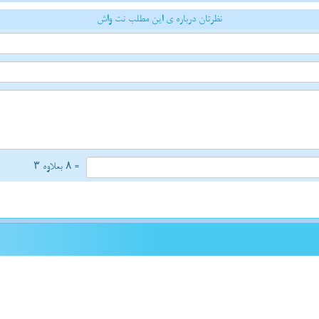
نظرتان درباره ی این مطلب نت واش
= ۸ بعلاوه ۳