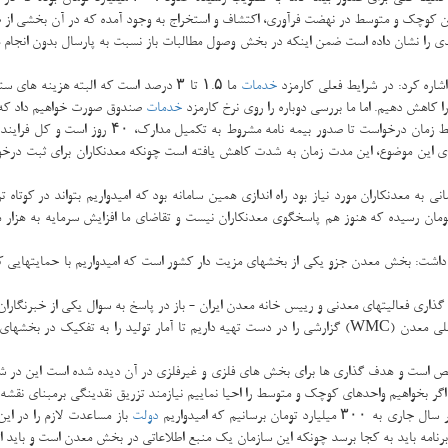
كوچك و متوسط در نهضت فرآوری، اكتشاف و استخراج به وجود آمده كه در آن بخشی از صدو
ال ۳۳۹ پرونده دریافت شده كه جهش جدی را نشان داده است ضمن اینكه در بخش وصول مطالبات باز نسبت به پارسا
اره كرد: در شرایط فعلی كارمزد
خدمات
ما ۱.۵ تا ۳ درصد است كه البته هزینه 
 را كاهش دهیم. اما ما بررسی دوباره را روی نرخ كارمزد
خدمات
صندوق صورت خواهیم داد كه ا
مدیرعامل صندوق بیمه سرمایه گذاری فعالیتهای معدنی
ی برای این موضوع، این مدت زمان به شدت كاهش یافته است چونكه معدنكاران برای ثبت درخ
نی به معدنكاران مورد نیاز بود راه اندازی همین سامانه بود كه امیدواریم بتواند در كوتا
ار داشت: بخش معدن جزو یكی از بخشهای مزیت دار كشور است كه امیدواریم با حمایتهایی
 فعالیتهای معدنی و رییس خانه معدن ایران - باز در پاسخ به سوال یكی از خبرنگاران در
رشد بخش معدن نداریم و البته با عنایت به عضویت خانه معدن در سازمان بین المللی معدن (WMC) گزارشی را در دس
 مشخص است و هدف گذاری ها برای بخش های فلزی و غیرفلزی در آن دیده شده است این در 
ر بخواهیم واحدهای كوچك و متوسط را احیا نماییم نیازمند تزریق نقدینگی برمبنای نقشه ر
برسانیم كه امیدواریم
دولت
باز مساعدت لازم را در ا
مه باید به كجا برسد چونكه این سازمان یك منبع اطلاعاتی در بخش معدن است و باید اثر