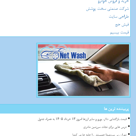
خرید و فروش خودرو
شرکت صنعتی سخت پوشش
طراحی سایت
فیش حج
قیمت بیسیم
پربیننده ترین ها
قیمت بازگشایی دلار، یورو و سایر ارزها امروز ۱۳ خرداد ۱۴۰۵ به همراه جدول
درس هایی برای نجات سرزمین مادری
تهران، بی سروصدا جمعیتش را جابه جا می کند!