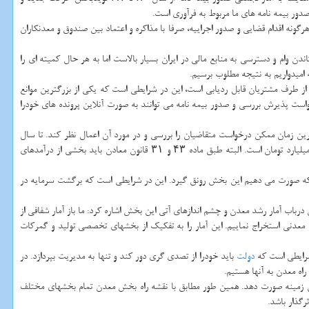
ر بیمه نامه های ما مربوط به فرآوری است.
ل بدون انجام هرگونه اقدام قضایی و صدور اجراییه، صرفا با مذاكره و اعتماد بین صندوق و معدنكاران
های ستاندن وام و دسترسی به منابع مالی در ایران بسیار بالاست اما به هر حال كمیته ای را
میدواریم به نتیجه مطلوب برسیم.
 اظهار نمود: هم اكنون متوسط زمان درخواست تا صدور بیمه نامه مشروط به تكمیل مدارك، ۴۰ روز است و كل فرایند از طرف مشتریان قابل ردیابی است، این در شرایطی است كه یكی از بزرگترین موانع
واست پذیرش بررسی و صدور بیمه نامه می توانند به صورت آنلاین پرونده های خودرا
ه ترین زمان ممكن درخواست متقاضیان را بررسی و در مورد آن اعمال نظر كند. تا سال
1392 سرمایه این صندوق ۱۰ میلیارد تومان بود و امروز این رقم به ۱۴۳ میلیارد تومان رسیده كه هنوز هم پاسخگوی معدنكاران نیست و تقاضای ما افزایش سرمایه به هزار میلیارد تومان است. البته طبق ماده ۴۳ و ۳۱ قانون معادن باید بخشی از درآمدهای
 كه صورت می دهیم این بخش رونق گیرد. این در شرایطی است كه برگشت سرمایه در
باب آمار رشد معدن و چشم اندازهای آتی این بخش اشاره كرد: ما باز آمار شفافی از
ت تهیه داریم تا آمار تولید را به تفكیك در بخشهای معدنی استخراج نماییم. این آمار را به تفكیك از بخشهای تخصصی تولید و گمركات
شرایطی است كه
دولت
باید خودرا از تصدی گری دور كند و تنها به مدیریت بپردازد. در
اه معدن به آنها هستیم.
ین زمینه صورت دهد. همین طور مطابق با نقشه راه بخش معدن تمام بخشهای مختلف
گذار باشد.