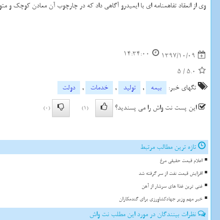
وی از انعقاد تفاهمنامه ای با ایمیدرو آگاهی داد كه در چارچوب آن معادن كوچك و مت
14:34:00
1397/10/09
5
/
5.0
تگهای خبر:
بیمه
,
تولید
,
خدمات
,
دولت
این پست نت واش را می پسندید؟
(0)
(1)
تازه ترین مطالب مرتبط
اعلام قیمت حقیقی مرغ
افزایش قیمت نفت از سر گرفته شد
غنی ترین غذا های سرشار از آهن
خبر مهم وزیر جهادکشاورزی برای گندمکاران
نظرات بینندگان در مورد این مطلب نت واش