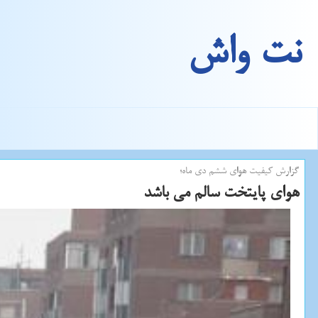
نت واش
گزارش كیفیت هوای ششم دی ماه؛
هوای پایتخت سالم می باشد