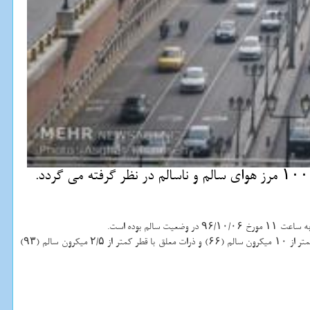
وی اضافه كرد: در این بازه زمانی وضعیت آلاینده منواكسیدكربن پاك (۲۹)، ازن پاك (۱۵)، دی اكسید نیتروژن سالم (۵۸)، دی اكسید گوگرد پاك (۱۳)، ذرات معلق با قطر كمتر از ۱۰ میكرون سالم (۶۶) و ذرات معلق با قطر كمتر از ۲/۵ میكرون سالم (۹۳)