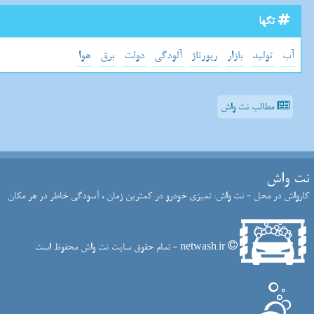
تگها
آب
تولید
بازار
رپورتاژ
آلودگی
دولت
برق
هوا
مطالب نت واش
نت واش
کارواش در محل - نت واش: تمیزی خودرو در کمترین زمان ، آسودگی خاطر در هر مکان
netwash.ir - تمام حقوق سایت نت واش محفوظ است