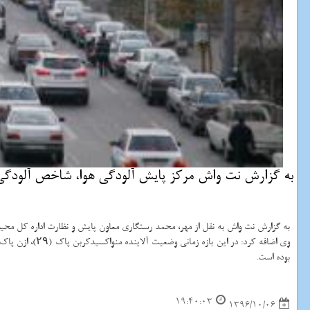
به گزارش نت واش مركز پایش آلودگی هوا، شاخص آلودگی هوای پایتخت را ۹۳ و در وضعیت «سالم» اعلام نمود. عدد ۱۰۰ مرز هوای
به گزارش نت واش به نقل از مهر، محمد رستگاری معاون پایش و نظارت اداره كل محیط زیست استان تهران اظهار داشت: وضعیت كی
بوده است.
19:40:03
1396/10/06