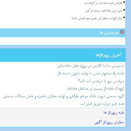
افزایش قیمت نفت از سر گرفته شد
غنی ترین غذا های سرشار از آهن
بازار گوشت منتظر این تغییر مهم قیمتی باشد!
جدیدترین ها
آخرین رپورتاژها
دسترسی نما با کلایمر در پروژه های ساختمانی
نقشه راه میلیونر شدن با تولید نایلون دسته دار
سرفیس پرو یا سرفیس لپ تاپ؟
لزوم استفاده از بیسیم در مشاغل مختلف
گروه صنعتی دپوت تانک مرجع طراحی و تولید مخازن ذخیره و حمل سیالات صنعتی
همه چیز درباره تزریق فیلر لب
بقیه رپورتاژ ها
سفارش رپورتاژ آگهی