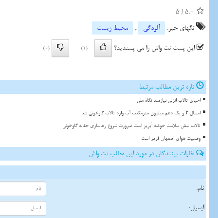
5
/
5.0
تگهای خبر:
آلودگی
,
محیط زیست
این پست نت واش را می پسندید؟
(0)
(1)
تازه ترین مطالب مرتبط
احیای تالاب انزلی نیازمند نگاه ملی
امسال ۲ و یک دهم میلیون مترمکعب آب وارد تالاب گاوخونی شد
تالاب نبض سلامت حوضه آبریز است ضرورت شروع رهاسازی حقابه گاوخونی
وضعیت هوای اصفهان قرمز است
نظرات بینندگان در مورد این مطلب نت واش
نام:
ایمیل: