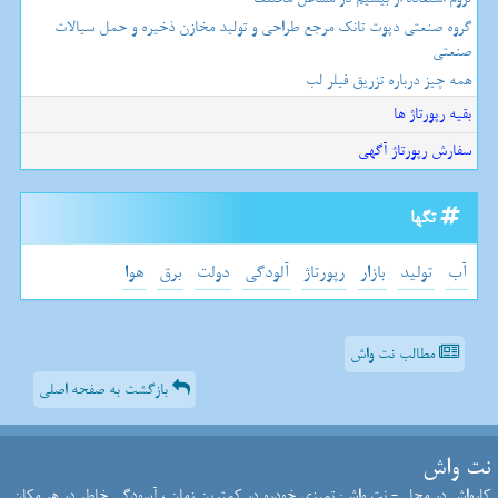
گروه صنعتی دپوت تانک مرجع طراحی و تولید مخازن ذخیره و حمل سیالات
صنعتی
همه چیز درباره تزریق فیلر لب
بقیه رپورتاژ ها
سفارش رپورتاژ آگهی
تگها
آب
تولید
بازار
رپورتاژ
آلودگی
دولت
برق
هوا
مطالب نت واش
بازگشت به صفحه اصلی
نت واش
کارواش در محل - نت واش: تمیزی خودرو در کمترین زمان ، آسودگی خاطر در هر مکان