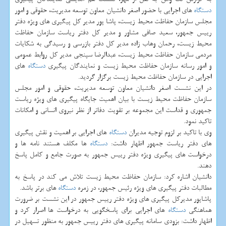
دستگاه
های اجرایی با حضور اصغر دانشیان معاون توسعه مدیریت، حقوقی و امور
مجلس سازمان حفاظت محیط زیست، پاشا پور مدیر كل پیگیری های ویژه دفتر
رییس جمهور، سعید صافی مشاور و مدیر كل دفتر ریاست سازمان حفاظت
محیط زیست، رحمان وهاب زاده مدیر كل دفتر بازرسی و رسیدگی به شكایات
مردمی سازمان حفاظت محیط زیست، عبدالرضا سپنجی مدیر كل روابط عمومی
و امور رسانه سازمان حفاظت محیط زیست و نمایندگان پیگیری
دستگاه
های
اجرایی در سازمان حفاظت محیط زیست برگزار گردید.
در این نشست اصغر دانشیان معاون توسعه مدیریت، حقوقی و امور مجلس
سازمان حفاظت محیط زیست با بیان اهمیت جایگاه پیگیری های ویژه ریاست
جمهوری و قداست این مجموعه بر تقویت دفاتر از نظر نیروی انسانی و امكانات
تاكید نمود.
وی با تاكید بر لزوم توجیه مدیران
دستگاه
های اجرایی بر اهمیت و نقش پیگیری
های دفتر ریاست جمهور اظهار داشت:
دستگاه
ها مكلف هستند نامه ها و
درخواست های پیگیری ویژه دفتر رییس جمهور به صورت جامع و كامل پاسخ
دهند.
دانشیان اشاره كرد: سازمان حفاظت محیط زیست تلاش می كند در پاسخ به
مطالبات دفتر پیگیری های ویژه رئیس جمهور، در زمره
دستگاه
های برتر باشد.
پاشاپور مدیركل پیگیری های ویژه دفتر رییس جمهور در این نشست بر ضرورت
هماهنگی
دستگاه
های اجرایی برای پاسخگویی به درخواست ها اصرار كرد و
اظهار داشت: بزودی سامانه پیگیری های دفتر رییس جمهور به منظور تسهیل در