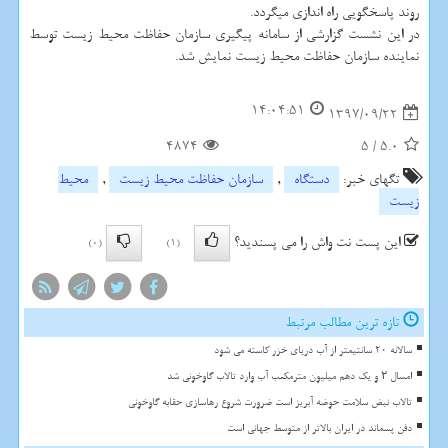
روند پاسخگویی راه اندازی میگردد.
در این نشست گزارشی از سامانه پیگیری سازمان حفاظت محیط زیست توسط
نماینده سازمان حفاظت محیط زیست نمایش شد.
14:04:51
1397/09/22
4874
5
/
5.0
تگهای خبر:
دستگاه
,
سازمان حفاظت محیط زیست
,
محیط
زیست
این پست نت واش را می پسندید؟
(0)
(1)
تازه ترین مطالب مرتبط
سالانه 20 سانتیمتر از آب دریای خزر کاسته می شود
امسال ۲ و یک دهم میلیون مترمکعب آب وارد تالاب گاوخونی شد
تالاب نبض سلامت حوضه آبریز است ضرورت شروع رهاسازی حقابه گاوخونی
دفن پسماند در ایران بالاتر از متوسط جهانی است