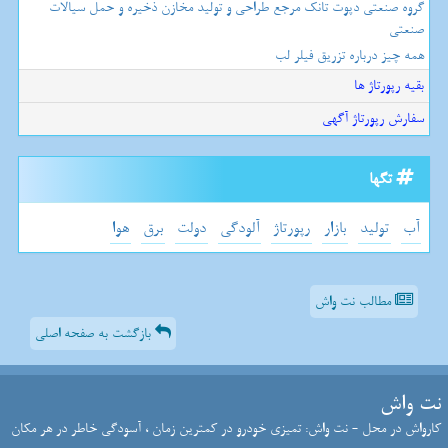
گروه صنعتی دپوت تانک مرجع طراحی و تولید مخازن ذخیره و حمل سیالات
صنعتی
همه چیز درباره تزریق فیلر لب
بقیه رپورتاژ ها
سفارش رپورتاژ آگهی
تگها
آب
تولید
بازار
رپورتاژ
آلودگی
دولت
برق
هوا
مطالب نت واش
بازگشت به صفحه اصلی
نت واش
کارواش در محل - نت واش: تمیزی خودرو در کمترین زمان ، آسودگی خاطر در هر مکان