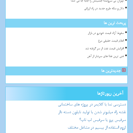
تهران، بی سروصدا جمعیتش را جابه جا می کند!
دلار و سکه طرح جدید در راه ارزانی
پربحث ترین ها
سقوط آزاد قیمت خودرو در بازار
اعلام قیمت حقیقی مرغ
افزایش قیمت نفت از سر گرفته شد
غنی ترین غذا های سرشار از آهن
جدیدترین ها
آخرین رپورتاژها
دسترسی نما با کلایمر در پروژه های ساختمانی
نقشه راه میلیونر شدن با تولید نایلون دسته دار
سرفیس پرو یا سرفیس لپ تاپ؟
لزوم استفاده از بیسیم در مشاغل مختلف