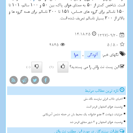
است. شاخص كمتر از ۵۰ به معنای هوای پاك، بین ۵۰ و ۱۰۰ سالم، ۱۰۱ تا
۱۵۰ ناسالم برای گروه های حساس، ۱۵۱ تا ۲۰۰ ناسالم برای همه گروه ها و
بالاتر از ۲۰۰ بسیار ناسالم تعریف شده است.
14:18:35
1397/09/20
4845
5
/
5.0
تگهای خبر:
آلودگی
,
هوا
این پست نت واش را می پسندید؟
(0)
(1)
تازه ترین مطالب مرتبط
احیای تالاب انزلی نیازمند نگاه ملی
وضعیت هوای اصفهان قرمز است
جزئیات شهادت ۳ عضو خانواده یک محیط بان در حمله دشمن آمریکایی
وضعیت هوای اصفهان و 3 شهر مجاور قرمز شد
نظرات بینندگان در مورد این مطلب نت واش