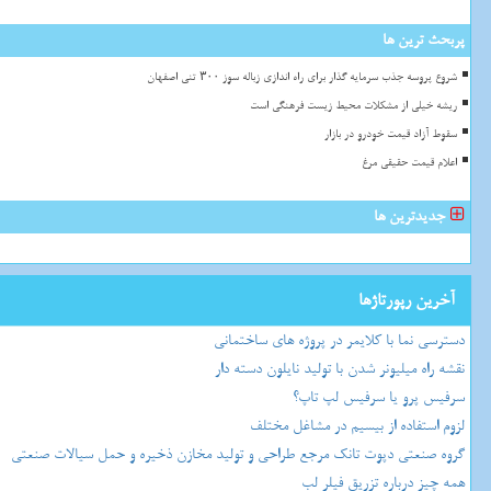
پربحث ترین ها
شروع پروسه جذب سرمایه گذار برای راه اندازی زباله سوز ۳۰۰ تنی اصفهان
ریشه خیلی از مشکلات محیط زیست فرهنگی است
سقوط آزاد قیمت خودرو در بازار
اعلام قیمت حقیقی مرغ
جدیدترین ها
آخرین رپورتاژها
دسترسی نما با کلایمر در پروژه های ساختمانی
نقشه راه میلیونر شدن با تولید نایلون دسته دار
سرفیس پرو یا سرفیس لپ تاپ؟
لزوم استفاده از بیسیم در مشاغل مختلف
گروه صنعتی دپوت تانک مرجع طراحی و تولید مخازن ذخیره و حمل سیالات صنعتی
همه چیز درباره تزریق فیلر لب