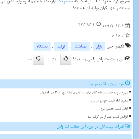
تصریح كرد: حدود ۲۰ سال است كه
محصولات
تراریخته با حجم انبوه وارد كشور می
نیستند و تنها نگران تولید آن هستند؟
23:48:42
1397/09/16
5
/
5.0
تگهای خبر:
بازار
,
بهداشت
,
تولید
,
دستگاه
این پست نت واش را می پسندید؟
(0)
(1)
تازه ترین مطالب مرتبط
شروع پروسه جذب سرمایه گذار برای راه اندازی زباله سوز ۳۰۰ تنی اصفهان
سقوط آزاد قیمت خودرو در بازار
اعلام قیمت حقیقی مرغ
افزایش قیمت نفت از سر گرفته شد
نظرات بینندگان در مورد این مطلب نت واش