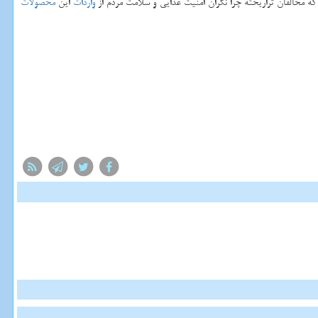
كه مخالفان تراریخته چرا نگران امنیت غذایی و سلامت مردم از
واردات
این
محصولات