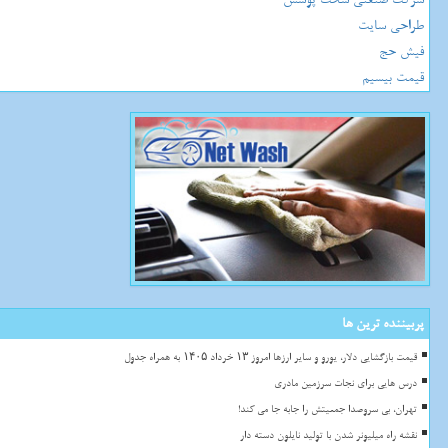
طراحی سایت
فیش حج
قیمت بیسیم
پربیننده ترین ها
قیمت بازگشایی دلار، یورو و سایر ارزها امروز ۱۳ خرداد ۱۴۰۵ به همراه جدول
درس هایی برای نجات سرزمین مادری
تهران، بی سروصدا جمعیتش را جابه جا می کند!
نقشه راه میلیونر شدن با تولید نایلون دسته دار