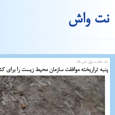
نت واش
یك مقام مسئول خبر داد؛
پنبه تراریخته موافقت سازمان محیط زیست را برای ك