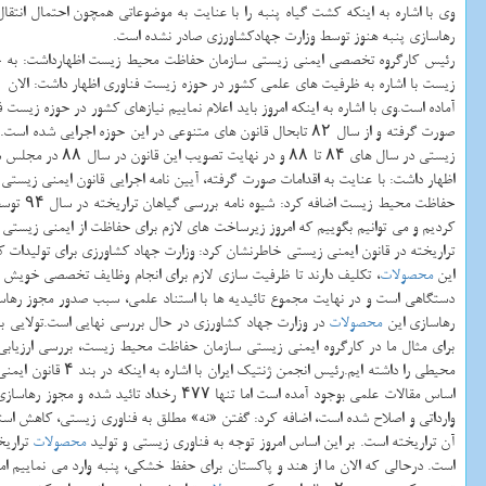
وی با اشاره به اینكه كشت گیاه پنبه را با عنایت به موضوعاتی همچون احتمال انتق
رهاسازی پنبه هنوز توسط وزارت جهادكشاورزی صادر نشده است.
رئیس كارگروه تخصصی ایمنی زیستی سازمان حفاظت محیط زیست اظهارداشت: به ج
زیست با اشاره به ظرفیت های علمی كشور در حوزه زیست فناوری اظهار داشت: الان ۸۰ دانشگاه و مركز علمی در حوزه زیست فناوری به تربیت دانشجو می پردازند و ظرفیت ها و زیرساخت های علمی و فنی كشور برای تحقیق، تولید و
آماده است.وی با اشاره به اینكه امروز باید اعلام نماییم نیازهای كشور در حوزه زیست ف
كردیم و می توانیم بگوییم كه امروز زیرساخت های لازم برای حفاظت از ایمنی زیستی را
تراریخته در قانون ایمنی زیستی خاطرنشان كرد: وزارت جهاد كشاورزی برای تولیدات 
این
محصولات
، تكلیف دارند تا ظرفیت سازی لازم برای انجام وظایف تخصصی خویش ر
دستگاهی است و در نهایت مجموع تائیدیه ها با استناد علمی، سبب صدور مجوز رها
رهاسازی این
محصولات
در وزارت جهاد كشاورزی در حال بررسی نهایی است.تولایی با اش
برای مثال ما در كارگروه ایمنی زیستی سازمان حفاظت محیط زیست، بررسی ارزیابی
اساس مقالات علمی بوجود آمده است اما تنها ۴۷۷ رخداد تائید شده و مجوز رهاسازی گرفته اند؛ این مورد نشان داده است تضمین بهره برداری از
وارداتی و اصلاح شده است، اضافه كرد: گفتن «نه» مطلق به فناوری زیستی، كاهش استفاده ۹۰ درص
آن تراریخته است. بر این اساس امروز توجه به فناوری زیستی و تولید
محصولات
تراریخ
است. درحالی كه الان ما از هند و پاكستان برای حفظ خشكی، پنبه وارد می نماییم اما