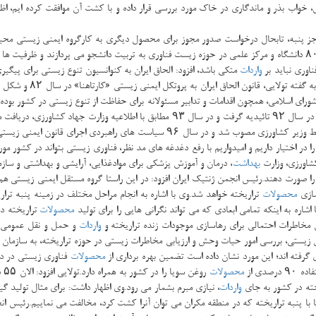
ال، خواب بذر و ماندگاری در خاك مورد بررسی قرار داده و با كشت آن موافقت كرده ایم،
ز پنبه، تابحال درخواست صدور مجوز برای محصول دیگری به كارگروه ایمنی زیستی م
ناوری نباید بر
واردات
متكی باشد، افزود: الحاق ایران به كنوانسیون تنوع زیستی برای پیگ
اظهار داشت: با عنایت به اقدامات صورت گرفته، آیین نامه اجرایی قانون ایمنی زیستی در سال
 در اختیار داریم و امیدواریم با رفع دغدغه های مد نظر، فناوری زیستی بتواند در كشور مور
كشاورزی، وزارت
بهداشت
، درمان و آموزش پزشكی برای موادغذایی، آرایشی و بهداشتی و
ا صورت دهند.رئیس انجمن ژنتیك ایران افزود: در این راستا گروه مستقل ایمنی زیستی ه
سازی
محصولات
تراریخته خواهد شد.وی با اشاره به انجام مراحل مختلف در زمینه پنبه ترا
اره به اینكه تمامی ابعادی كه می تواند نگرانی هایی را برای تولید
محصولات
تراریخته در
 مخاطرات احتمالی برای رهاسازی موجودات زنده تراریخته و
واردات
و حمل و نقل عمومی م
محصولات
فناوری زیستی در درج
دی از
محصولات
روغن سویا را در كشور به همراه دارد.تولایی افزود: الان ۵۵ درصد سبد كالری غذایی ما با استفاده از
ته در كشور به جای
واردات
، نیازی مبرم بشمار می رود.وی اظهار داشت: برای مثال تولید گ
 با پنبه تراریخته كه در منطقه مكران می توان آنرا كشت كرد، مخالفت می نماییم.رئیس انج