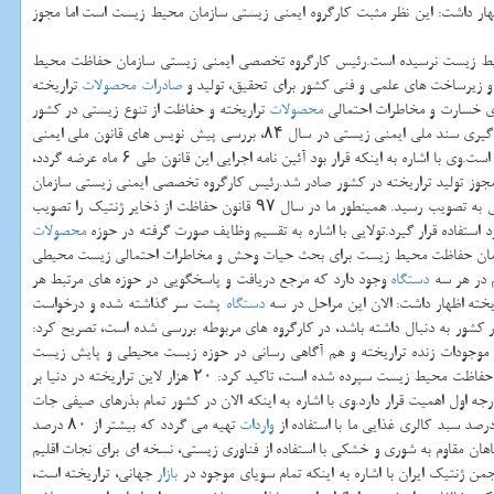
 اظهار داشت: این نظر مثبت كارگروه ایمنی زیستی سازمان محیط زیست است اما مجوز
حیط زیست نرسیده است.رئیس كارگروه تخصصی ایمنی زیستی سازمان حفاظت محیط
صادرات
محصولات
تراریخته
یری خسارت و مخاطرات احتمالی
محصولات
تراریخته و حفاظت از تنوع زیستی در كشور
صورت گرفته و از سال ۸۲ تابحال قانون های متنوعی در این حوزه اجرایی شده است.به گفته تولایی، قانون الحاق ایران به پروتكل ایمنی زیستی «كارتاهنا» در سال ۸۲ و شكل گیری سند ملی ایمنی زیستی در سال ۸۴، بررسی پیش نویس های قانون ملی ایمنی
زیستی در سال های ۸۴ تا ۸۸ و در نهایت تصویب این قانون در سال ۸۸ در مجلس شورای اسلامی، همچون اقدامات و تدابیر مسئولانه برای حفاظت از تنوع زیستی در كشور بوده است.وی با اشاره به اینكه قرار بود آئین نامه اجرایی این قانون طی ۶ ماه عرضه گردد،
 ۹۲ تائیدیه گرفت و در سال ۹۳ مطابق با اطلاعیه وزارت جهاد كشاورزی، دریافت مجوز تولید تراریخته در كشور صادر شد.رئیس كارگروه تخصصی ایمنی زیستی سازمان
حفاظت محیط زیست اضافه كرد: شیوه نامه بررسی گیاهان تراریخته در سال ۹۴ توسط وزیر كشاورزی مصوب شد و در سال ۹۶ سیاست های راهبردی اجرای قانون ایمنی زیستی به تصویب رسید. همینطور ما در سال ۹۷ قانون حفاظت از ذخایر ژنتیك را تصویب
د استفاده قرار گیرد.تولایی با اشاره به تقسیم وظایف صورت گرفته در حوزه
محصولات
 سازمان حفاظت محیط زیست برای بحث حیات وحش و مخاطرات احتمالی زیست محیطی
م در هر سه
دستگاه
وجود دارد كه مرجع دریافت و پاسخگویی در حوزه های مرتبط هر
ریخته اظهار داشت: الان این مراحل در سه
دستگاه
پشت سر گذاشته شده و درخواست
 كشور به دنبال داشته باشد، در كارگروه های مربوطه بررسی شده است، تصریح كرد:
وجودات زنده تراریخته و هم آگاهی رسانی در حوزه زیست محیطی و پایش زیست
محیطی را داشته ایم.رئیس انجمن ژنتیك ایران با اشاره به اینكه در بند ۴ قانون ایمنی زیستی، بررسی امور حیات وحش و ارزیابی مخاطرات زیستی در حوزه تراریخته، به سازمان حفاظت محیط زیست سپرده شده است، تاكید كرد: ۲۰ هزار لاین تراریخته در دنیا بر
ه اول اهمیت قرار دارد.وی با اشاره به اینكه الان در كشور تمام بذرهای صیفی جات
واردات
تهیه می گردد كه بیشتر از ۸۰ درصد
یاهان مقاوم به شوری و خشكی با استفاده از فناوری زیستی، نسخه ای برای نجات اقلیم
من ژنتیك ایران با اشاره به اینكه تمام سویای موجود در
بازار
جهانی، تراریخته است،