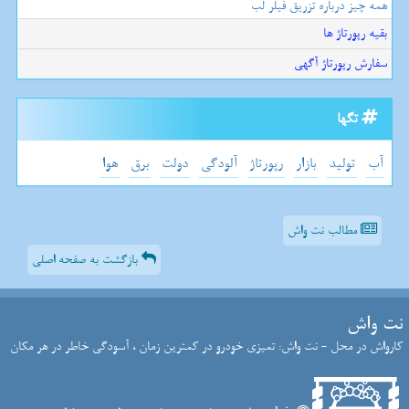
همه چیز درباره تزریق فیلر لب
بقیه رپورتاژ ها
سفارش رپورتاژ آگهی
تگها
آب
تولید
بازار
رپورتاژ
آلودگی
دولت
برق
هوا
مطالب نت واش
بازگشت به صفحه اصلی
نت واش
کارواش در محل - نت واش: تمیزی خودرو در کمترین زمان ، آسودگی خاطر در هر مکان