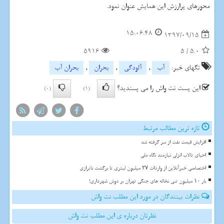
محورهای پرارزش این همایش عنوان نمود.
15:06:48
1397/09/15
5916
5
/
5.0
تگهای خبر:
آب
,
آلودگی
,
بحران
,
بحران آب
این پست نت واش را می پسندید؟
(0)
(1)
تازه ترین مطالب مرتبط
افزایش قیمت نفت از سر گرفته شد
احیای تالاب انزلی نیازمند نگاه ملی
اختصاصی خبرآنلاین از واردات ۲۷ میلیون لیتری تا برگشت ناترازی
بار ۱۰ میلیون تنی نخاله های جنگی تهران بر دوش شهرداری!
نظرات بینندگان در مورد این مطلب نت واش
نظرتان درباره ی این مطلب نت واش