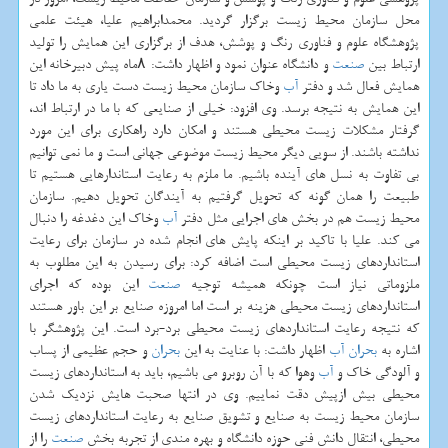
محل سازمان محیط زیست برگزار گردید. محمدابراهیم علیا، هیئت علمی
پژوهشگاه علوم و فناوری رنگ و پوشش، هدف از برگزاری این همایش را تولید
ارتباط بین
صنعت
و دانشگاه عنوان نمود و اظهار داشت: ۸ماه پیش دبیرخانه این
همایش فعال شد و دفتر
آب
وخاك سازمان محیط زیست دست یاری به ما داد تا
این همایش به نتیجه برسد. وی افزود: خیلی از صنایعی كه با ما در ارتباط اند،
گرفتار مشكلات زیست محیطی هستند و امكان دارد راهكاری برای این مورد
نداشته باشند. از سویی دیگر محیط زیست موضوعی جهانی است و ما نمی توانیم
بی تفاوت به نسل های آینده باشیم. ما ملزم به رعایت استاندارهایی هستیم تا
طبیعت را همان گونه كه تحویل گرفتیم به آیندگان تحویل دهیم. سازمان
محیط زیست هم در بخش های اجرایی مثل دفتر
آب
وخاك این دغدغه را دنبال
می كند. علیا با تاكید بر اینكه پایش های انجام شده در سازمان برای رعایت
استانداردهای زیست محیطی است اضافه كرد: برای رسیدن به این مطلوب به
ملزوماتی نیاز است چونكه همیشه توجیه
صنعت
این بوده كه اجرای
استانداردهای زیست محیطی هزینه بر است اما امروزه صنایع بر این باور هستند
كه نتیجه رعایت استانداردهای زیست محیطی برد-برد است. این پژوهشگر با
اشاره به
بحران
آب
اظهار داشت: با عنایت به این
بحران
و حجم عظیمی از پساب
و آلودگی خاك و
آب
وهوا كه با آن روبرو می باشیم، باید به استانداردهای زیست
محیطی بیش ازپیش دقت نماییم. وی در انتها صحبت هایش نزدیك شدن
سازمان محیط زیست به صنایع و تشویق صنایع به رعایت استانداردهای زیست
محیطی، انتقال دانش فنی حوزه دانشگاه و بهره مندی از تجربه بخش
صنعت
را از