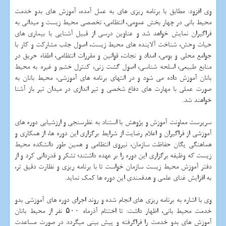
وی افزود: مطابق با برنامه ریزی های به عمل آمده، آموزش های بدو خدمت
محیط بانی در چهار بخش عمومی، انتظامی، تخصصی محیط زیست و میدانی به
فراگیران نمایش خواهد شد و عناوین درسی از قبیل آشنایی با بیماری های
حیات وحش، شناخت آلاینده های محیط زیست، اصول جلب مشاركت و كار با
جوامع محلی و بومی، امداد و نجات، قوانین و مقررات انتظامی، اطفاء حریق در
منابع طبیعی، اسلحه شناسی، اصول گشت زنی، كنترل خشم و غیره به محیط
بانان آموزش داده می شود و در انتهای برنامه های آموزشی، محیط بانان به
صورت عملی با مهارت های دفاع شخصی و تیر اندازی در میدان تیر باز آشنا
خواهند شد.
سرپرست معاونت آموزش و پژوهش با استناد به نظرسنجی و ارزشیابی دوره های
آموزشی از فراگیران و اعلام رضایت از شرایط برگزاری این دوره ها، از همكاری و
هماهنگی یگان حفاظت سازمان، نیروی انتظامی و همین طور دانشكده محیط
زیست كه وظیفه برگزاری این دوره را بر عهده داشتند؛ تشكر و قدردانی كرد و از
دفتر آموزش محیط زیست سازمان خواست تا با برنامه ریزی و نظارت دقیق تر،
به افزایش غنای علمی و هدفمندی این دوره ها كمك نماید.
وی با اشاره به برنامه ریزی های انجام شده و روند اجرای دوره های آموزشی بدو
خدمت محیط بانی، اظهار داشت: تا اختتام آذرماه ۵۰۰ نفر از محیط بانان
آموزش های بدو خدمت را فراگرفته و پیش بینی میگردد در صورت مساعدت