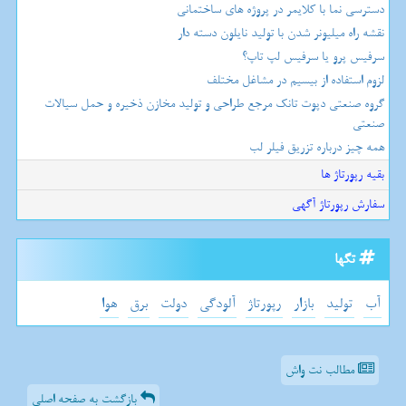
دسترسی نما با کلایمر در پروژه های ساختمانی
نقشه راه میلیونر شدن با تولید نایلون دسته دار
سرفیس پرو یا سرفیس لپ تاپ؟
لزوم استفاده از بیسیم در مشاغل مختلف
گروه صنعتی دپوت تانک مرجع طراحی و تولید مخازن ذخیره و حمل سیالات
صنعتی
همه چیز درباره تزریق فیلر لب
بقیه رپورتاژ ها
سفارش رپورتاژ آگهی
تگها
آب
تولید
بازار
رپورتاژ
آلودگی
دولت
برق
هوا
مطالب نت واش
بازگشت به صفحه اصلی