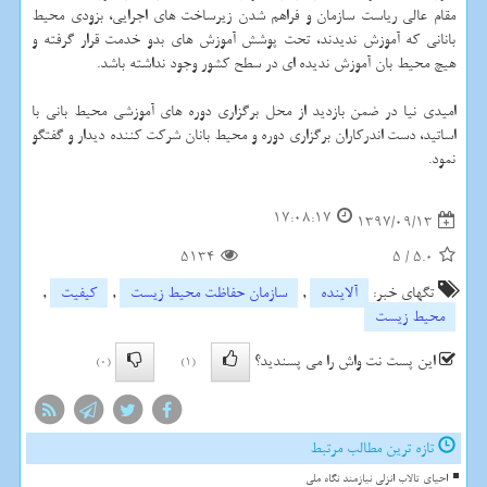
مقام عالی ریاست سازمان و فراهم شدن زیرساخت های اجرایی، بزودی محیط
بانانی كه آموزش ندیدند، تحت پوشش آموزش های بدو خدمت قرار گرفته و
هیچ محیط بان آموزش ندیده ای در سطح كشور وجود نداشته باشد.
امیدی نیا در ضمن بازدید از محل برگزاری دوره های آموزشی محیط بانی با
اساتید، دست اندركاران برگزاری دوره و محیط بانان شركت كننده دیدار و گفتگو
نمود.
17:08:17
1397/09/13
5134
5
/
5.0
تگهای خبر:
آلاینده
,
سازمان حفاظت محیط زیست
,
كیفیت
,
محیط زیست
این پست نت واش را می پسندید؟
(0)
(1)
تازه ترین مطالب مرتبط
احیای تالاب انزلی نیازمند نگاه ملی