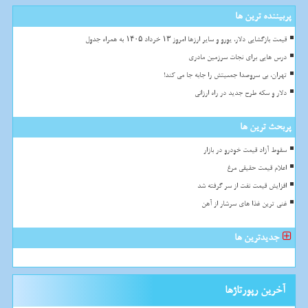
پربیننده ترین ها
قیمت بازگشایی دلار، یورو و سایر ارزها امروز ۱۳ خرداد ۱۴۰۵ به همراه جدول
درس هایی برای نجات سرزمین مادری
تهران، بی سروصدا جمعیتش را جابه جا می کند!
دلار و سکه طرح جدید در راه ارزانی
پربحث ترین ها
سقوط آزاد قیمت خودرو در بازار
اعلام قیمت حقیقی مرغ
افزایش قیمت نفت از سر گرفته شد
غنی ترین غذا های سرشار از آهن
جدیدترین ها
آخرین رپورتاژها