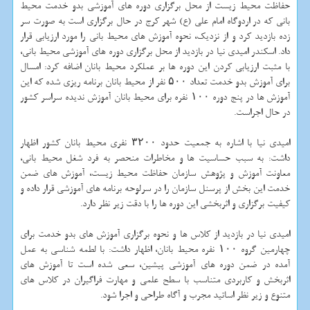
حفاظت محیط زیست از محل برگزاری دوره های آموزشی بدو خدمت محیط
بانی كه در اردوگاه امام علی (ع) شهر كرج در حال برگزاری است به صورت سر
زده بازدید كرد و از نزدیك، نحوه آموزش های محیط بانی را مورد ارزیابی قرار
داد. اسكندر امیدی نیا در بازدید از محل برگزاری دوره های آموزشی محیط بانی،
با مثبت ارزیابی كردن این دوره ها بر عملكرد محیط بانان اضافه كرد: امسال
برای آموزش بدو خدمت تعداد ۵۰۰ نفر از محیط بانان برنامه ریزی شده كه این
آموزش ها در پنج دوره ۱۰۰ نفره برای محیط بانان آموزش ندیده سراسر كشور
در حال اجراست.
امیدی نیا با اشاره به جمعیت حدود ۳۲۰۰ نفری محیط بانان كشور اظهار
داشت: به سبب حساسیت ها و مخاطرات منحصر به فرد شغل محیط بانی،
معاونت آموزش و پژوهش سازمان حفاظت محیط زیست، آموزش های ضمن
خدمت این بخش از پرسنل سازمان را در سرلوحه برنامه های آموزشی قرار داده و
كیفیت برگزاری و اثربخشی این دوره ها را با دقت زیر نظر دارد.
امیدی نیا در بازدید از كلاس ها و نحوه برگزاری آموزش های بدو خدمت برای
چهارمین گروه ۱۰۰ نفره محیط بانان، اظهار داشت: با لطمه شناسی به عمل
آمده در ضمن دوره های آموزشی پیشین، سعی شده است تا آموزش های
اثربخش و كاربردی متناسب با سطح علمی و مهارت فراگیران در كلاس های
متنوع و زیر نظر اساتید مجرب و آگاه طراحی و اجرا شود.